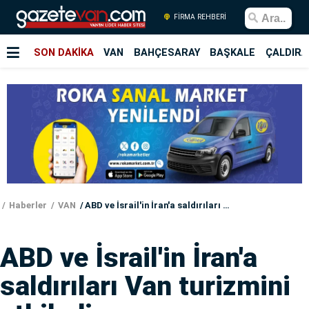
FİRMA REHBERİ
SON DAKİKA
VAN
BAHÇESARAY
BAŞKALE
ÇALDIRA
Haberler
VAN
ABD ve İsrail'in İran'a saldırıları Van turizmini etkiledi
ABD ve İsrail'in İran'a
saldırıları Van turizmini