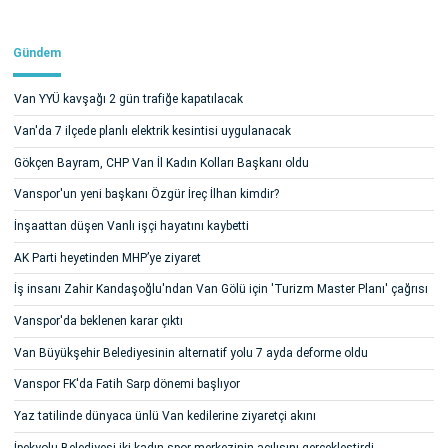
Gündem
Van YYÜ kavşağı 2 gün trafiğe kapatılacak
Van'da 7 ilçede planlı elektrik kesintisi uygulanacak
Gökçen Bayram, CHP Van İl Kadın Kolları Başkanı oldu
Vanspor'un yeni başkanı Özgür İreç İlhan kimdir?
İnşaattan düşen Vanlı işçi hayatını kaybetti
AK Parti heyetinden MHP’ye ziyaret
İş insanı Zahir Kandaşoğlu'ndan Van Gölü için 'Turizm Master Planı' çağrısı
Vanspor'da beklenen karar çıktı
Van Büyükşehir Belediyesinin alternatif yolu 7 ayda deforme oldu
Vanspor FK'da Fatih Sarp dönemi başlıyor
Yaz tatilinde dünyaca ünlü Van kedilerine ziyaretçi akını
İpekyolu Belediyesi iki kadın spor merkezinin açılışını gerçekleştirdi