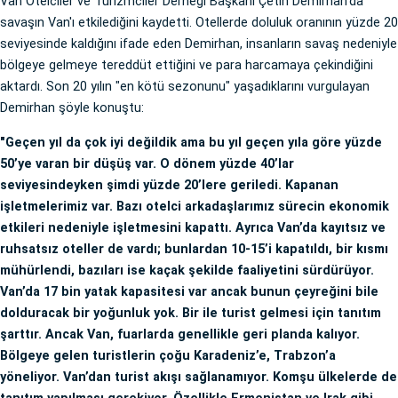
Van Otelciler ve Turizmciler Derneği Başkanı Çetin Demirhan'da
savaşın Van'ı etkilediğini kaydetti. Otellerde doluluk oranının yüzde 20
seviyesinde kaldığını ifade eden Demirhan, insanların savaş nedeniyle
bölgeye gelmeye tereddüt ettiğini ve para harcamaya çekindiğini
aktardı. Son 20 yılın "en kötü sezonunu" yaşadıklarını vurgulayan
Demirhan şöyle konuştu:
"Geçen yıl da çok iyi değildik ama bu yıl geçen yıla göre yüzde
50’ye varan bir düşüş var. O dönem yüzde 40’lar
seviyesindeyken şimdi yüzde 20’lere geriledi. Kapanan
işletmelerimiz var. Bazı otelci arkadaşlarımız sürecin ekonomik
etkileri nedeniyle işletmesini kapattı. Ayrıca Van’da kayıtsız ve
ruhsatsız oteller de vardı; bunlardan 10-15’i kapatıldı, bir kısmı
mühürlendi, bazıları ise kaçak şekilde faaliyetini sürdürüyor.
Van’da 17 bin yatak kapasitesi var ancak bunun çeyreğini bile
dolduracak bir yoğunluk yok. Bir ile turist gelmesi için tanıtım
şarttır. Ancak Van, fuarlarda genellikle geri planda kalıyor.
Bölgeye gelen turistlerin çoğu Karadeniz’e, Trabzon’a
yöneliyor. Van’dan turist akışı sağlanamıyor. Komşu ülkelerde de