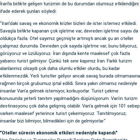
İran’la birlikte gelişen turizmin de bu durumdan olumsuz etkilendiğini
ifade ederek şunları söyledi:
"İran’daki savaş ve ekonomik krizler bizleri de ister istemez etkiledi.
Savaşla birlikte kapanan çok işletme var, devreden işletme sayısı da
oldukça fazla. Otel sayımız geçmişte artmıştı ancak şu an oteller
çalışmaz durumda. Devreden çok sayıda işletme var; bunu biliyoruz,
görüyoruz ve üzülüyoruz. İran dışında kente maalesef çok fazla
yabancı turist gelmiyor. Çünkü tek sınır kapımız İran. Farklı turizm
alanlarımız olsaydı çok daha olumlu etkiler olurdu, bu kadar
etkilenmezdik. Yerli turistler geliyor ancak savaş burada olmamasına
rağmen birçok grubumuz iptal edildi. Sınıra yakın olmamız nedeniyle
insanlar Van'a gelmek istemiyor, korkuyorlar. Turist çekme
konusunda yeterli tanıtım yapılmadığını düşünüyorum. Van'ın turizm
destinasyonu çok daha gelişmiş olabilir. Van'a gelmek için 101 sebep
varken maalesef yeterince turist çekemiyoruz. Tanıtılmıyoruz;
insanlar bizi bilmiyor, bilmedikleri için de gelmiyorlar."
"Oteller sürecin ekonomik etkileri nedeniyle kapandı"