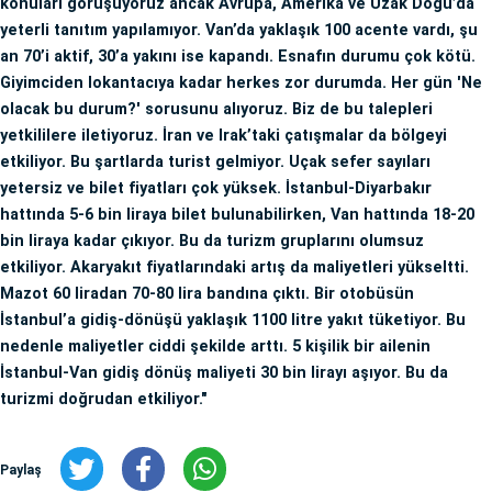
konuları görüşüyoruz ancak Avrupa, Amerika ve Uzak Doğu’da
yeterli tanıtım yapılamıyor. Van’da yaklaşık 100 acente vardı, şu
an 70’i aktif, 30’a yakını ise kapandı. Esnafın durumu çok kötü.
Giyimciden lokantacıya kadar herkes zor durumda. Her gün 'Ne
olacak bu durum?' sorusunu alıyoruz. Biz de bu talepleri
yetkililere iletiyoruz. İran ve Irak’taki çatışmalar da bölgeyi
etkiliyor. Bu şartlarda turist gelmiyor. Uçak sefer sayıları
yetersiz ve bilet fiyatları çok yüksek. İstanbul-Diyarbakır
hattında 5-6 bin liraya bilet bulunabilirken, Van hattında 18-20
bin liraya kadar çıkıyor. Bu da turizm gruplarını olumsuz
etkiliyor. Akaryakıt fiyatlarındaki artış da maliyetleri yükseltti.
Mazot 60 liradan 70-80 lira bandına çıktı. Bir otobüsün
İstanbul’a gidiş-dönüşü yaklaşık 1100 litre yakıt tüketiyor. Bu
nedenle maliyetler ciddi şekilde arttı. 5 kişilik bir ailenin
İstanbul-Van gidiş dönüş maliyeti 30 bin lirayı aşıyor. Bu da
turizmi doğrudan etkiliyor."
Paylaş