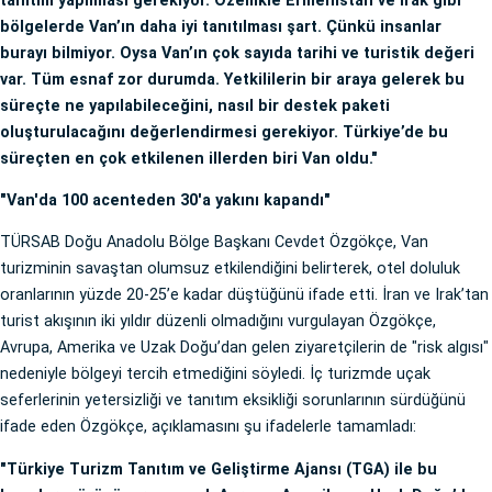
tanıtım yapılması gerekiyor. Özellikle Ermenistan ve Irak gibi
bölgelerde Van’ın daha iyi tanıtılması şart. Çünkü insanlar
burayı bilmiyor. Oysa Van’ın çok sayıda tarihi ve turistik değeri
var. Tüm esnaf zor durumda. Yetkililerin bir araya gelerek bu
süreçte ne yapılabileceğini, nasıl bir destek paketi
oluşturulacağını değerlendirmesi gerekiyor. Türkiye’de bu
süreçten en çok etkilenen illerden biri Van oldu."
"Van'da 100 acenteden 30'a yakını kapandı"
TÜRSAB Doğu Anadolu Bölge Başkanı Cevdet Özgökçe, Van
turizminin savaştan olumsuz etkilendiğini belirterek, otel doluluk
oranlarının yüzde 20-25’e kadar düştüğünü ifade etti. İran ve Irak’tan
turist akışının iki yıldır düzenli olmadığını vurgulayan Özgökçe,
Avrupa, Amerika ve Uzak Doğu’dan gelen ziyaretçilerin de "risk algısı"
nedeniyle bölgeyi tercih etmediğini söyledi. İç turizmde uçak
seferlerinin yetersizliği ve tanıtım eksikliği sorunlarının sürdüğünü
ifade eden Özgökçe, açıklamasını şu ifadelerle tamamladı:
"Türkiye Turizm Tanıtım ve Geliştirme Ajansı (TGA) ile bu