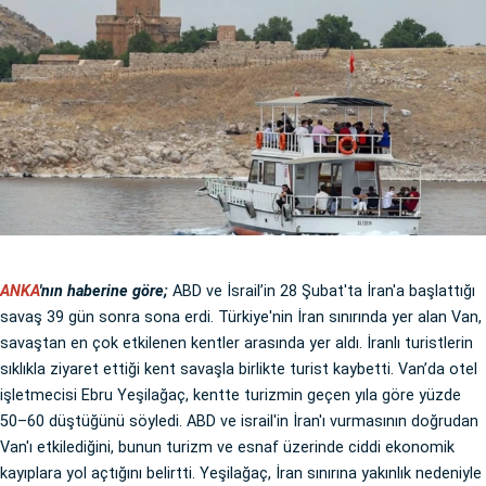
ANKA
'nın haberine göre;
ABD ve İsrail’in 28 Şubat'ta İran'a başlattığı
savaş 39 gün sonra sona erdi. Türkiye'nin İran sınırında yer alan Van,
savaştan en çok etkilenen kentler arasında yer aldı. İranlı turistlerin
sıklıkla ziyaret ettiği kent savaşla birlikte turist kaybetti. Van’da otel
işletmecisi Ebru Yeşilağaç, kentte turizmin geçen yıla göre yüzde
50–60 düştüğünü söyledi. ABD ve israil'in İran'ı vurmasının doğrudan
Van'ı etkilediğini, bunun turizm ve esnaf üzerinde ciddi ekonomik
kayıplara yol açtığını belirtti. Yeşilağaç, İran sınırına yakınlık nedeniyle