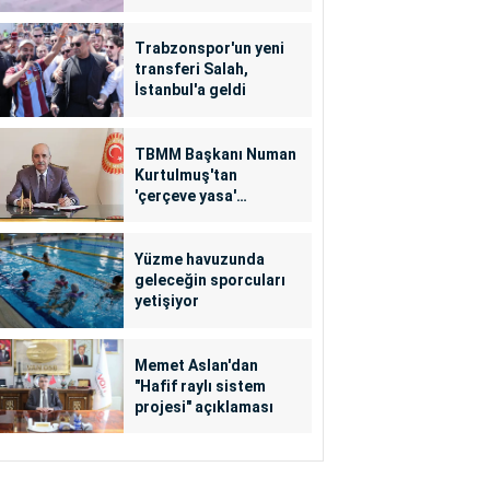
Trabzonspor'un yeni
transferi Salah,
İstanbul'a geldi
TBMM Başkanı Numan
Kurtulmuş'tan
'çerçeve yasa'
açıklaması
Yüzme havuzunda
geleceğin sporcuları
yetişiyor
Memet Aslan'dan
"Hafif raylı sistem
projesi" açıklaması