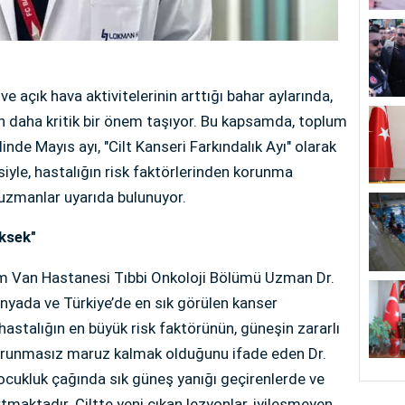
 açık hava aktivitelerinin arttığı bahar aylarında,
n daha kritik bir önem taşıyor. Bu kapsamda, toplum
inde Mayıs ayı, "Cilt Kanseri Farkındalık Ayı" olarak
siyle, hastalığın risk faktörlerinden korunma
 uzmanlar uyarıda bulunuyor.
üksek"
 Van Hastanesi Tıbbi Onkoloji Bölümü Uzman Dr.
ünyada ve Türkiye’de en sık görülen kanser
 hastalığın en büyük risk faktörünün, güneşin zararlı
 korunmasız maruz kalmak olduğunu ifade eden Dr.
, çocukluk çağında sık güneş yanığı geçirenlerde ve
tmaktadır. Ciltte yeni çıkan lezyonlar, iyileşmeyen