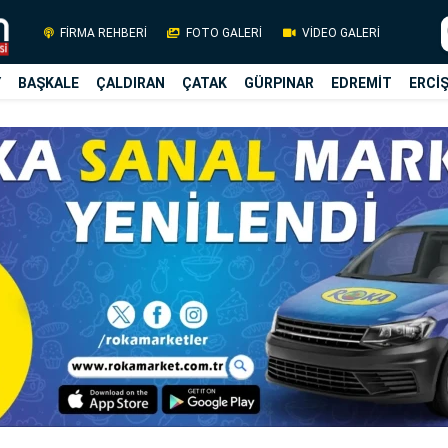
FİRMA REHBERİ
FOTO GALERİ
VİDEO GALERİ
Y
BAŞKALE
ÇALDIRAN
ÇATAK
GÜRPINAR
EDREMİT
ERCİ