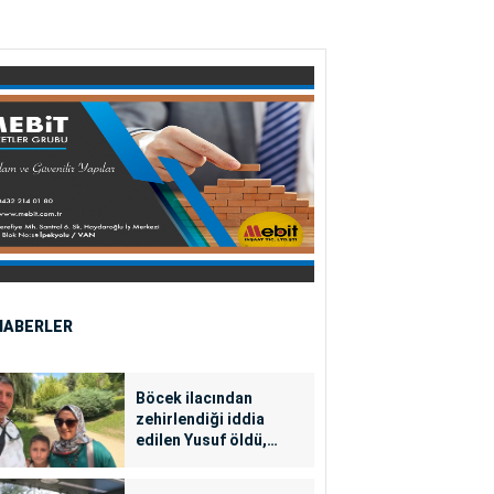
HABERLER
Böcek ilacından
zehirlendiği iddia
edilen Yusuf öldü,
annesi yoğun bakımda