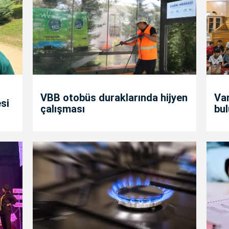
VBB otobüs duraklarında hijyen
Va
si
çalışması
bul