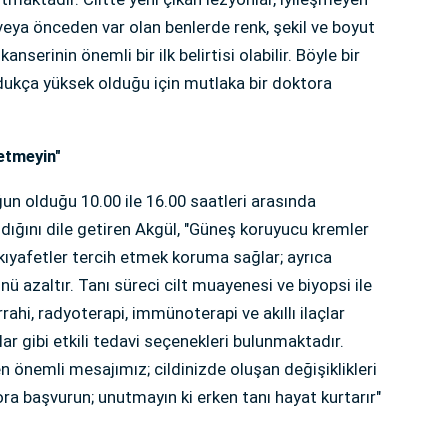
 veya önceden var olan benlerde renk, şekil ve boyut
nserinin önemli bir ilk belirtisi olabilir. Böyle bir
dukça yüksek olduğu için mutlaka bir doktora
 etmeyin"
n olduğu 10.00 ile 16.00 saatleri arasında
ğını dile getiren Akgül, "Güneş koruyucu kremler
ıyafetler tercih etmek koruma sağlar; ayrıca
 azaltır. Tanı süreci cilt muayenesi ve biyopsi ile
rrahi, radyoterapi, immünoterapi ve akıllı ilaçlar
lar gibi etkili tedavi seçenekleri bulunmaktadır.
n önemli mesajımız; cildinizde oluşan değişiklikleri
a başvurun; unutmayın ki erken tanı hayat kurtarır"