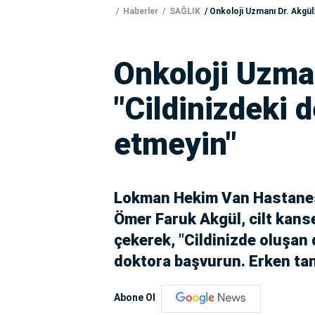
Haberler
SAĞLIK
Onkoloji Uzmanı Dr. Akgül:
Onkoloji Uzman
"Cildinizdeki d
etmeyin"
Lokman Hekim Van Hastanesi
Ömer Faruk Akgül, cilt kans
çekerek, "Cildinizde oluşan 
doktora başvurun. Erken tanı
Abone Ol