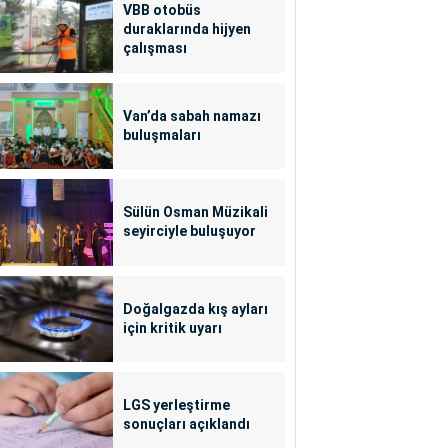
VBB otobüs
duraklarında hijyen
çalışması
Van’da sabah namazı
buluşmaları
Sülün Osman Müzikali
seyirciyle buluşuyor
Doğalgazda kış ayları
için kritik uyarı
LGS yerleştirme
sonuçları açıklandı