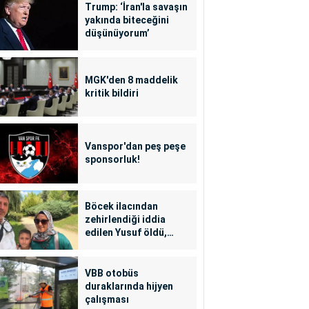
Trump: ‘İran'la savaşın
yakında biteceğini
düşünüyorum’
MGK'den 8 maddelik
kritik bildiri
Vanspor'dan peş peşe
sponsorluk!
Böcek ilacından
zehirlendiği iddia
edilen Yusuf öldü,
annesi yoğun bakımda
VBB otobüs
duraklarında hijyen
çalışması