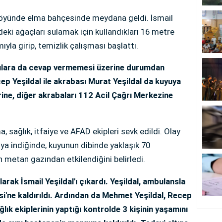
 köyünde elma bahçesinde meydana geldi. İsmail
deki ağaçları sulamak için kullandıkları 16 metre
ıyla girip, temizlik çalışması başlattı.
ğrılara da cevap vermemesi üzerine durumdan
p Yeşildal ile akrabası Murat Yeşildal da kuyuya
rine, diğer akrabaları 112 Acil Çağrı Merkezine
 sağlık, itfaiye ve AFAD ekipleri sevk edildi. Olay
uya indiğinde, kuyunun dibinde yaklaşık 70
 metan gazından etkilendiğini belirledi.
larak İsmail Yeşildal'ı çıkardı. Yeşildal, ambulansla
i'ne kaldırıldı. Ardından da Mehmet Yeşildal, Recep
ağlık ekiplerinin yaptığı kontrolde 3 kişinin yaşamını