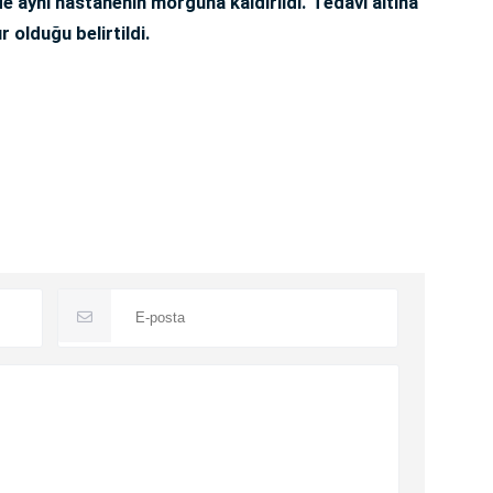
i de aynı hastanenin morguna kaldırıldı. Tedavi altına
r olduğu belirtildi.