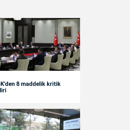
'den 8 maddelik kritik
diri