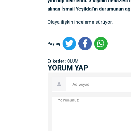
yitirdiği belirlendi. 3 kişinin cenazes
alınan İsmail Yeşildal’ın durumunun ağı
Olaya ilişkin inceleme sürüyor.
Paylaş
Etiketler :
ÖLÜM
YORUM YAP