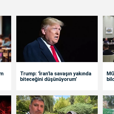
um
Trump: ‘İran'la savaşın yakında
MGK
biteceğini düşünüyorum’
bil