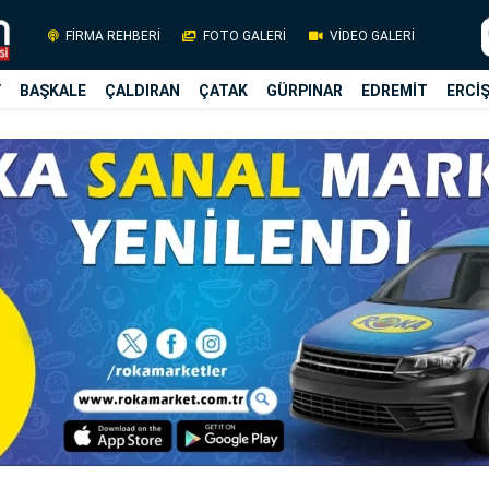
FİRMA REHBERİ
FOTO GALERİ
VİDEO GALERİ
Y
BAŞKALE
ÇALDIRAN
ÇATAK
GÜRPINAR
EDREMİT
ERCİ