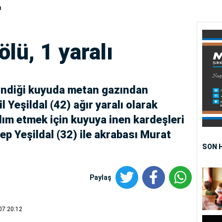
ı
ölü, 1 yaralı
 indiği kuyuda metan gazından
 Yeşildal (42) ağır yaralı olarak
dım etmek için kuyuya inen kardeşleri
p Yeşildal (32) ile akrabası Murat
SON 
Paylaş
07:20:12