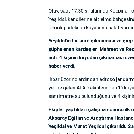
Olay, saat 17.30 sıralarında Koçpınar
Yeşildal, kendilerine ait elma bahçesin
derinliğindeki su kuyusuna halat yardım
Yeşildal'ın bir süre çıkmaması ve ça
şüphelenen kardeşleri Mehmet ve Rece
indi. 4 kişinin kuyudan çıkmaması üze
haber verdi.
İhbar üzerine ardından adrese jandarma,
yerine gelen AFAD ekiplerinden 1'i kuy
santimetre su bulunduğunu ve 4 kişinin
Ekipler yaptıkları çalışma sonucu ilk o
Aksaray Eğitim ve Araştırma Hastanes
Yeşildal ve Murat Yeşildal çıkarıldı. S