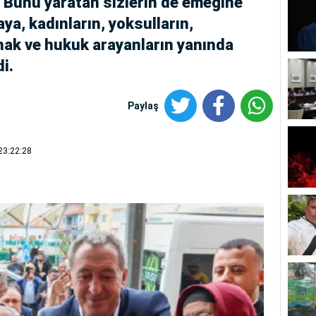
. Bunu yaratan sizlerin de emeğine
ya, kadınların, yoksulların,
 hak ve hukuk arayanların yanında
i.
Paylaş
23:22:28