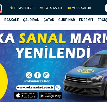
FİRMA REHBERİ
FOTO GALERİ
VİDEO GALERİ
Y
BAŞKALE
ÇALDIRAN
ÇATAK
GÜRPINAR
EDREMİT
ERCİ