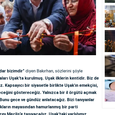
dar bizimdir"
diyen Bakırhan, sözlerini şöyle
ları Uşak'ta kurulmuş. Uşak ilklerin kentidir. Biz de
uz. Kapsayıcı bir siyasetle birlikte Uşak'ın emekçisi,
leceğini göstereceğiz. Yalnızca bir il örgütü açmak
k. Bunu gece ve gündüz anlatacağız. Bizi tanıyanlar
akların mayasından hamurlanmış bir parti
nı Meclis’e taşıyacağız. Uşak'taki varlığımız