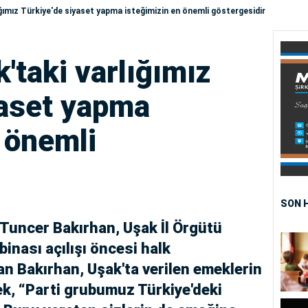
ığımız Türkiye'de siyaset yapma isteğimizin en önemli göstergesidir
'taki varlığımız
yaset yapma
 önemli
SON 
Tuncer Bakırhan, Uşak İl Örgütü
 binası açılışı öncesi halk
 Bakırhan, Uşak'ta verilen emeklerin
ek, “Parti grubumuz Türkiye'deki