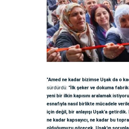
"Amed ne kadar bizimse Uşak da o ka
sürdürdü:
"İlk şeker ve dokuma fabrika
yeni bir ilkin kapısını aralamak istiyor
esnafıyla nasıl birlikte mücadele veri
için değil, bir anlayışı Uşak'a getirdi
ne kadar kapsayıcı, ne kadar bu topr
olduğumuzu görecek. Uşak'ın sorunları