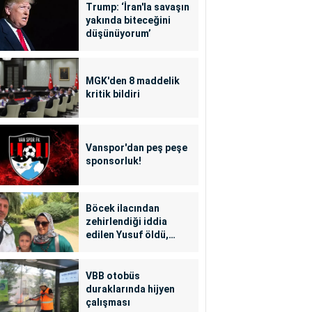
Trump: ‘İran'la savaşın
yakında biteceğini
düşünüyorum’
MGK'den 8 maddelik
kritik bildiri
Vanspor'dan peş peşe
sponsorluk!
Böcek ilacından
zehirlendiği iddia
edilen Yusuf öldü,
annesi yoğun bakımda
VBB otobüs
duraklarında hijyen
çalışması