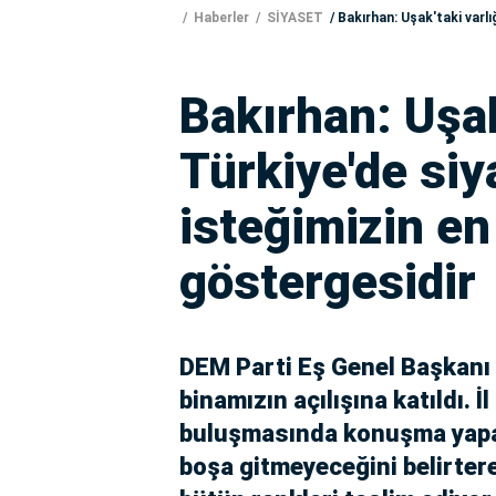
Haberler
SİYASET
Bakırhan: Uşak'taki varl
Bakırhan: Uşak
Türkiye'de si
isteğimizin en
göstergesidir
DEM Parti Eş Genel Başkanı 
binamızın açılışına katıldı. İl
buluşmasında konuşma yapan
boşa gitmeyeceğini belirter