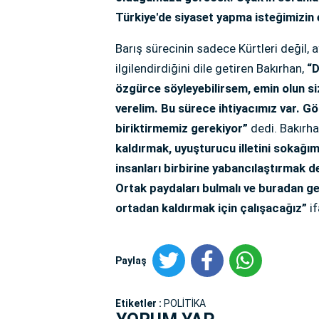
Türkiye'de siyaset yapma isteğimizin 
Barış sürecinin sadece Kürtleri değil,
ilgilendirdiğini dile getiren Bakırhan,
“D
özgürce söyleyebilirsem, emin olun s
verelim. Bu sürece ihtiyacımız var. Gö
biriktirmemiz gerekiyor”
dedi. Bakırha
kaldırmak, uyuşturucu illetini sokağım
insanları birbirine yabancılaştırmak değ
Ortak paydaları bulmalı ve buradan gel
ortadan kaldırmak için çalışacağız”
i
Paylaş
Etiketler :
POLİTİKA