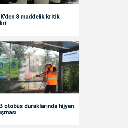
'den 8 maddelik kritik
diri
 otobüs duraklarında hijyen
ışması