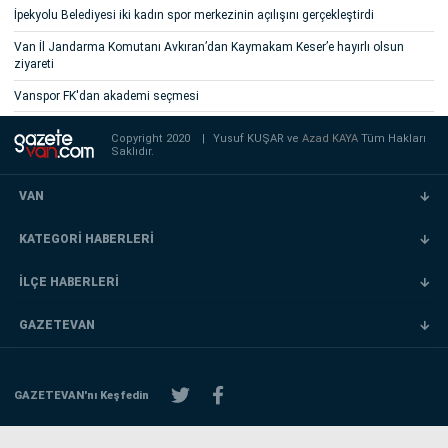
İpekyolu Belediyesi iki kadın spor merkezinin açılışını gerçekleştirdi
Van İl Jandarma Komutanı Avkıran’dan Kaymakam Keser’e hayırlı olsun
ziyareti
Vanspor FK'dan akademi seçmesi
Copyright 2020
|
Yusuf KUŞAR ve
Azad KAYA
Tüm Hakları
Saklıdır.
VAN
KATEGORİ HABERLERİ
İLÇE HABERLERİ
GAZETEVAN
GAZETEVAN'nı Keşfedin