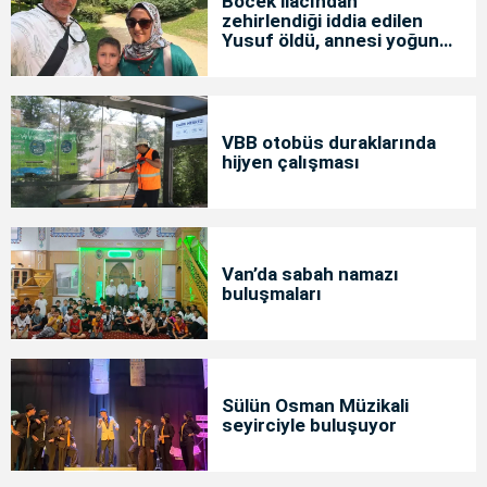
Böcek ilacından
zehirlendiği iddia edilen
Yusuf öldü, annesi yoğun
bakımda
VBB otobüs duraklarında
hijyen çalışması
Van’da sabah namazı
buluşmaları
Sülün Osman Müzikali
seyirciyle buluşuyor