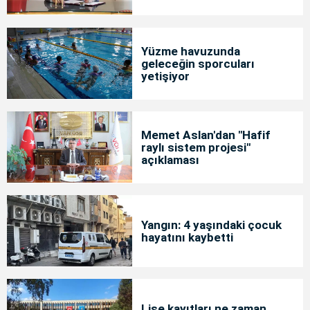
Yüzme havuzunda
geleceğin sporcuları
yetişiyor
Memet Aslan'dan "Hafif
raylı sistem projesi"
açıklaması
Yangın: 4 yaşındaki çocuk
hayatını kaybetti
Lise kayıtları ne zaman