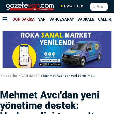
FİRMA REHBERİ
SON DAKİKA
VAN
BAHÇESARAY
BAŞKALE
ÇALDIRA
Haberler
VAN HABER
Mehmet Avcı'dan yeni yönetime destek: Herkes elini taşın altına koymalı
Mehmet Avcı'dan yeni
yönetime destek: