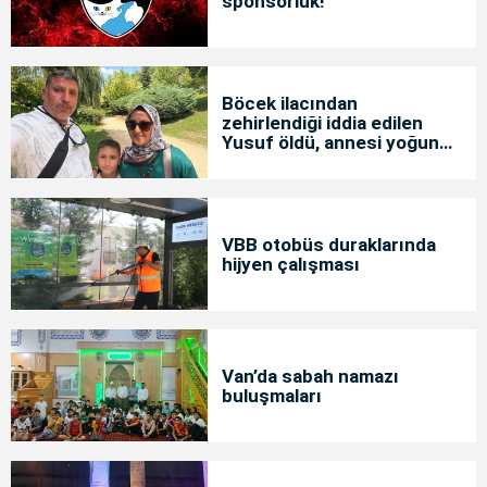
sponsorluk!
Böcek ilacından
zehirlendiği iddia edilen
Yusuf öldü, annesi yoğun
bakımda
VBB otobüs duraklarında
hijyen çalışması
Van’da sabah namazı
buluşmaları