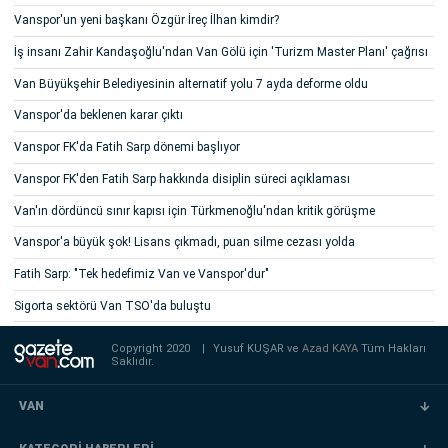
Vanspor'un yeni başkanı Özgür İreç İlhan kimdir?
İş insanı Zahir Kandaşoğlu'ndan Van Gölü için 'Turizm Master Planı' çağrısı
Van Büyükşehir Belediyesinin alternatif yolu 7 ayda deforme oldu
Vanspor'da beklenen karar çıktı
Vanspor FK'da Fatih Sarp dönemi başlıyor
Vanspor FK'den Fatih Sarp hakkında disiplin süreci açıklaması
Van'ın dördüncü sınır kapısı için Türkmenoğlu'ndan kritik görüşme
Vanspor'a büyük şok! Lisans çıkmadı, puan silme cezası yolda
Fatih Sarp: "Tek hedefimiz Van ve Vanspor'dur"
Sigorta sektörü Van TSO'da buluştu
Copyright 2020
|
Yusuf KUŞAR ve
Azad KAYA
Tüm Hakları
Saklıdır.
VAN