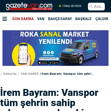
FİRMA REHBERİ
SON DAKİKA
VAN
BAHÇESARAY
BAŞKALE
ÇALDIRA
Haberler
VAN HABER
İrem Bayram: Vanspor tüm şehrin sahip çıkması gereken bir değerdir
İrem Bayram: Vanspor
tüm şehrin sahip