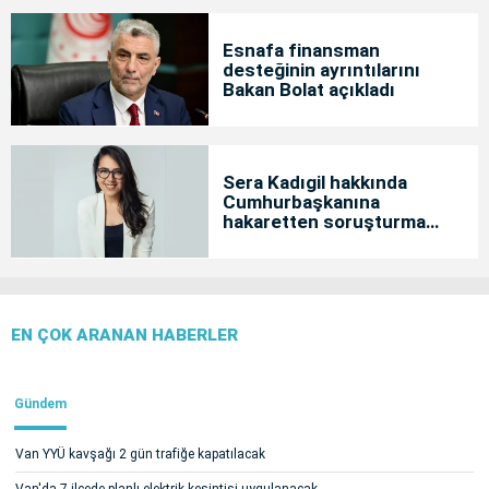
Esnafa finansman
desteğinin ayrıntılarını
Bakan Bolat açıkladı
Sera Kadıgil hakkında
Cumhurbaşkanına
hakaretten soruşturma
başlatıldı
EN ÇOK ARANAN HABERLER
Gündem
Van YYÜ kavşağı 2 gün trafiğe kapatılacak
Van'da 7 ilçede planlı elektrik kesintisi uygulanacak