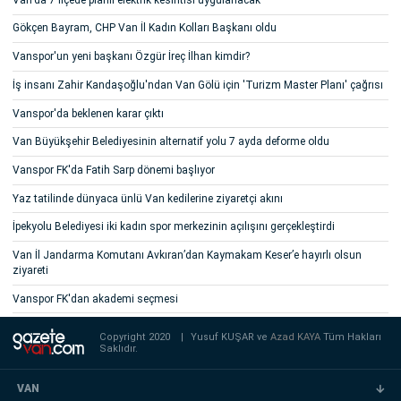
Gökçen Bayram, CHP Van İl Kadın Kolları Başkanı oldu
Vanspor'un yeni başkanı Özgür İreç İlhan kimdir?
İş insanı Zahir Kandaşoğlu'ndan Van Gölü için 'Turizm Master Planı' çağrısı
Vanspor'da beklenen karar çıktı
Van Büyükşehir Belediyesinin alternatif yolu 7 ayda deforme oldu
Vanspor FK'da Fatih Sarp dönemi başlıyor
Yaz tatilinde dünyaca ünlü Van kedilerine ziyaretçi akını
İpekyolu Belediyesi iki kadın spor merkezinin açılışını gerçekleştirdi
Van İl Jandarma Komutanı Avkıran’dan Kaymakam Keser’e hayırlı olsun
ziyareti
Vanspor FK'dan akademi seçmesi
Copyright 2020
|
Yusuf KUŞAR ve
Azad KAYA
Tüm Hakları
Saklıdır.
VAN