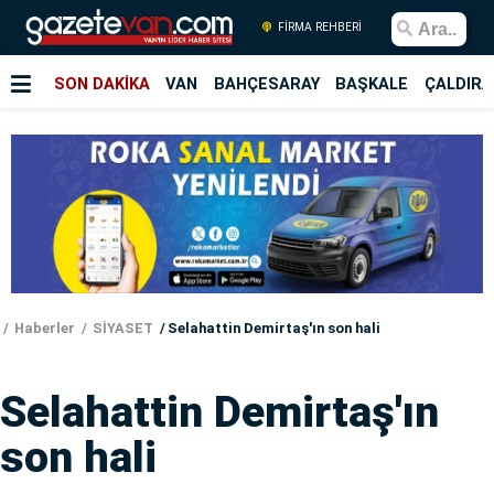
FİRMA REHBERİ
SON DAKİKA
VAN
BAHÇESARAY
BAŞKALE
ÇALDIRA
Haberler
SİYASET
Selahattin Demirtaş'ın son hali
Selahattin Demirtaş'ın
son hali