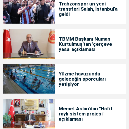
Trabzonspor'un yeni
transferi Salah, İstanbul'a
geldi
TBMM Başkanı Numan
Kurtulmuş'tan 'çerçeve
yasa' açıklaması
Yüzme havuzunda
geleceğin sporcuları
yetişiyor
Memet Aslan'dan "Hafif
raylı sistem projesi"
açıklaması