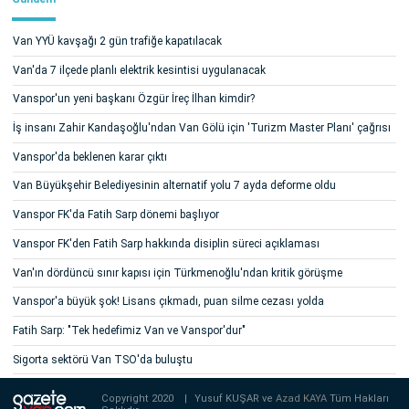
Van YYÜ kavşağı 2 gün trafiğe kapatılacak
Van'da 7 ilçede planlı elektrik kesintisi uygulanacak
Vanspor'un yeni başkanı Özgür İreç İlhan kimdir?
İş insanı Zahir Kandaşoğlu'ndan Van Gölü için 'Turizm Master Planı' çağrısı
Vanspor'da beklenen karar çıktı
Van Büyükşehir Belediyesinin alternatif yolu 7 ayda deforme oldu
Vanspor FK'da Fatih Sarp dönemi başlıyor
Vanspor FK'den Fatih Sarp hakkında disiplin süreci açıklaması
Van'ın dördüncü sınır kapısı için Türkmenoğlu'ndan kritik görüşme
Vanspor'a büyük şok! Lisans çıkmadı, puan silme cezası yolda
Fatih Sarp: "Tek hedefimiz Van ve Vanspor'dur"
Sigorta sektörü Van TSO'da buluştu
Copyright 2020
|
Yusuf KUŞAR ve
Azad KAYA
Tüm Hakları