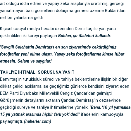
ait olduğu iddia edilen ve yapay zeka araçlarıyla üretilmiş, gerçeği
yansıtmayan bazı görsellerin dolaşıma girmesi üzerine Buldan'dan
net bir yalanlama geldi.
Kişisel sosyal medya hesabı üzerinden Demirtaş ile yan yana
çektirdikleri iki kareyi paylaşan
Buldan, şu ifadeleri kullandı:
"Sevgili Selahattin Demirtaş’ı en son ziyaretimde çektirdiğimiz
fotoğraflar yeni elime ulaştı. Yapay zeka fotoğraflarına kimse itibar
etmesin. Selam ve saygılar."
TAHLİYE İHTİMALİ SORUSUNA YANIT
Demirtaş'ın tutukluluk süreci ve tahliye beklentilerine ilişkin bir diğer
dikkat çekici açıklama ise geçtiğimiz günlerde kendisini ziyaret eden
DEM Parti Diyarbakır Milletvekili Cengiz Çandar'dan gelmişti.
Görüşmenin detaylarını aktaran Çandar, Demirtaş'ın cezaevinde
geçirdiği süreye ve tahliye ihtimallerine yönelik,
"Bana, '10 yıl yatmakla
15 yıl yatmak arasında hiçbir fark yok' dedi"
ifadelerini kamuoyuyla
paylaşmıştı.
(haberler.com)