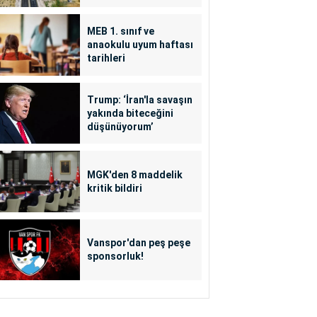
MEB 1. sınıf ve
anaokulu uyum haftası
tarihleri
Trump: ‘İran'la savaşın
yakında biteceğini
düşünüyorum’
MGK'den 8 maddelik
kritik bildiri
Vanspor'dan peş peşe
sponsorluk!