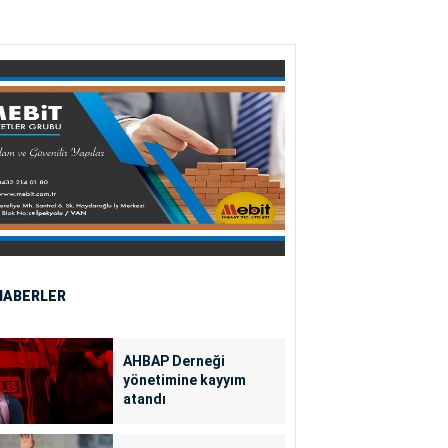
HABERLER
AHBAP Derneği
yönetimine kayyım
atandı