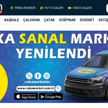
FİRMA REHBERİ
FOTO GALERİ
VİDEO GALERİ
Y
BAŞKALE
ÇALDIRAN
ÇATAK
GÜRPINAR
EDREMİT
ERCİ