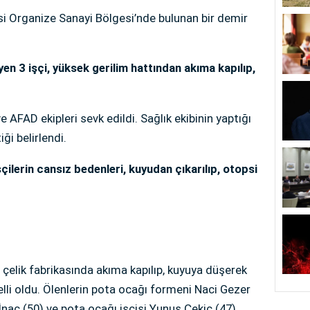
si Organize Sanayi Bölgesi’nde bulunan bir demir
en 3 işçi, yüksek gerilim hattından akıma kapılıp,
ve AFAD ekipleri sevk edildi. Sağlık ekibinin yaptığı
ği belirlendi.
çilerin cansız bedenleri, kuyudan çıkarılıp, otopsi
çelik fabrikasında akıma kapılıp, kuyuya düşerek
belli oldu. Ölenlerin pota ocağı formeni Naci Gezer
naç (50) ve pota ocağı işçisi Yunus Çekiç (47)