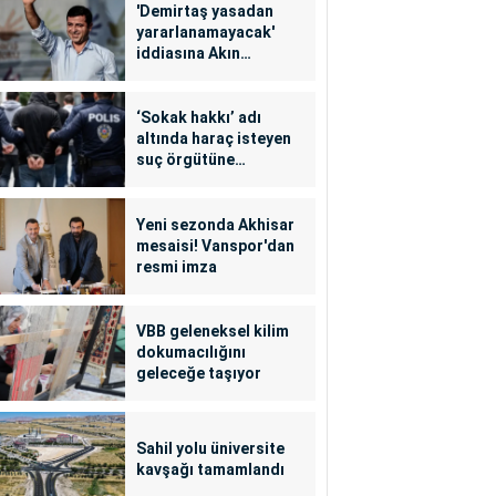
'Demirtaş yasadan
yararlanamayacak'
iddiasına Akın
Gürlek'ten yalanlama
‘Sokak hakkı’ adı
altında haraç isteyen
suç örgütüne
operasyon: 24
tutuklama
Yeni sezonda Akhisar
mesaisi! Vanspor'dan
resmi imza
VBB geleneksel kilim
dokumacılığını
geleceğe taşıyor
Sahil yolu üniversite
kavşağı tamamlandı