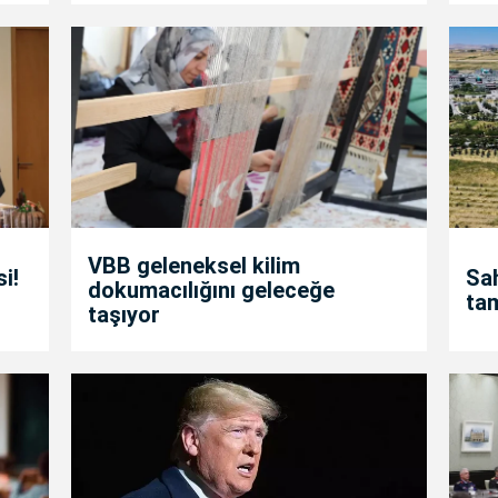
VBB geleneksel kilim
i!
Sah
dokumacılığını geleceğe
ta
taşıyor