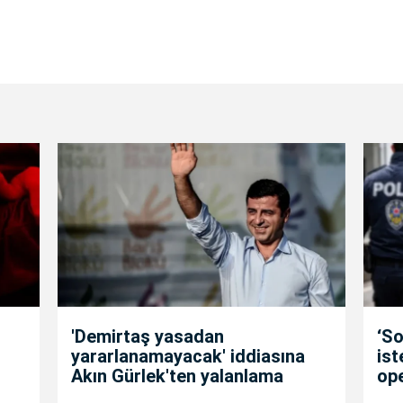
'Demirtaş yasadan
‘So
yararlanamayacak' iddiasına
is
Akın Gürlek'ten yalanlama
op