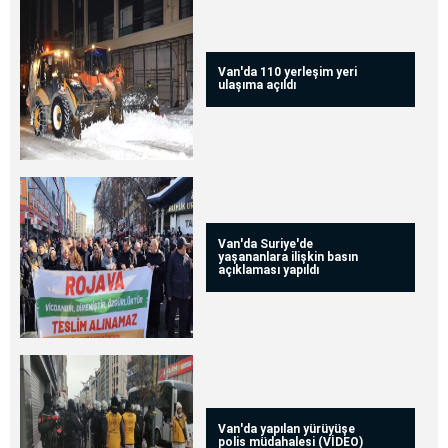
Van'da 110 yerleşim yeri
ulaşıma açıldı
Van'da Suriye'de
yaşananlara ilişkin basın
açıklaması yapıldı
Van'da yapılan yürüyüşe
polis müdahalesi (VİDEO)