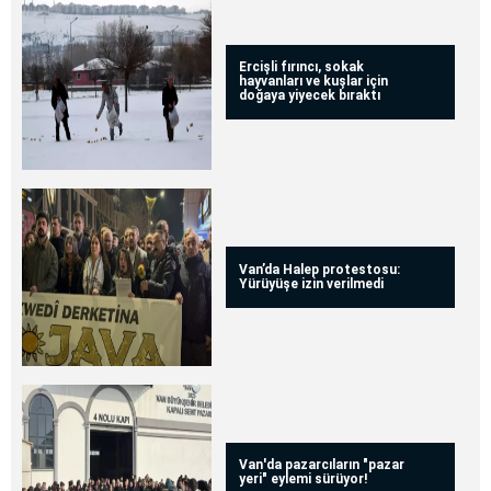
Ercişli fırıncı, sokak
hayvanları ve kuşlar için
doğaya yiyecek bıraktı
Van’da Halep protestosu:
Yürüyüşe izin verilmedi
Van'da pazarcıların "pazar
yeri" eylemi sürüyor!