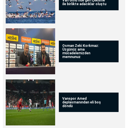
Van Gölü'nde geri çekilme
ile birlikte adacıklar oluştu
Osman Zeki Korkmaz:
Üzgünüz ama
mücadelemizden
memnunuz
Vanspor Amed
deplasmanından eli boş
döndü