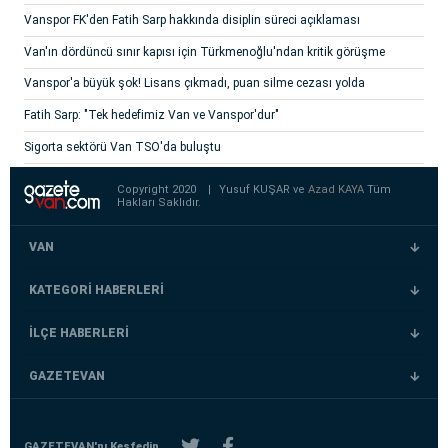
Vanspor FK'den Fatih Sarp hakkında disiplin süreci açıklaması
Van'ın dördüncü sınır kapısı için Türkmenoğlu'ndan kritik görüşme
Vanspor'a büyük şok! Lisans çıkmadı, puan silme cezası yolda
Fatih Sarp: "Tek hedefimiz Van ve Vanspor'dur"
Sigorta sektörü Van TSO'da buluştu
Copyright 2020
|
Yusuf KUŞAR ve
Azad KAYA
Tüm
Hakları Saklıdır.
VAN
KATEGORİ HABERLERİ
İLÇE HABERLERİ
GAZETEVAN
GAZETEVAN'nı Keşfedin