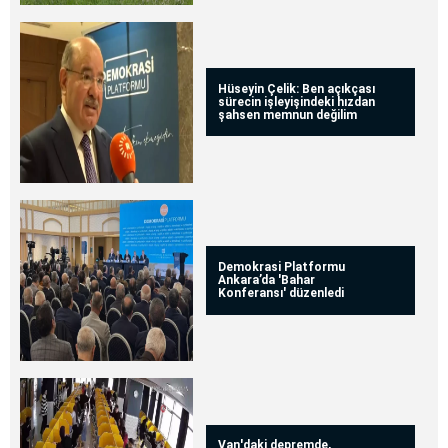
Hüseyin Çelik: Ben açıkçası
sürecin işleyişindeki hızdan
şahsen memnun değilim
Demokrasi Platformu
Ankara’da 'Bahar
Konferansı' düzenledi
Van'daki depremde,