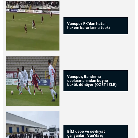
Vanspor FK'dan hatalı
hakem kararlarına tepki
Vanspor, Bandırma
deplasmanından boynu
bükük dönüyor (ÖZET İZLE)
BİM depo ve sevkiyat
çalışanları, Van'da iş