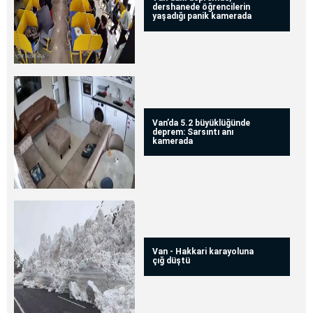
dershanede öğrencilerin
yaşadığı panik kamerada
Van’da 5.2 büyüklüğünde
deprem: Sarsıntı anı
kamerada
Van - Hakkari karayoluna
çığ düştü