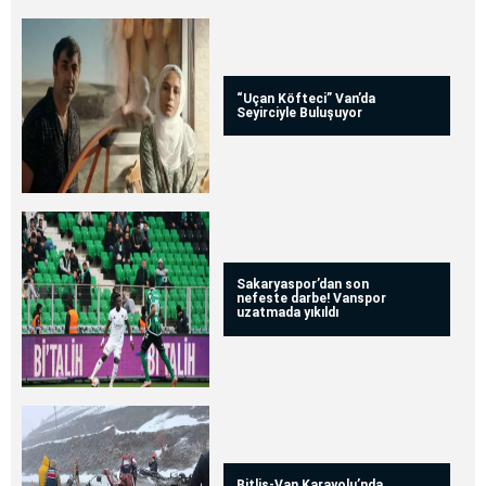
“Uçan Köfteci” Van’da
Seyirciyle Buluşuyor
Sakaryaspor’dan son
nefeste darbe! Vanspor
uzatmada yıkıldı
Bitlis-Van Karayolu’nda