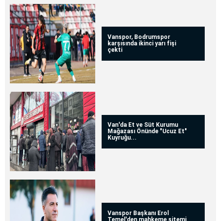
Vanspor, Bodrumspor
karşısında ikinci yarı fişi
çekti
Van'da Et ve Süt Kurumu
Mağazası Önünde "Ucuz Et"
Kuyruğu...
Vanspor Başkanı Erol
Temel'den mahkeme sitemi