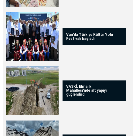
Van'da Türkiye Kültür Yolu
Festivali başladı
VASKİ, Elmalık
Mahallesi'nde alt yapıyı
güçlendirdi