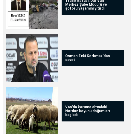
Trafik kazası: DSİ Van
Merkez Şube Müdürü ve
şoförü yaşamını yitirdi!
Osman Zeki Korkmaz'dan
davet
Van'da koruma altındaki
Norduz koyunu doğumları
başladı