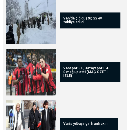
Van'da çığ düştü; 22 ev
tahliye edildi
Vanspor FK, Hatayspor’u 4-
0 mağlup etti (MAÇ ÖZETİ
İZLE)
Van’a yılbaşı için İranlı akını