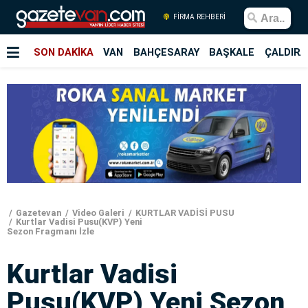
FİRMA REHBERİ
SON DAKİKA
VAN
BAHÇESARAY
BAŞKALE
ÇALDIRA
Gazetevan
Video Galeri
KURTLAR VADİSİ PUSU
Kurtlar Vadisi Pusu(KVP) Yeni
Sezon Fragmanı İzle
Kurtlar Vadisi
Pusu(KVP) Yeni Sezon