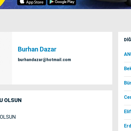
Dİ
Burhan Dazar
AN
burhandazar@hotmail.com
Be
Bü
Ce
U OLSUN
Eli
 OLSUN
Er