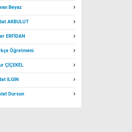
dvan Beyaz
dat AKBULUT
ber ERFİDAN
rkçe Öğretmeni
ur ÇİÇEKEL
at ILGIN
slat Dursun