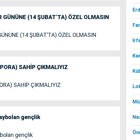
Er
R GÜNÜNE (14 ŞUBAT’TA) ÖZEL OLMASIN
Far
GÜNÜNE (14 ŞUBAT’TA) ÖZEL OLMASIN
İr
Ka
SPORA) SAHİP ÇIKMALIYIZ
Kü
ORA) SAHİP ÇIKMALIYIZ
Lo
Mü
kaybolan gençlik
Na
Öne
ybolan gençlik