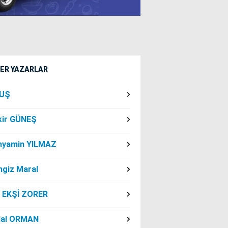
ĞER YAZARLAR
UŞ
kir GÜNEŞ
nyamin YILMAZ
ngiz Maral
f EKŞİ ZORER
dal ORMAN