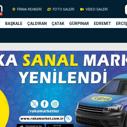
FİRMA REHBERİ
FOTO GALERİ
VİDEO GALERİ
Y
BAŞKALE
ÇALDIRAN
ÇATAK
GÜRPINAR
EDREMİT
ERCİ