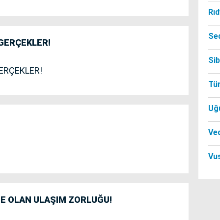
Rı
Se
 GERÇEKLER!
Si
GERÇEKLER!
Tü
Uğ
Ved
Vu
NE OLAN ULAŞIM ZORLUĞU!