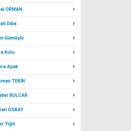
dal ORMAN
ah Diba
fan Gümüşlü
ra Kutu
bra Apak
kman TEKİN
jdat BULCAR
zan OSKAY
r Yiğit