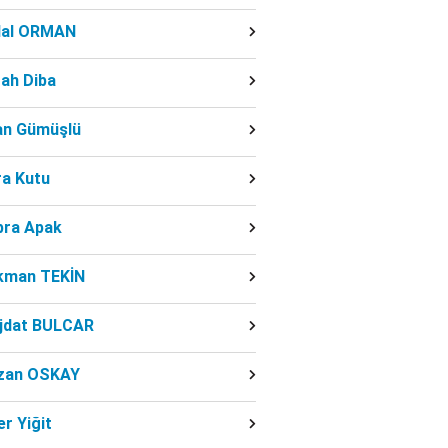
dal ORMAN
ah Diba
fan Gümüşlü
ra Kutu
bra Apak
kman TEKİN
jdat BULCAR
zan OSKAY
r Yiğit