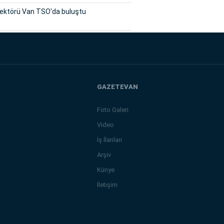
sektörü Van TSO'da buluştu
GAZETEVAN
Foto Galeri
Video
İş İlanları
Arşiv
Künye
İletişim