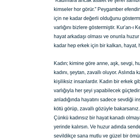
“Kadınlara ancak asalet ve şeref sahibi
kimseler hor görür.” Peygamber efendim
için ne kadar değerli olduğunu göstermi
varlığını bizlere göstermiştir. Kur'an-
hayat arkadaşı olması ve onunla huzur 
kadar hep erkek için bir kalkan, hayat,
Kadın; kimine göre anne, aşk, sevgi, h
kadını, şeytan, zavallı oluyor. Aslında 
kişiliksiz insanlardır. Kadın bir erkek gi
varlığıyla her şeyi yapabilecek güçtedir
anladığında hayatını sadece sevdiği ins
kötü görüp, zavallı gözüyle bakarsanız. 
Çünkü kadınsız bir hayat kanadı olmaya
yerinde kalırsın. Ve huzur adında sen
sevildikçe sana mutlu ve güzel bir ömü