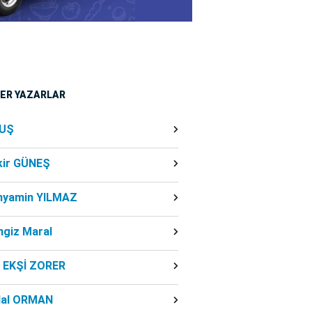
ĞER YAZARLAR
UŞ
kir GÜNEŞ
nyamin YILMAZ
ngiz Maral
f EKŞİ ZORER
dal ORMAN