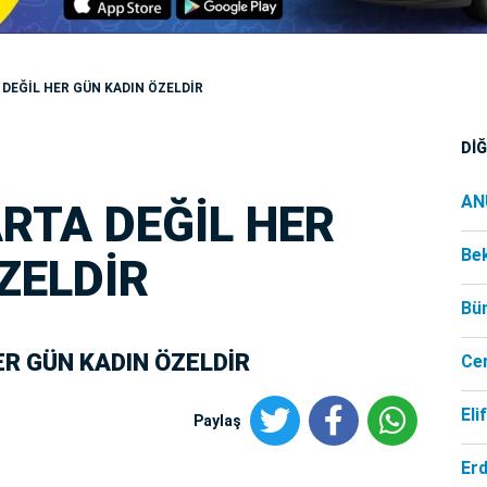
DEĞİL HER GÜN KADIN ÖZELDİR
Dİ
AN
RTA DEĞİL HER
Be
ZELDİR
Bü
ER GÜN KADIN ÖZELDİR
Ce
Eli
Paylaş
Er