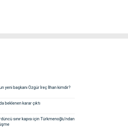
n yeni başkanı Özgür İreç İlhan kimdir?
a beklenen karar çıktı
rdüncü sınır kapısı için Türkmenoğlu'ndan
örüşme