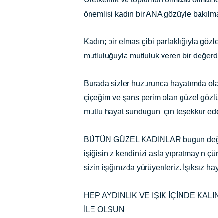
önemlisi kadın bir ANA gözüyle bakılma
Kadın; bir elmas gibi parlaklığıyla gözl
mutluluğuyla mutluluk veren bir değerdi
Burada sizler huzurunda hayatımda ola
çiçeğim ve şans perim olan güzel gözl
mutlu hayat sunduğun için teşekkür 
BÜTÜN GÜZEL KADINLAR bugun değil he
işiğisiniz kendinizi asla yıpratmayin çü
sizin işığınızda yürüyenleriz. İşıksız ha
HEP AYDINLIK VE IŞIK İÇİNDE KA
İLE OLSUN