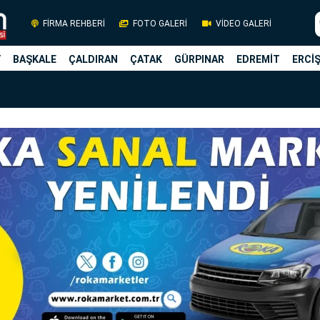
FİRMA REHBERİ
FOTO GALERİ
VİDEO GALERİ
Y
BAŞKALE
ÇALDIRAN
ÇATAK
GÜRPINAR
EDREMİT
ERCİ