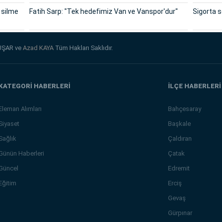
 silme
Fatih Sarp: "Tek hedefimiz Van ve Vanspor'dur"
Sigorta 
UŞAR ve
Azad KAYA
Tüm Hakları Saklıdır.
KATEGORİ HABERLERİ
İLÇE HABERLERİ
Eleman Alımları
Bahçesaray
Siyaset
Başkale
Sağlık
Çaldıran
Günün Haberleri
Çatak
Güncel
Edremit
Eğitim
Erciş
Gevaş
Gürpınar