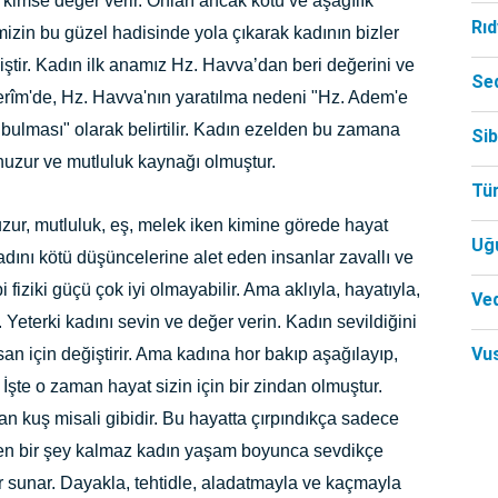
 kimse değer verir. Onları ancak kötü ve aşağılık
Rı
izin bu güzel hadisinde yola çıkarak kadının bizler
ştir. Kadın ilk anamız Hz. Havva’dan beri değerini ve
Se
ı Kerîm'de, Hz. Havva'nın yaratılma nedeni "Hz. Adem'e
bulması" olarak belirtilir. Kadın ezelden bu zamana
Si
 huzur ve mutluluk kaynağı olmuştur.
Tü
uzur, mutluluk, eş, melek iken kimine görede hayat
Uğ
kadını kötü düşüncelerine alet eden insanlar zavallı ve
bi fiziki güçü çok iyi olmayabilir. Ama aklıyla, hayatıyla,
Ved
. Yeterki kadını sevin ve değer verin. Kadın sevildiğini
Vu
an için değiştirir. Ama kadına hor bakıp aşağılayıp,
İşte o zaman hayat sizin için bir zindan olmuştur.
n kuş misali gibidir. Bu hayatta çırpındıkça sadece
den bir şey kalmaz kadın yaşam boyunca sevdikçe
r sunar. Dayakla, tehtidle, aladatmayla ve kaçmayla