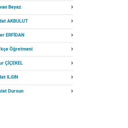
dvan Beyaz
dat AKBULUT
ber ERFİDAN
rkçe Öğretmeni
ur ÇİÇEKEL
at ILGIN
slat Dursun