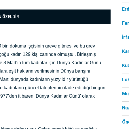
Er
N ÖZELDİR
Far
İr
 bin dokuma işçisinin greve gitmesi ve bu grev
Ka
çoğu kadın 129 kişi canında olmuştu.. Birleşmiş
nde 8 Mart’ın tüm kadınlar için Dünya Kadınlar Günü
Kü
lara eşit hakların verilmesinin Dünya barışını
Mart, dünyada kadınların yüzyıldır yürüttüğü
Lo
kadınların güncel taleplerinin ifade edildiği bir gün
Mü
1977’den itibaren ‘Dünya Kadınlar Günü’ olarak
Na
Öne