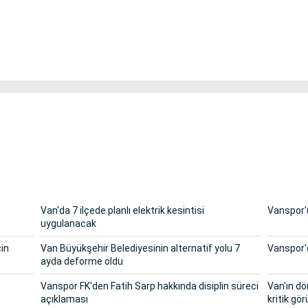
Van'da 7 ilçede planlı elektrik kesintisi
Vanspor'u
uygulanacak
çin
Van Büyükşehir Belediyesinin alternatif yolu 7
Vanspor'd
ayda deforme oldu
Vanspor FK'den Fatih Sarp hakkında disiplin süreci
Van'ın dö
açıklaması
kritik g