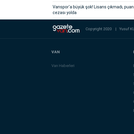
Vanspor'a büyük şok! Lisans çıkmadı, puan
cezası yolda
Copyright 2020
|
Yusuf K
VAN
Van Haberleri