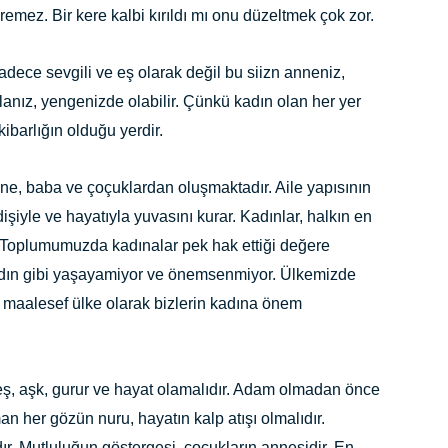
mez. Bir kere kalbi kırıldı mı onu düzeltmek çok zor.
adece sevgili ve eş olarak değil bu siizn anneniz,
alanız, yengenizde olabilir. Çünkü kadın olan her yer
kibarlığın olduğu yerdir.
nne, baba ve çoçuklardan oluşmaktadır. Aile yapısının
şiyle ve hayatıyla yuvasını kurar. Kadınlar, halkın en
r. Toplumumuzda kadınalar pek hak ettiği değere
adın gibi yaşayamiyor ve önemsenmiyor. Ülkemizde
i maalesef ülke olarak bizlerin kadına önem
 eş, aşk, gurur ve hayat olamalıdır. Adam olmadan önce
n her gözün nuru, hayatın kalp atışı olmalıdır.
r. Mutluluğun göstergesi, çoçukların annesidir. En