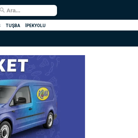
Ş
TUŞBA
İPEKYOLU