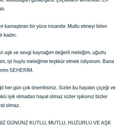
lı.
eri kamaştıran bir yüce insandır. Mutlu etmeyi bilen
r kadın.
n aşk ve sevgi kaynağım değerli meleğim, uğurlu
üm, iyi huylu meleğime teşkkür etmek istiyorum. Bana
ederim SEHERİM.
r gün çok önemlisiniz. Sizler bu hayatın çiçeği ve
nkü işık olmadan hayat olmaz sizler işıksınız bizler
yat olmaz.
LINIZ GÜNÜNZ KUTLU, MUTLU, HUZURLU VE AŞK