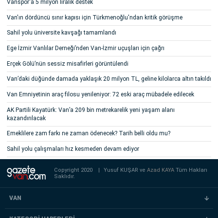
Vanspor'a 5 milyon liralık destek
Van'ın dördüncü sınır kapısı için Türkmenoğlu'ndan kritik görüşme
Sahil yolu üniversite kavşağı tamamlandı
Ege İzmir Vanlılar Derneği’nden Van-İzmir uçuşları için çağrı
Erçek Gölü’nün sessiz misafirleri görüntülendi
Van’daki düğünde damada yaklaşık 20 milyon TL, geline kilolarca altın takıldı
Van Emniyetinin araç filosu yenileniyor: 72 eski araç mübadele edilecek
AK Partili Kayatürk: Van’a 209 bin metrekarelik yeni yaşam alanı
kazandırılacak
Emeklilere zam farkı ne zaman ödenecek? Tarih belli oldu mu?
Sahil yolu çalışmaları hız kesmeden devam ediyor
Copyright 2020
|
Yusuf KUŞAR ve
Azad KAYA
Tüm Hakları
Saklıdır.
VAN