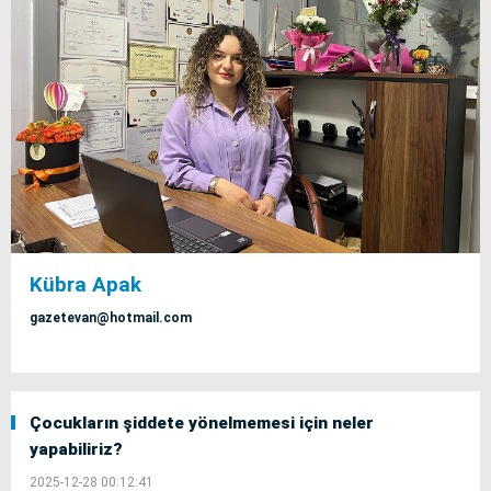
Kübra Apak
gazetevan@hotmail.com
Çocukların şiddete yönelmemesi için neler
yapabiliriz?
2025-12-28 00:12:41