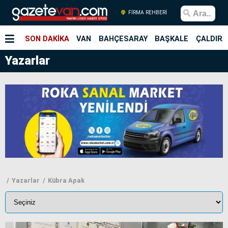
FİRMA REHBERİ
SON DAKİKA
VAN
BAHÇESARAY
BAŞKALE
ÇALDIRA
Yazarlar
Yazarlar
Kübra Apak