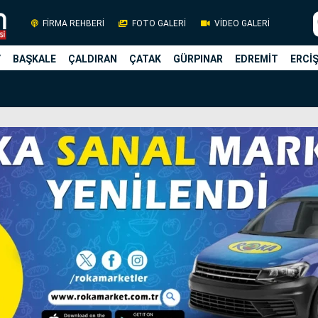
FİRMA REHBERİ
FOTO GALERİ
VİDEO GALERİ
Y
BAŞKALE
ÇALDIRAN
ÇATAK
GÜRPINAR
EDREMİT
ERCİ