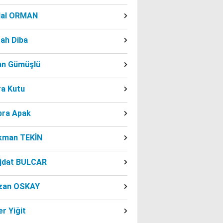
dal ORMAN
ah Diba
fan Gümüşlü
ra Kutu
bra Apak
kman TEKİN
jdat BULCAR
zan OSKAY
r Yiğit