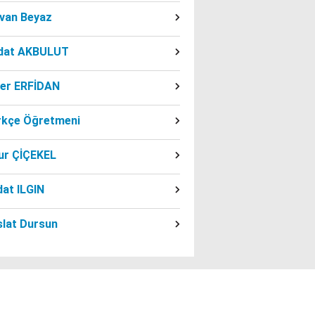
dvan Beyaz
dat AKBULUT
ber ERFİDAN
rkçe Öğretmeni
ur ÇİÇEKEL
at ILGIN
slat Dursun