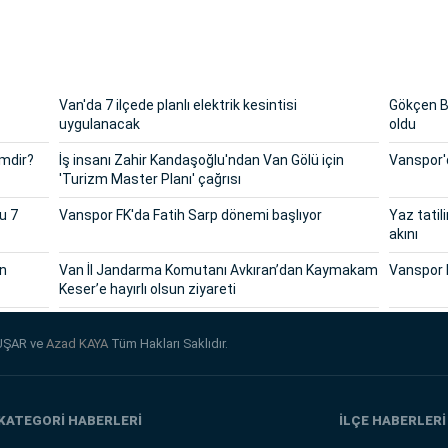
Van'da 7 ilçede planlı elektrik kesintisi
Gökçen Ba
uygulanacak
oldu
imdir?
İş insanı Zahir Kandaşoğlu'ndan Van Gölü için
Vanspor'd
'Turizm Master Planı' çağrısı
u 7
Vanspor FK'da Fatih Sarp dönemi başlıyor
Yaz tatil
akını
in
Van İl Jandarma Komutanı Avkıran’dan Kaymakam
Vanspor 
Keser’e hayırlı olsun ziyareti
UŞAR ve
Azad KAYA
Tüm Hakları Saklıdır.
KATEGORİ HABERLERİ
İLÇE HABERLERİ