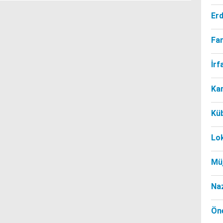
Er
Far
İr
Ka
Kü
Lo
Mü
Na
Öne