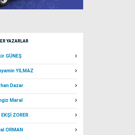
ĞER YAZARLAR
kir GÜNEŞ
nyamin YILMAZ
rhan Dazar
ngiz Maral
f EKŞİ ZORER
dal ORMAN