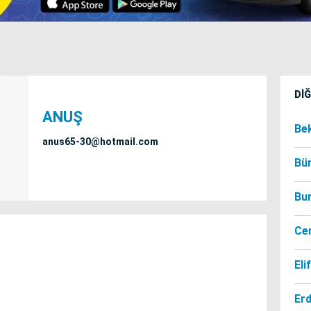
Dİ
ANUŞ
Be
anus65-30@hotmail.com
Bü
Bu
Ce
Eli
Er