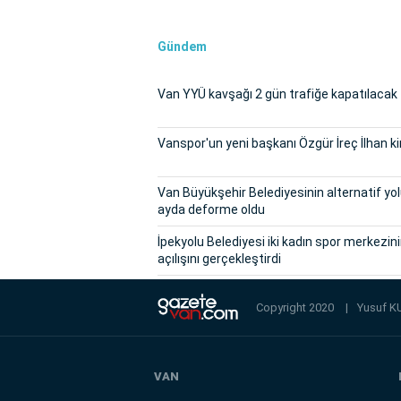
Gündem
Van YYÜ kavşağı 2 gün trafiğe kapatılacak
Vanspor'un yeni başkanı Özgür İreç İlhan k
Van Büyükşehir Belediyesinin alternatif yol
ayda deforme oldu
İpekyolu Belediyesi iki kadın spor merkezin
açılışını gerçekleştirdi
Copyright 2020
|
Yusuf K
VAN