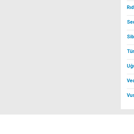
Rı
Se
Si
Tü
Uğ
Ved
Vu