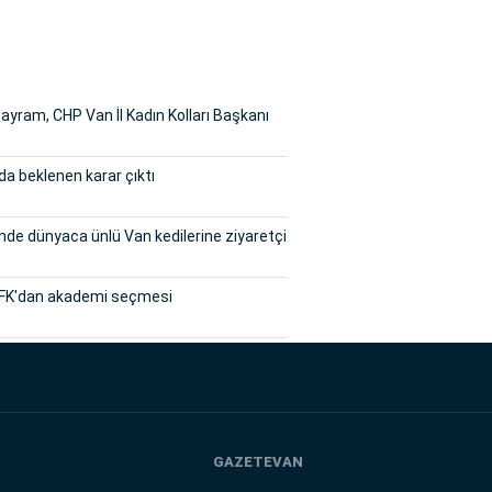
yram, CHP Van İl Kadın Kolları Başkanı
a beklenen karar çıktı
inde dünyaca ünlü Van kedilerine ziyaretçi
FK'dan akademi seçmesi
GAZETEVAN