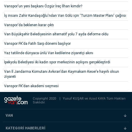
Vanspor'un yeni başkanı Özgür İreç İlhan kimdir?
İş insanı Zahir Kandaşoğlu'ndan Van Gölü için 'Turizm Master Planı' çağrısı
Vanspor'da beklenen karar çıktı
Van Büyükşehir Belediyesinin alternatif yolu 7 ayda deforme oldu
Vanspor FK'da Fatih Sarp dönemi başlıyor
Yaz tatilinde dünyaca ünlü Van kedilerine ziyaretçi akını
İpekyolu Belediyesi iki kadın spor merkezinin açılışını gerçekleştirdi
Van İl Jandarma Komutanı Avkıran’dan Kaymakam Keser’e hayırlı olsun
ziyareti
Vanspor FK'dan akademi seçmesi
Copyright 2020
|
Yusuf KUŞAR ve
Azad KAYA
Tüm Hakları
Saklıdır.
VAN
KATEGORİ HABERLERİ