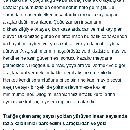
Van’daki trafik yoğunluğu ve buna bağlı olarak ortaya çıkan
kazalar günümüzde en önemli sorun hale gelmiştir. Bu
sorunda en önemli etken insanlardır çünkü kazayı yapan
araçlar değil insanlardır. Çoğu zaman insanların
dikkatsizliğiyle ortaya çıkan kazalarda can ve mal kayıpları
oluyor. Ülkemizde günde onlarca insan bu trafik canavarında
ya hayatını kaybediyor ya sakat kalıyor ya da mal kaybına
uğruyor. Araç sahiplerinin hoşgörüsüz ve dikkatsiz olması ve
kendilerine aşırı güvenmesi sonucu kazalar meydana
gelmektedir. Hoşgörülü olmak, yayalara yol vermek ve diğer
araçlara yol vermek korkaklık değil aksine erdemliktir.
Herkes kendi sorumluğunu bilse sinirine kapılmayıp sevgi,
saygı ve ayık bir şekilde yoluna devam etse kazlar
minimuma iner. Dileğim insanlarımızın trafik kurallarına
uyması ve trafik için yeterli eğitimi almalarıdır.
Trafiğe çıkan araç sayısı yoldan yürüyen insan sayısında
fazla kaldırımlar park edilmiş araçlardan ve yola