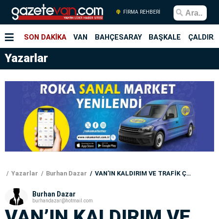
FİRMA REHBERİ
SON DAKİKA
VAN
BAHÇESARAY
BAŞKALE
ÇALDIRA
Yazarlar
Yazarlar
Burhan Dazar
VAN’IN KALDIRIM VE TRAFİK ÇİLESİ!!!!
Burhan Dazar
burhandazar@hotmail.com
VAN’IN KALDIRIM VE