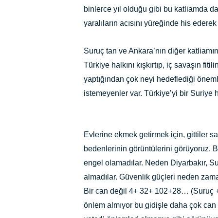
binlerce yıl olduğu gibi bu katliamda
yaralıların acısını yüreğinde his edere
Suruç tan ve Ankara’nın diğer katliamın
Türkiye halkını kışkırtıp, iç savaşın fit
yaptığından çok neyi hedeflediği önem
istemeyenler var. Türkiye’yi bir Suriye h
Evlerine ekmek getirmek için, gittiler
bedenlerinin görüntülerini görüyoruz. B
engel olamadılar. Neden Diyarbakır, S
almadılar. Güvenlik güçleri neden zama
Bir can değil 4+ 32+ 102+28… (Suruç 
önlem almıyor bu gidişle daha çok can 