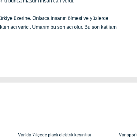
or ki bunca masum insan can verdi.
Türkiye üzerine. Onlarca insanın ölmesi ve yüzlerce
ten acı verici. Umarım bu son acı olur. Bu son katliam
Van'da 7 ilçede planlı elektrik kesintisi
Vanspor'u