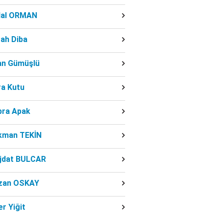
dal ORMAN
ah Diba
fan Gümüşlü
ra Kutu
bra Apak
kman TEKİN
jdat BULCAR
zan OSKAY
r Yiğit