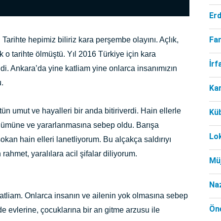
Er
Far
arihte hepimiz biliriz kara perşembe olayını. Açlık,
k o tarihte ölmüştü. Yıl 2016 Türkiye için kara
İr
ldi. Ankara’da yine katliam yine onlarca insanımızın
.
Ka
n umut ve hayalleri bir anda bitiriverdi. Hain ellerle
Kü
ölümüne ve yararlanmasına sebep oldu. Barışa
Lo
an hain elleri lanetliyorum. Bu alçakça saldırıyı
rahmet, yaralılara acil şifalar diliyorum.
Mü
Na
atliam. Onlarca insanın ve ailenin yok olmasına sebep
Öne
e evlerine, çocuklarına bir an gitme arzusu ile