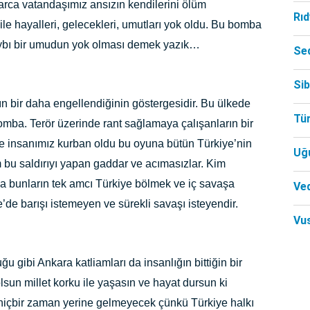
larca vatandaşımız ansızın kendilerini ölüm
Rı
le hayalleri, gelecekleri, umutları yok oldu. Bu bomba
kaybı bir umudun yok olması demek yazık…
Se
Si
ın bir daha engellendiğinin göstergesidir. Bu ülkede
Tü
omba. Terör üzerinde rant sağlamaya çalışanların bir
ce insanımız kurban oldu bu oyuna bütün Türkiye’nin
Uğ
m bu saldırıyı yapan gaddar ve acımasızlar. Kim
ma bunların tek amcı Türkiye bölmek ve iç savaşa
Ved
de barışı istemeyen ve sürekli savaşı isteyendir.
Vu
u gibi Ankara katliamları da insanlığın bittiğin bir
lsun millet korku ile yaşasın ve hayat dursun ki
hiçbir zaman yerine gelmeyecek çünkü Türkiye halkı