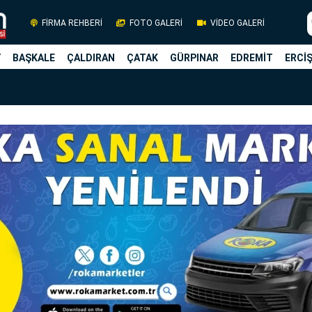
FİRMA REHBERİ
FOTO GALERİ
VİDEO GALERİ
Y
BAŞKALE
ÇALDIRAN
ÇATAK
GÜRPINAR
EDREMİT
ERCİ