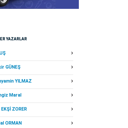
ĞER YAZARLAR
UŞ
kir GÜNEŞ
nyamin YILMAZ
ngiz Maral
f EKŞİ ZORER
dal ORMAN