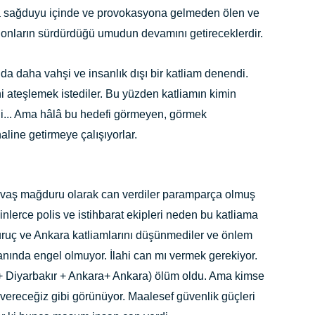
 da sağduyu içinde ve provokasyona gelmeden ölen ve
k onların sürdürdüğü umudun devamını getireceklerdir.
da daha vahşi ve insanlık dışı bir katliam denendi.
ilini ateşlemek istediler. Bu yüzden katliamın
kimin
li... Ama hâlâ bu hedefi görmeyen, görmek
aline getirmeye çalışıyorlar.
 savaş mağduru olarak can verdiler paramparça olmuş
inlerce polis ve istihbarat ekipleri neden bu katliama
uruç ve Ankara katliamlarını düşünmediler ve önlem
nında engel olmuyor. İlahi can mı vermek gerekiyor.
+ Diyarbakır + Ankara+ Ankara) ölüm oldu. Ama kimse
vereceğiz gibi görünüyor. Maalesef güvenlik güçleri