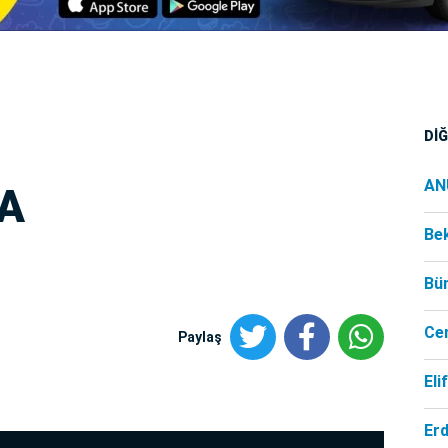
Dİ
AN
A
Be
Bü
Ce
Paylaş
Eli
Er