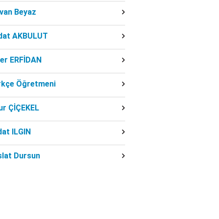
dvan Beyaz
dat AKBULUT
ber ERFİDAN
rkçe Öğretmeni
ur ÇİÇEKEL
at ILGIN
slat Dursun