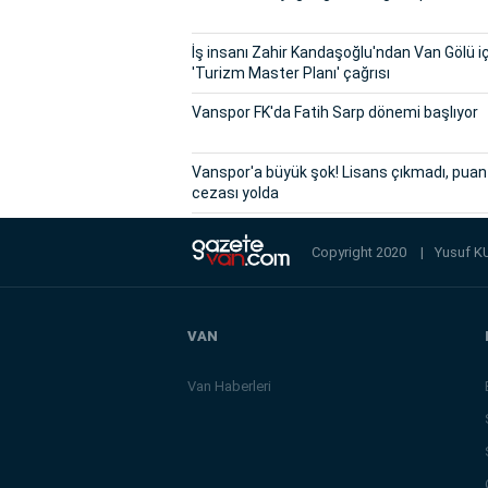
İş insanı Zahir Kandaşoğlu'ndan Van Gölü i
'Turizm Master Planı' çağrısı
Vanspor FK'da Fatih Sarp dönemi başlıyor
Vanspor'a büyük şok! Lisans çıkmadı, puan
cezası yolda
Copyright 2020
|
Yusuf K
VAN
Van Haberleri