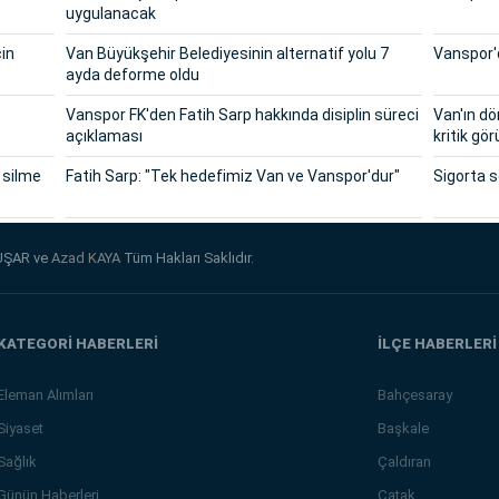
uygulanacak
çin
Van Büyükşehir Belediyesinin alternatif yolu 7
Vanspor'd
ayda deforme oldu
Vanspor FK'den Fatih Sarp hakkında disiplin süreci
Van'ın dö
açıklaması
kritik g
 silme
Fatih Sarp: "Tek hedefimiz Van ve Vanspor'dur"
Sigorta 
UŞAR ve
Azad KAYA
Tüm Hakları Saklıdır.
KATEGORİ HABERLERİ
İLÇE HABERLERİ
Eleman Alımları
Bahçesaray
Siyaset
Başkale
Sağlık
Çaldıran
Günün Haberleri
Çatak