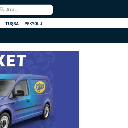
Ş
TUŞBA
İPEKYOLU