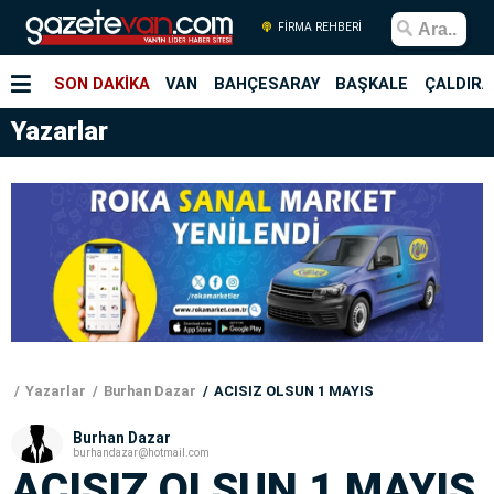
FİRMA REHBERİ
SON DAKİKA
VAN
BAHÇESARAY
BAŞKALE
ÇALDIRA
Yazarlar
Yazarlar
Burhan Dazar
ACISIZ OLSUN 1 MAYIS
Burhan Dazar
burhandazar@hotmail.com
ACISIZ OLSUN 1 MAYIS