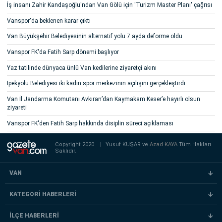
İş insanı Zahir Kandaşoğlu'ndan Van Gölü için 'Turizm Master Planı' çağrısı
Vanspor'da beklenen karar çıktı
Van Büyükşehir Belediyesinin alternatif yolu 7 ayda deforme oldu
Vanspor FK'da Fatih Sarp dönemi başlıyor
Yaz tatilinde dünyaca ünlü Van kedilerine ziyaretçi akını
İpekyolu Belediyesi iki kadın spor merkezinin açılışını gerçekleştirdi
Van İl Jandarma Komutanı Avkıran’dan Kaymakam Keser’e hayırlı olsun
ziyareti
Vanspor FK'den Fatih Sarp hakkında disiplin süreci açıklaması
Copyright 2020
|
Yusuf KUŞAR ve
Azad KAYA
Tüm Hakları
Saklıdır.
VAN
KATEGORİ HABERLERİ
İLÇE HABERLERİ