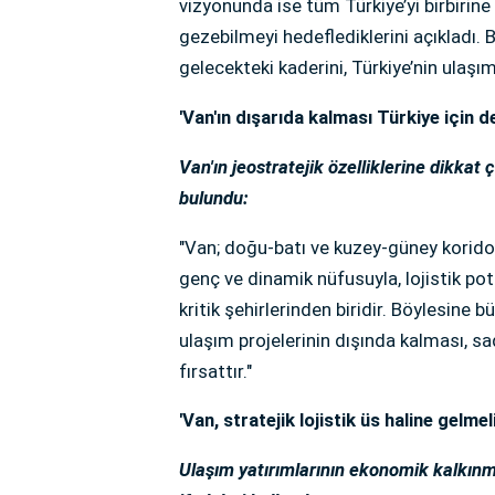
vizyonunda ise tüm Türkiye’yi birbirine 
gezebilmeyi hedeflediklerini açıkladı. B
gelecekteki kaderini, Türkiye’nin ulaşı
'Van'ın dışarıda kalması Türkiye için de
Van'ın jeostratejik özelliklerine dikk
bulundu:
"Van; doğu-batı ve kuzey-güney koridorl
genç ve dinamik nüfusuyla, lojistik pot
kritik şehirlerinden biridir. Böylesine b
ulaşım projelerinin dışında kalması, sa
fırsattır."
'Van, stratejik lojistik üs haline gelmeli
Ulaşım yatırımlarının ekonomik kalkın