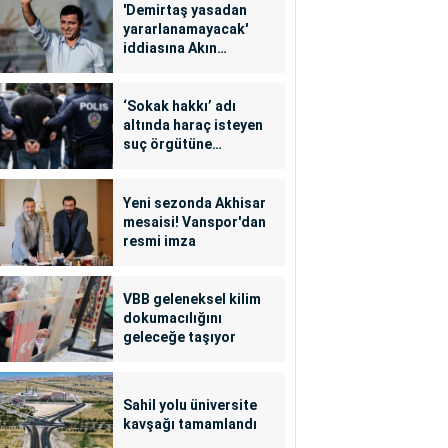
'Demirtaş yasadan
yararlanamayacak'
iddiasına Akın
Gürlek'ten yalanlama
‘Sokak hakkı’ adı
altında haraç isteyen
suç örgütüne
operasyon: 24
tutuklama
Yeni sezonda Akhisar
mesaisi! Vanspor'dan
resmi imza
VBB geleneksel kilim
dokumacılığını
geleceğe taşıyor
Sahil yolu üniversite
kavşağı tamamlandı