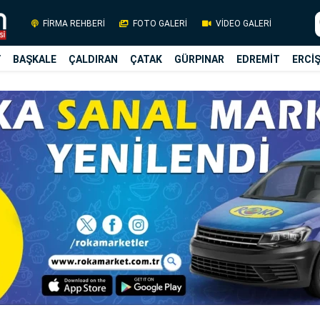
FİRMA REHBERİ
FOTO GALERİ
VİDEO GALERİ
Y
BAŞKALE
ÇALDIRAN
ÇATAK
GÜRPINAR
EDREMİT
ERCİ