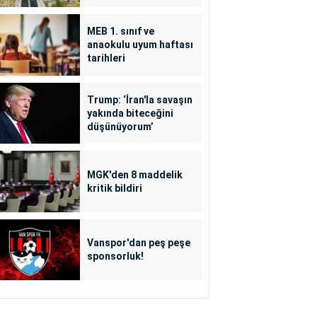
MEB 1. sınıf ve
anaokulu uyum haftası
tarihleri
Trump: ‘İran'la savaşın
yakında biteceğini
düşünüyorum’
MGK'den 8 maddelik
kritik bildiri
Vanspor'dan peş peşe
sponsorluk!