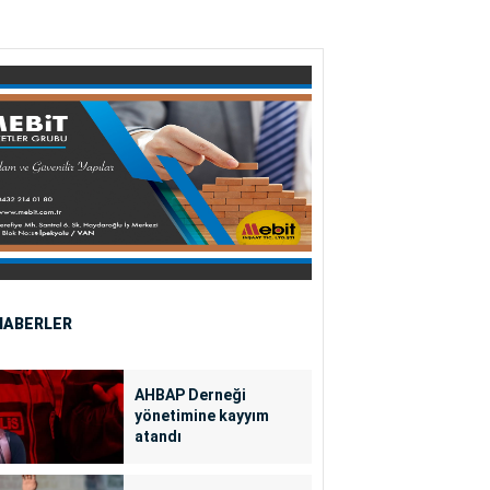
HABERLER
AHBAP Derneği
yönetimine kayyım
atandı