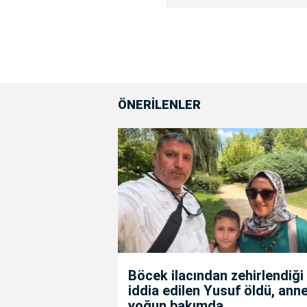
ÖNERİLENLER
Böcek ilacından zehirlendiği
iddia edilen Yusuf öldü, anne
yoğun bakımda