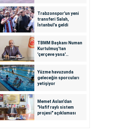
Trabzonspor'un yeni
transferi Salah,
İstanbul'a geldi
TBMM Başkanı Numan
Kurtulmuş'tan
'çerçeve yasa'
açıklaması
Yüzme havuzunda
geleceğin sporcuları
yetişiyor
Memet Aslan'dan
"Hafif raylı sistem
projesi" açıklaması