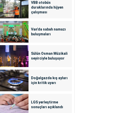
VBB otobüs
duraklarında hijyen
çalışması
Van’da sabah namazı
buluşmaları
Sülün Osman Müzikali
seyirciyle buluşuyor
Doğalgazda kış ayları
için kritik uyarı
LGS yerleştirme
sonuçları açıklandı