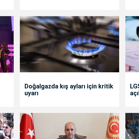
Doğalgazda kış ayları için kritik
LGS
uyarı
açı