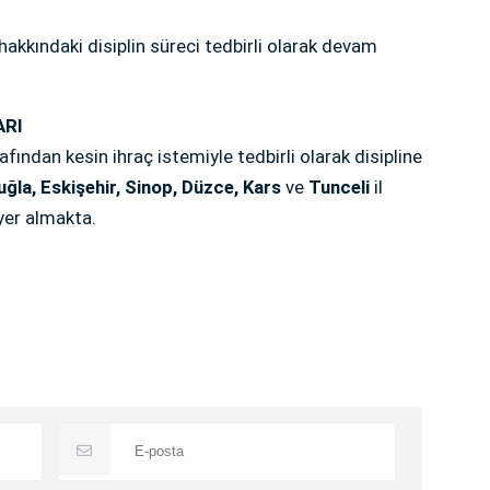
hakkındaki disiplin süreci tedbirli olarak devam
ARI
ndan kesin ihraç istemiyle tedbirli olarak disipline
uğla, Eskişehir, Sinop, Düzce, Kars
ve
Tunceli
il
yer almakta.