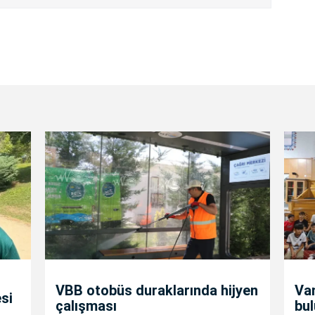
VBB otobüs duraklarında hijyen
Va
si
çalışması
bul