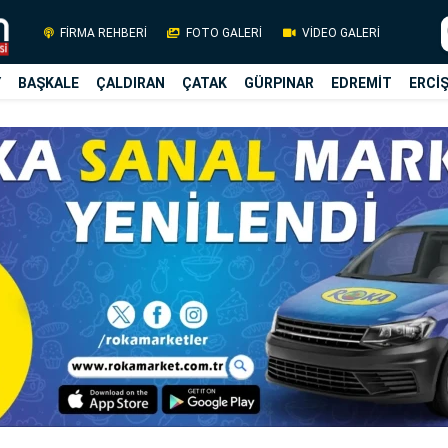
FİRMA REHBERİ
FOTO GALERİ
VİDEO GALERİ
Y
BAŞKALE
ÇALDIRAN
ÇATAK
GÜRPINAR
EDREMİT
ERCİ