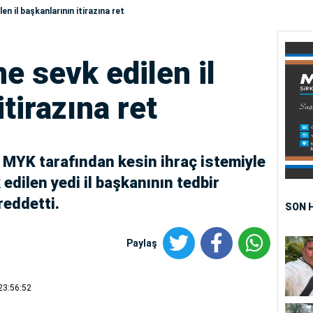
en il başkanlarının itirazına ret
ne sevk edilen il
tirazına ret
 MYK tarafından kesin ihraç istemiyle
 edilen yedi il başkanının tedbir
 reddetti.
SON 
Paylaş
23:56:52