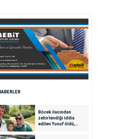
HABERLER
Böcek ilacından
zehirlendiği iddia
edilen Yusuf öldü,
annesi yoğun bakımda