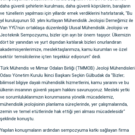
daha güvenli şehirlerin kurulması, daha güvenli köprülerin, barajların
ve tünellerin yapılması için yıllardır emek verdiklerini hatırlatarak, "Bu
yıl kuruluşunun 50. yılını kutlayan Mühendislik Jeolojisi Derneğimiz ile
Van YYÜ’nün ortaklaşa düzenlediği Ulusal Mühendislik Jeolojisi ve
Jeoteknik Sempozyumu, bizler için ayrı bir önem taşıyor. Ülkemizin
dört bir yanından ve yurt dışından katılarak bizleri onurlandıran
akademisyenlerimize, meslektaşlarımıza, kamu kurumları ve özel
sektör temsilcilerine içten teşekkür ediyorum" dedi.
Türk Mühendis ve Mimar Odaları Birliği (TMMOB) Jeoloji Mühendisleri
Odası Yönetim Kurulu İkinci Başkanı Seçkin Gülbudak da "Bizler;
bilimsel bilgiye dayalı mühendislik hizmetlerini, kamu yararını ve bu
ülkenin insanının güvenli yaşam hakkını savunuyoruz. Mesleki yetki
ve sorumluluklarımızın korunmasına yönelik mücadelemiz,
mühendislik jeolojisinin planlama süreçlerinde, yer çalışmalarında,
zemin ve temel etütlerinde hak ettiği yeri alması mücadelesidir"
şeklinde konuştu.
Yapılan konuşmaların ardından sempozyuma katkı sağlayan firma