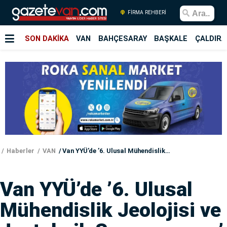
FİRMA REHBERİ
SON DAKİKA
VAN
BAHÇESARAY
BAŞKALE
ÇALDIRA
Haberler
VAN
Van YYÜ’de ’6. Ulusal Mühendislik Jeolojisi ve Jeoteknik Sempozyumu’ başladı
Van YYÜ’de ’6. Ulusal
Mühendislik Jeolojisi ve