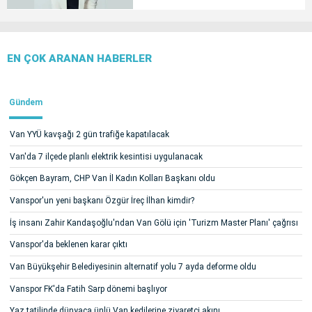
EN ÇOK ARANAN HABERLER
Gündem
Van YYÜ kavşağı 2 gün trafiğe kapatılacak
Van'da 7 ilçede planlı elektrik kesintisi uygulanacak
Gökçen Bayram, CHP Van İl Kadın Kolları Başkanı oldu
Vanspor'un yeni başkanı Özgür İreç İlhan kimdir?
İş insanı Zahir Kandaşoğlu'ndan Van Gölü için 'Turizm Master Planı' çağrısı
Vanspor'da beklenen karar çıktı
Van Büyükşehir Belediyesinin alternatif yolu 7 ayda deforme oldu
Vanspor FK'da Fatih Sarp dönemi başlıyor
Yaz tatilinde dünyaca ünlü Van kedilerine ziyaretçi akını