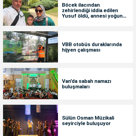
Böcek ilacından
zehirlendiği iddia edilen
Yusuf öldü, annesi yoğun
bakımda
VBB otobüs duraklarında
hijyen çalışması
Van’da sabah namazı
buluşmaları
Sülün Osman Müzikali
seyirciyle buluşuyor