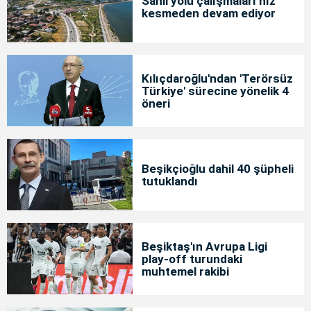
Sahil yolu çalışmaları hız
kesmeden devam ediyor
Kılıçdaroğlu'ndan 'Terörsüz
Türkiye' sürecine yönelik 4
öneri
Beşikçioğlu dahil 40 şüpheli
tutuklandı
Beşiktaş'ın Avrupa Ligi
play-off turundaki
muhtemel rakibi