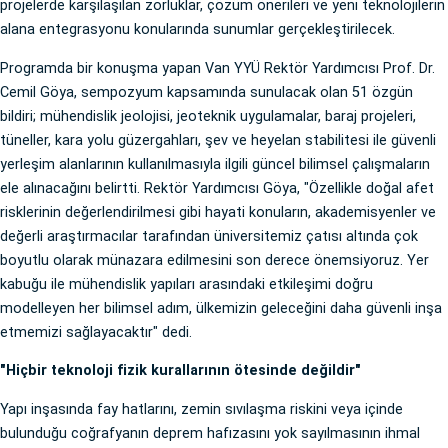
projelerde karşılaşılan zorluklar, çözüm önerileri ve yeni teknolojilerin
alana entegrasyonu konularında sunumlar gerçekleştirilecek.
Programda bir konuşma yapan Van YYÜ Rektör Yardımcısı Prof. Dr.
Cemil Göya, sempozyum kapsamında sunulacak olan 51 özgün
bildiri; mühendislik jeolojisi, jeoteknik uygulamalar, baraj projeleri,
tüneller, kara yolu güzergahları, şev ve heyelan stabilitesi ile güvenli
yerleşim alanlarının kullanılmasıyla ilgili güncel bilimsel çalışmaların
ele alınacağını belirtti. Rektör Yardımcısı Göya, "Özellikle doğal afet
risklerinin değerlendirilmesi gibi hayati konuların, akademisyenler ve
değerli araştırmacılar tarafından üniversitemiz çatısı altında çok
boyutlu olarak münazara edilmesini son derece önemsiyoruz. Yer
kabuğu ile mühendislik yapıları arasındaki etkileşimi doğru
modelleyen her bilimsel adım, ülkemizin geleceğini daha güvenli inşa
etmemizi sağlayacaktır" dedi.
"Hiçbir teknoloji fizik kurallarının ötesinde değildir"
Yapı inşasında fay hatlarını, zemin sıvılaşma riskini veya içinde
bulunduğu coğrafyanın deprem hafızasını yok sayılmasının ihmal