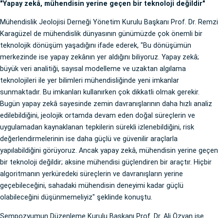
"Yapay zekâ, mühendisin yerine geçen bir teknoloji değildir"
Mühendislik Jeolojisi Derneği Yönetim Kurulu Başkanı Prof. Dr. Remzi
Karagüzel de mühendislik dünyasının günümüzde çok önemli bir
teknolojik dönüşüm yaşadığını ifade ederek, "Bu dönüşümün
merkezinde ise yapay zekânın yer aldığını biliyoruz. Yapay zekâ;
büyük veri analitiği, sayısal modelleme ve uzaktan algılama
teknolojileri ile yer bilimleri mühendisliğinde yeni imkanlar
sunmaktadır. Bu imkanları kullanırken çok dikkatli olmak gerekir.
Bugün yapay zekâ sayesinde zemin davranışlarının daha hızlı analiz
edilebildiğini, jeolojik ortamda devam eden doğal süreçlerin ve
uygulamadan kaynaklanan tepkilerin sürekli izlenebildiğini, risk
değerlendirmelerinin ise daha güçlü ve güvenilir araçlarla
yapılabildiğini görüyoruz. Ancak yapay zekâ, mühendisin yerine geçen
bir teknoloji değildir; aksine mühendisi güçlendiren bir araçtır. Hiçbir
algoritmanın yerküredeki süreçlerin ve davranışların yerine
geçebileceğini, sahadaki mühendisin deneyimi kadar güçlü
olabileceğini düşünmemeliyiz" şeklinde konuştu.
Sempozyumun Düzenleme Kurulu Başkanı Prof. Dr. Ali Özvan ise