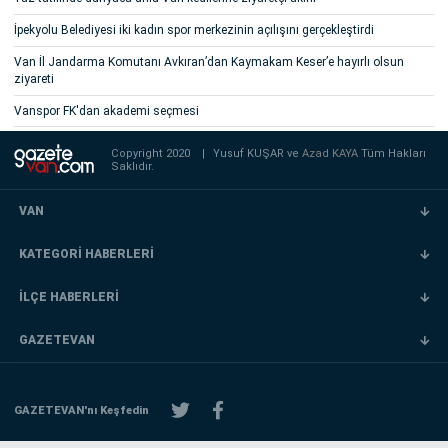
İpekyolu Belediyesi iki kadın spor merkezinin açılışını gerçekleştirdi
Van İl Jandarma Komutanı Avkıran’dan Kaymakam Keser’e hayırlı olsun
ziyareti
Vanspor FK'dan akademi seçmesi
Copyright 2020
|
Yusuf KUŞAR ve
Azad KAYA
Tüm Hakları
Saklıdır.
VAN
KATEGORİ HABERLERİ
İLÇE HABERLERİ
GAZETEVAN
GAZETEVAN'nı Keşfedin