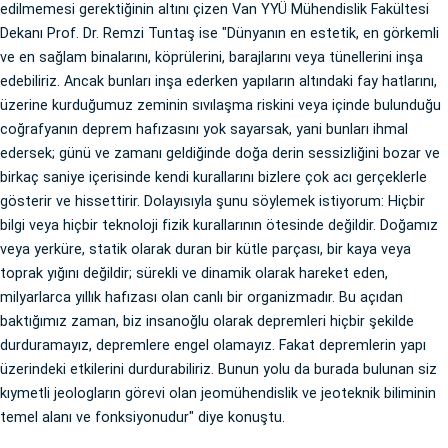
edilmemesi gerektiğinin altını çizen Van YYÜ Mühendislik Fakültesi
Dekanı Prof. Dr. Remzi Tuntaş ise "Dünyanın en estetik, en görkemli
ve en sağlam binalarını, köprülerini, barajlarını veya tünellerini inşa
edebiliriz. Ancak bunları inşa ederken yapıların altındaki fay hatlarını,
üzerine kurduğumuz zeminin sıvılaşma riskini veya içinde bulunduğu
coğrafyanın deprem hafızasını yok sayarsak, yani bunları ihmal
edersek; günü ve zamanı geldiğinde doğa derin sessizliğini bozar ve
birkaç saniye içerisinde kendi kurallarını bizlere çok acı gerçeklerle
gösterir ve hissettirir. Dolayısıyla şunu söylemek istiyorum: Hiçbir
bilgi veya hiçbir teknoloji fizik kurallarının ötesinde değildir. Doğamız
veya yerküre, statik olarak duran bir kütle parçası, bir kaya veya
toprak yığını değildir; sürekli ve dinamik olarak hareket eden,
milyarlarca yıllık hafızası olan canlı bir organizmadır. Bu açıdan
baktığımız zaman, biz insanoğlu olarak depremleri hiçbir şekilde
durduramayız, depremlere engel olamayız. Fakat depremlerin yapı
üzerindeki etkilerini durdurabiliriz. Bunun yolu da burada bulunan siz
kıymetli jeologların görevi olan jeomühendislik ve jeoteknik biliminin
temel alanı ve fonksiyonudur" diye konuştu.