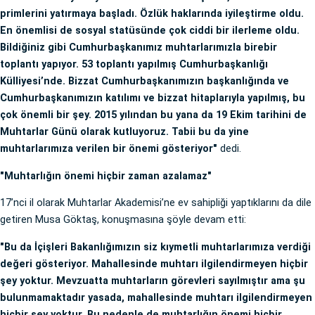
primlerini yatırmaya başladı. Özlük haklarında iyileştirme oldu.
En önemlisi de sosyal statüsünde çok ciddi bir ilerleme oldu.
Bildiğiniz gibi Cumhurbaşkanımız muhtarlarımızla birebir
toplantı yapıyor. 53 toplantı yapılmış Cumhurbaşkanlığı
Külliyesi’nde. Bizzat Cumhurbaşkanımızın başkanlığında ve
Cumhurbaşkanımızın katılımı ve bizzat hitaplarıyla yapılmış, bu
çok önemli bir şey. 2015 yılından bu yana da 19 Ekim tarihini de
Muhtarlar Günü olarak kutluyoruz. Tabii bu da yine
muhtarlarımıza verilen bir önemi gösteriyor"
dedi.
"Muhtarlığın önemi hiçbir zaman azalamaz"
17’nci il olarak Muhtarlar Akademisi’ne ev sahipliği yaptıklarını da dile
getiren Musa Göktaş, konuşmasına şöyle devam etti:
"Bu da İçişleri Bakanlığımızın siz kıymetli muhtarlarımıza verdiği
değeri gösteriyor. Mahallesinde muhtarı ilgilendirmeyen hiçbir
şey yoktur. Mevzuatta muhtarların görevleri sayılmıştır ama şu
bulunmamaktadır yasada, mahallesinde muhtarı ilgilendirmeyen
hiçbir şey yoktur. Bu nedenle de muhtarlığın önemi hiçbir