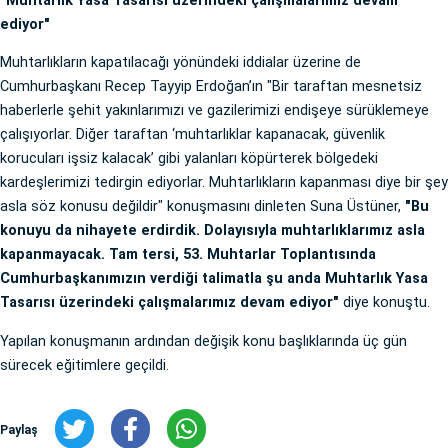
"Muhtarlık Yasa Tasarısı üzerindeki çalışmalarımız devam
ediyor"
Muhtarlıkların kapatılacağı yönündeki iddialar üzerine de
Cumhurbaşkanı Recep Tayyip Erdoğan’ın "Bir taraftan mesnetsiz
haberlerle şehit yakınlarımızı ve gazilerimizi endişeye sürüklemeye
çalışıyorlar. Diğer taraftan ‘muhtarlıklar kapanacak, güvenlik
korucuları işsiz kalacak’ gibi yalanları köpürterek bölgedeki
kardeşlerimizi tedirgin ediyorlar. Muhtarlıkların kapanması diye bir şey
asla söz konusu değildir" konuşmasını dinleten Suna Üstüner,
"Bu
konuyu da nihayete erdirdik. Dolayısıyla muhtarlıklarımız asla
kapanmayacak. Tam tersi, 53. Muhtarlar Toplantısında
Cumhurbaşkanımızın verdiği talimatla şu anda Muhtarlık Yasa
Tasarısı üzerindeki çalışmalarımız devam ediyor"
diye konuştu.
Yapılan konuşmanın ardından değişik konu başlıklarında üç gün
sürecek eğitimlere geçildi.
Paylaş