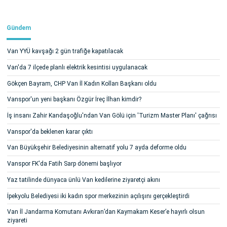
Gündem
Van YYÜ kavşağı 2 gün trafiğe kapatılacak
Van'da 7 ilçede planlı elektrik kesintisi uygulanacak
Gökçen Bayram, CHP Van İl Kadın Kolları Başkanı oldu
Vanspor'un yeni başkanı Özgür İreç İlhan kimdir?
İş insanı Zahir Kandaşoğlu'ndan Van Gölü için 'Turizm Master Planı' çağrısı
Vanspor'da beklenen karar çıktı
Van Büyükşehir Belediyesinin alternatif yolu 7 ayda deforme oldu
Vanspor FK'da Fatih Sarp dönemi başlıyor
Yaz tatilinde dünyaca ünlü Van kedilerine ziyaretçi akını
İpekyolu Belediyesi iki kadın spor merkezinin açılışını gerçekleştirdi
Van İl Jandarma Komutanı Avkıran’dan Kaymakam Keser’e hayırlı olsun
ziyareti