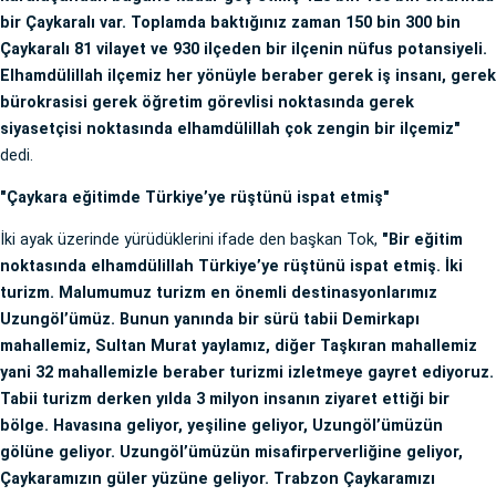
bir Çaykaralı var. Toplamda baktığınız zaman 150 bin 300 bin
Çaykaralı 81 vilayet ve 930 ilçeden bir ilçenin nüfus potansiyeli.
Elhamdülillah ilçemiz her yönüyle beraber gerek iş insanı, gerek
bürokrasisi gerek öğretim görevlisi noktasında gerek
siyasetçisi noktasında elhamdülillah çok zengin bir ilçemiz"
dedi.
"Çaykara eğitimde Türkiye’ye rüştünü ispat etmiş"
İki ayak üzerinde yürüdüklerini ifade den başkan Tok,
"Bir eğitim
noktasında elhamdülillah Türkiye’ye rüştünü ispat etmiş. İki
turizm. Malumumuz turizm en önemli destinasyonlarımız
Uzungöl’ümüz. Bunun yanında bir sürü tabii Demirkapı
mahallemiz, Sultan Murat yaylamız, diğer Taşkıran mahallemiz
yani 32 mahallemizle beraber turizmi izletmeye gayret ediyoruz.
Tabii turizm derken yılda 3 milyon insanın ziyaret ettiği bir
bölge. Havasına geliyor, yeşiline geliyor, Uzungöl’ümüzün
gölüne geliyor. Uzungöl’ümüzün misafirperverliğine geliyor,
Çaykaramızın güler yüzüne geliyor. Trabzon Çaykaramızı