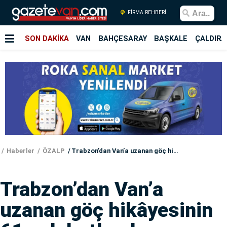
FİRMA REHBERİ
SON DAKİKA
VAN
BAHÇESARAY
BAŞKALE
ÇALDIRA
Haberler
ÖZALP
Trabzon’dan Van’a uzanan göç hikâyesinin 61. yılı kutlandı
Trabzon’dan Van’a
uzanan göç hikâyesinin