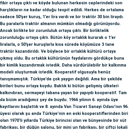
fikir ortaya çıktı ve köyde bulunan herkesin ceplerindeki son
harçlıkların ne kadar olduğu tespit edildi. Herkes de ortalama
sadece 50’şer kuruş, 1’er lira vardı ve bir traktör 30 bin liraydı.
Bu paralarla traktör almanın mümkün olmadığı görünüyordu.
Ancak birlikte bir zorunluluk ortaya çıktı. Bir birliktelik
zorunluluğu ortaya çıktı. Bütün köy ortaklık kurarak o 1’er
liralarla, o 50’şer kuruşlarla kısa sürede köyümüze 3 tane
traktör kazandırıldı. Ve böylece bir ortaklık kültürü ortaya
çıkmış oldu. Bu ortaklık kültürünün faydalarını gördükçe buna
bir kimlik kazandırmak istedik. Daha sürdürülebilir bir kalkınma
modeli oluşturmak istedik. Kooperatif olgusuyla henüz
tanışmamıştık. Türkiye’de çok yaygın değildi. Ama bir şekilde
birileri bunu ortaya koydu. Baktık ki bütün gelişmiş ülkeleri
kalkındıran, sermayeyi tabana yayan bir yapıydı kooperatif. Tam
da bizim aradığımız şey de buydu. 1966 yılının 6. ayında üye
kayıtlarını başlattık ve 8. ayında Van Ticaret Sanayi Odası’nın 96.
üyesi olarak şu anda Türkiye’nin en eski kooperatiflerinden biri
olan 1970’li yıllarda Türkiye birincisi olan ve bünyesinde bir süt
fabrikası, bir düğün salonu, bir mini un fabrikası, bir çiftçi lokali