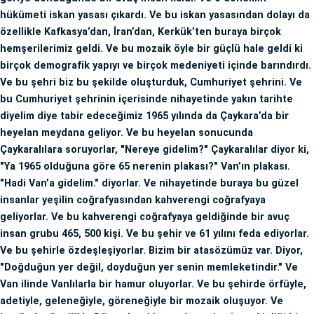
hükümeti iskan yasası çıkardı. Ve bu iskan yasasından dolayı da
özellikle Kafkasya’dan, İran’dan, Kerkük’ten buraya birçok
hemşerilerimiz geldi. Ve bu mozaik öyle bir güçlü hale geldi ki
birçok demografik yapıyı ve birçok medeniyeti içinde barındırdı.
Ve bu şehri biz bu şekilde oluşturduk, Cumhuriyet şehrini. Ve
bu Cumhuriyet şehrinin içerisinde nihayetinde yakın tarihte
diyelim diye tabir edeceğimiz 1965 yılında da Çaykara’da bir
heyelan meydana geliyor. Ve bu heyelan sonucunda
Çaykaralılara soruyorlar, "Nereye gidelim?" Çaykaralılar diyor ki,
"Ya 1965 olduğuna göre 65 nerenin plakası?" Van’ın plakası.
"Hadi Van’a gidelim." diyorlar. Ve nihayetinde buraya bu güzel
insanlar yeşilin coğrafyasından kahverengi coğrafyaya
geliyorlar. Ve bu kahverengi coğrafyaya geldiğinde bir avuç
insan grubu 465, 500 kişi. Ve bu şehir ve 61 yılını feda ediyorlar.
Ve bu şehirle özdeşleşiyorlar. Bizim bir atasözümüz var. Diyor,
"Doğduğun yer değil, doyduğun yer senin memleketindir." Ve
Van ilinde Vanlılarla bir hamur oluyorlar. Ve bu şehirde örfüyle,
adetiyle, geleneğiyle, göreneğiyle bir mozaik oluşuyor. Ve