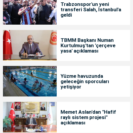
Trabzonspor'un yeni
transferi Salah, İstanbul'a
geldi
TBMM Başkanı Numan
Kurtulmuş'tan 'çerçeve
yasa' açıklaması
Yüzme havuzunda
geleceğin sporcuları
yetişiyor
Memet Aslan'dan "Hafif
raylı sistem projesi"
açıklaması