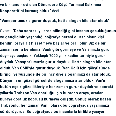
ve bir tandır evi olan Dönerdere Köyü Tarımsal Kalkınma
Kooperatifini kurmuş olduk"
dedi.
"Vanspor’umuzla gurur duyduk, hatta slogan bile atar olduk"
Özbek,
"Daha sonraki yıllarda bilindiği gibi insanın çocukluğunun
ve gençliğinin yaşandığı coğrafya neresi olursa olsun kişi
kendini oraya ait hissetmeye başlar ve oralı olur. Biz de bir
zaman sonra kendimizi Vanlı gibi görmeye ve Van’ımızla gurur
duymaya başladık. Yaklaşık 7000 yıllık kadim tarihiyle gurur
duyduk. Vanspor’umuzla gurur duyduk. Hatta slogan bile atar
olduk. Van Gölü’yle gurur duyduk. ‘Van Gölü için gökyüzünde
birinci, yeryüzünde de bir inci’ diye sloganımızı da atar olduk.
Dünyanın en güzel görseliyle sloganımızı atar olduk. Van’ın
bütün eşsiz güzellikleriyle her zaman gurur duyduk ve sonraki
yıllarda Trabzon Van dostluğu için buradan oraya, oradan
buraya dostluk köprüsü kurmaya çalıştık. Sonuç olarak bazen
Trabzonlu, her zaman Vanlı olarak bu coğrafyada yaşamımızı
sürdürüyoruz. Bu coğrafyada bu insanlarla birlikte yaşıyor