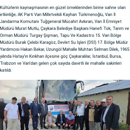
Kültürlerin kaynaşmasının en güzel örneklerinden birine sahne olan
etkinliğe; AK Parti Van Milletvekili Kayhan Türkmenoğlu, Van İl
Jandarma Komutanı Tuğgeneral Mücahit Avkıran, Van İl Emniyet
Müdürü Murat Mutlu, Çaykara Belediye Başkanı Hanefi Tok, Tarım ve
Orman Müdürü Turgay Şişman, Tapu Ve Kadastro 15. Van Bölge
Müdürü Burak Çelebi Karagöz, Devlet Su İşleri (DSİ) 17. Bölge Müdür
Yardımcısı Hakan Bekar, Uzungöl Mahalle Muhtarı Selman Dilek, 1965
yılında Hatay’ın Kırıkhan ilçesine göç Çaykaralılar, İstanbul, Bursa,
Trabzon ve Van’dan gelen çok sayıda davetli ile mahalle sakinleri
katıldı.