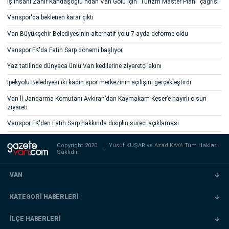
İş insanı Zahir Kandaşoğlu'ndan Van Gölü için 'Turizm Master Planı' çağrısı
Vanspor'da beklenen karar çıktı
Van Büyükşehir Belediyesinin alternatif yolu 7 ayda deforme oldu
Vanspor FK'da Fatih Sarp dönemi başlıyor
Yaz tatilinde dünyaca ünlü Van kedilerine ziyaretçi akını
İpekyolu Belediyesi iki kadın spor merkezinin açılışını gerçekleştirdi
Van İl Jandarma Komutanı Avkıran’dan Kaymakam Keser’e hayırlı olsun
ziyareti
Vanspor FK'den Fatih Sarp hakkında disiplin süreci açıklaması
Copyright 2020
|
Yusuf KUŞAR ve
Azad KAYA
Tüm Hakları
Saklıdır.
VAN
KATEGORİ HABERLERİ
İLÇE HABERLERİ