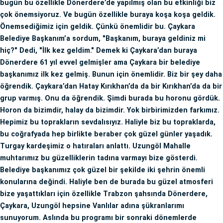
bugün bu özellikle Dönerdere’de yapılmış olan bu etkinliği biz
çok önemsiyoruz. Ve bugün özellikle buraya koşa koşa geldik.
Önemsediğimiz için geldik. Çünkü önemlidir bu. Çaykara
Belediye Başkanım’a sordum, "Başkanım, buraya geldiniz mi
hiç?" Dedi, "İlk kez geldim." Demek ki Çaykara’dan buraya
Dönerdere 61 yıl evvel gelmişler ama Çaykara bir belediye
başkanımız ilk kez gelmiş. Bunun için önemlidir. Biz bir şey daha
öğrendik. Çaykara’dan Hatay Kırıkhan’da da bir Kırıkhan’da da bir
grup varmış. Onu da öğrendik. Şimdi burada bu horonu gördük.
Horon da bizimdir, halay da bizimdir. Yok birbirimizden farkımız.
Hepimiz bu toprakların sevdalısıyız. Haliyle biz bu topraklarda,
bu coğrafyada hep birlikte beraber çok güzel günler yaşadık.
Turgay kardeşimiz o hatıraları anlattı. Uzungöl Mahalle
muhtarımız bu güzelliklerin tadına varmayı bize gösterdi.
Belediye başkanımız çok güzel bir şekilde iki şehrin önemli
konularına değindi. Haliyle ben de burada bu güzel atmosferi
bize yaşattıkları için özellikle Trabzon şahsında Dönerdere,
Çaykara, Uzungöl hepsine Vanlılar adına şükranlarımı
sunuyorum. Aslında bu programı bir sonraki dönemlerde