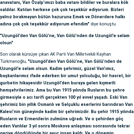
anavatanı, Van Özalp’ımızı baba vatanı bildiler ve buralara kök
saldılar. Katılan herkese çok çok teşekkür ediyorum. Bizleri
yalnız bırakmayan bütün hazuruna Emek ve Dönerdere halkı
adına çok çok teşekkür ediyorum efendim"
diye konuştu.
"Uzungöl’den Van Gölü’ne, Van Gölü’nden de Uzungöl’e selam
olsun"
Son olarak kürsüye çıkan AK Parti Van Milletvekili Kayhan
Türkmenoğlu,
"Uzungöl’den Van Gölü’ne, Van Gölü’nden de
Uzungöl’e selam olsun. Kadim şehrimiz, güzel Van’ımız,
başkanlarımız ifade ederken bir umut yolculuğu, bir hasret, bir
gurbetin hikayesidir Uzungöl’den buraya gelen kıymetli
hemşehrilerimiz. Ama bu Van 1915 yılında Rusların bu şehre
girmesiyle o acı tarifi gerçekten 100 yıl evvel yaşadı. Eski Van
şehrimiz bin yıllık Osmanlı ve Selçuklu eserlerini barındıran Van
Kalesi’nin güneyinde kadim bir şehrimizdir. Bu şehir 1915 yılında
Rusların ve Ermenilerin zulmüne uğradı. Ve o şehirden göç
eden Vanlılar 3 yıl sonra Moskova anlaşması sonrasında tekrar
geriye döndüğünde bir avuç insan kaldı. Ve o dönemin