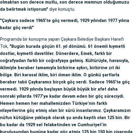
olmaktan son derece mutlu, son derece memnun olduğumuzu
da belirtmek istiyorum"
diye konuştu.
"Çaykara sadece 1965’te göç vermedi, 1929 yılından 1977 yılına
kadar göç verdi"
Programda bir konuşma yapan Çaykara Belediye Başkanı Hanefi
Tok,
"Bugün burada göçün 61. yıl dönümü. 61 önemli kıymetli
dostlar, kıymetli davetliler. Dönerdere, Emek, farklı bir
coğrafyadan farklı bir coğrafyaya gelmiş. Kültürüyle, havasıyla,
iklimiyle beraber tamamıyla birbirine aykırı, birbirine zıt iki
bölge. Biri karasal iklim, biri ılıman iklim. O günkü şartlarla
beraber tabii Çaykaramız birçok göç verdi. Sadece 1965’te göç
vermedi. 1929 yılında başlayan büyük büyük bir afet daha
sonraki yıllarda 1977’ye kadar devam eden bir göç süreciydi.
Hemen hemen her mahallemizden Türkiye’nin farklı
vilayetlerine göç etmiş olan bir sürü insanlarımız. Çaykaramızın
nüfus kütüğüne yaklaşık olarak şu anda kayıtlı olan 125 bin. Bir
bu kadar da 1929 sel felaketinden ve Cumhuriyet’in
kuruluşundan bugüne kadar göç etmiş 125 bin 150 bin civarında