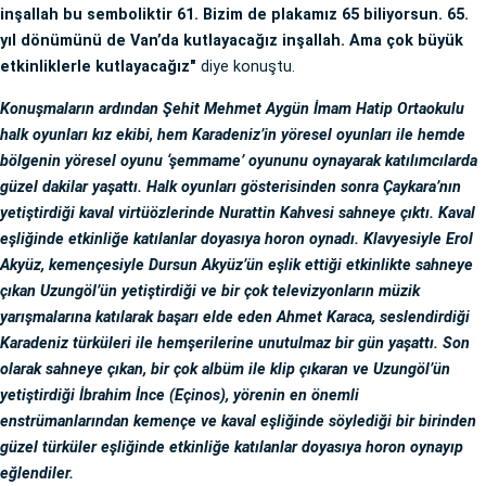
inşallah bu semboliktir 61. Bizim de plakamız 65 biliyorsun. 65.
yıl dönümünü de Van’da kutlayacağız inşallah. Ama çok büyük
etkinliklerle kutlayacağız"
diye konuştu.
Konuşmaların ardından Şehit Mehmet Aygün İmam Hatip Ortaokulu
halk oyunları kız ekibi, hem Karadeniz’in yöresel oyunları ile hemde
bölgenin yöresel oyunu ‘şemmame’ oyununu oynayarak katılımcılarda
güzel dakilar yaşattı. Halk oyunları gösterisinden sonra Çaykara’nın
yetiştirdiği kaval virtüözlerinde Nurattin Kahvesi sahneye çıktı. Kaval
eşliğinde etkinliğe katılanlar doyasıya horon oynadı. Klavyesiyle Erol
Akyüz, kemençesiyle Dursun Akyüz’ün eşlik ettiği etkinlikte sahneye
çıkan Uzungöl’ün yetiştirdiği ve bir çok televizyonların müzik
yarışmalarına katılarak başarı elde eden Ahmet Karaca, seslendirdiği
Karadeniz türküleri ile hemşerilerine unutulmaz bir gün yaşattı. Son
olarak sahneye çıkan, bir çok albüm ile klip çıkaran ve Uzungöl’ün
yetiştirdiği İbrahim İnce (Eçinos), yörenin en önemli
enstrümanlarından kemençe ve kaval eşliğinde söylediği bir birinden
güzel türküler eşliğinde etkinliğe katılanlar doyasıya horon oynayıp
eğlendiler.