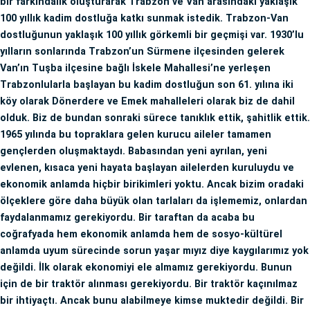
bir farkındalık oluşturarak Trabzon ve Van arasındaki yaklaşık
100 yıllık kadim dostluğa katkı sunmak istedik. Trabzon-Van
dostluğunun yaklaşık 100 yıllık görkemli bir geçmişi var. 1930’lu
yılların sonlarında Trabzon’un Sürmene ilçesinden gelerek
Van’ın Tuşba ilçesine bağlı İskele Mahallesi’ne yerleşen
Trabzonlularla başlayan bu kadim dostluğun son 61. yılına iki
köy olarak Dönerdere ve Emek mahalleleri olarak biz de dahil
olduk. Biz de bundan sonraki sürece tanıklık ettik, şahitlik ettik.
1965 yılında bu topraklara gelen kurucu aileler tamamen
gençlerden oluşmaktaydı. Babasından yeni ayrılan, yeni
evlenen, kısaca yeni hayata başlayan ailelerden kuruluydu ve
ekonomik anlamda hiçbir birikimleri yoktu. Ancak bizim oradaki
ölçeklere göre daha büyük olan tarlaları da işlememiz, onlardan
faydalanmamız gerekiyordu. Bir taraftan da acaba bu
coğrafyada hem ekonomik anlamda hem de sosyo-kültürel
anlamda uyum sürecinde sorun yaşar mıyız diye kaygılarımız yok
değildi. İlk olarak ekonomiyi ele almamız gerekiyordu. Bunun
için de bir traktör alınması gerekiyordu. Bir traktör kaçınılmaz
bir ihtiyaçtı. Ancak bunu alabilmeye kimse muktedir değildi. Bir