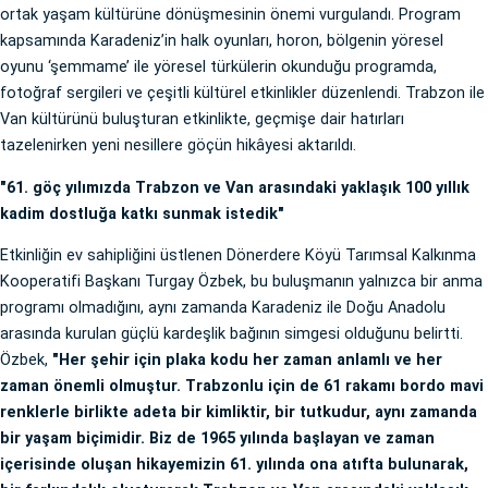
ortak yaşam kültürüne dönüşmesinin önemi vurgulandı. Program
kapsamında Karadeniz’in halk oyunları, horon, bölgenin yöresel
oyunu ‘şemmame’ ile yöresel türkülerin okunduğu programda,
fotoğraf sergileri ve çeşitli kültürel etkinlikler düzenlendi. Trabzon ile
Van kültürünü buluşturan etkinlikte, geçmişe dair hatırları
tazelenirken yeni nesillere göçün hikâyesi aktarıldı.
"61. göç yılımızda Trabzon ve Van arasındaki yaklaşık 100 yıllık
kadim dostluğa katkı sunmak istedik"
Etkinliğin ev sahipliğini üstlenen Dönerdere Köyü Tarımsal Kalkınma
Kooperatifi Başkanı Turgay Özbek, bu buluşmanın yalnızca bir anma
programı olmadığını, aynı zamanda Karadeniz ile Doğu Anadolu
arasında kurulan güçlü kardeşlik bağının simgesi olduğunu belirtti.
Özbek,
"Her şehir için plaka kodu her zaman anlamlı ve her
zaman önemli olmuştur. Trabzonlu için de 61 rakamı bordo mavi
renklerle birlikte adeta bir kimliktir, bir tutkudur, aynı zamanda
bir yaşam biçimidir. Biz de 1965 yılında başlayan ve zaman
içerisinde oluşan hikayemizin 61. yılında ona atıfta bulunarak,