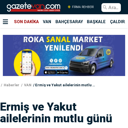
FİRMA REHBERİ
SON DAKİKA
VAN
BAHÇESARAY
BAŞKALE
ÇALDIRA
Haberler
VAN
Ermiş ve Yakut ailelerinin mutlu günü
Ermiş ve Yakut
ailelerinin mutlu günü