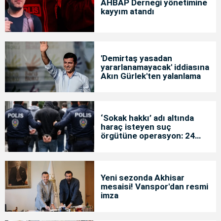
AHBAP Derneği yönetimine
kayyım atandı
'Demirtaş yasadan
yararlanamayacak' iddiasına
Akın Gürlek'ten yalanlama
‘Sokak hakkı’ adı altında
haraç isteyen suç
örgütüne operasyon: 24
tutuklama
Yeni sezonda Akhisar
mesaisi! Vanspor'dan resmi
imza