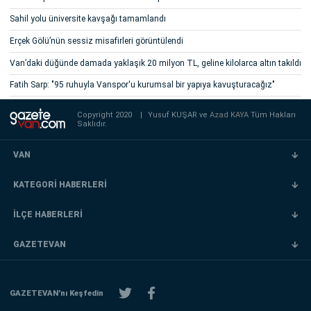
Sahil yolu üniversite kavşağı tamamlandı
Erçek Gölü’nün sessiz misafirleri görüntülendi
Van’daki düğünde damada yaklaşık 20 milyon TL, geline kilolarca altın takıldı
Fatih Sarp: "95 ruhuyla Vanspor'u kurumsal bir yapıya kavuşturacağız"
Copyright 2020
|
Yusuf KUŞAR ve
Azad KAYA
Tüm Hakları
Saklıdır.
VAN
KATEGORİ HABERLERİ
İLÇE HABERLERİ
GAZETEVAN
GAZETEVAN'nı Keşfedin