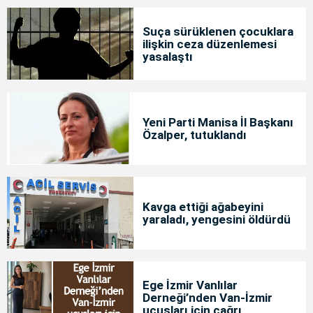
Suça sürüklenen çocuklara
ilişkin ceza düzenlemesi
yasalaştı
Yeni Parti Manisa İl Başkanı
Özalper, tutuklandı
Kavga ettiği ağabeyini
yaraladı, yengesini öldürdü
Ege İzmir Vanlılar
Derneği’nden Van-İzmir
uçuşları için çağrı