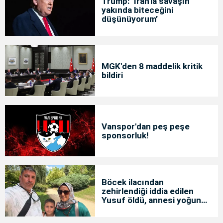
Trump: ‘İran'la savaşın
yakında biteceğini
düşünüyorum’
MGK'den 8 maddelik kritik
bildiri
Vanspor'dan peş peşe
sponsorluk!
Böcek ilacından
zehirlendiği iddia edilen
Yusuf öldü, annesi yoğun
bakımda