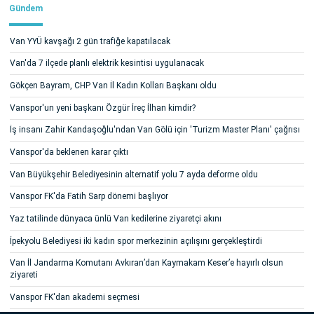
Gündem
Van YYÜ kavşağı 2 gün trafiğe kapatılacak
Van'da 7 ilçede planlı elektrik kesintisi uygulanacak
Gökçen Bayram, CHP Van İl Kadın Kolları Başkanı oldu
Vanspor'un yeni başkanı Özgür İreç İlhan kimdir?
İş insanı Zahir Kandaşoğlu'ndan Van Gölü için 'Turizm Master Planı' çağrısı
Vanspor'da beklenen karar çıktı
Van Büyükşehir Belediyesinin alternatif yolu 7 ayda deforme oldu
Vanspor FK'da Fatih Sarp dönemi başlıyor
Yaz tatilinde dünyaca ünlü Van kedilerine ziyaretçi akını
İpekyolu Belediyesi iki kadın spor merkezinin açılışını gerçekleştirdi
Van İl Jandarma Komutanı Avkıran’dan Kaymakam Keser’e hayırlı olsun
ziyareti
Vanspor FK'dan akademi seçmesi