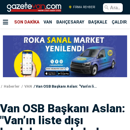
FİRMA REHBERİ
SON DAKİKA
VAN
BAHÇESARAY
BAŞKALE
ÇALDIRA
Haberler
VAN
Van OSB Başkanı Aslan: "Van’ın liste dışı bırakılmasını kabul etmiyoruz"
Van OSB Başkanı Aslan:
"Van’ın liste dışı