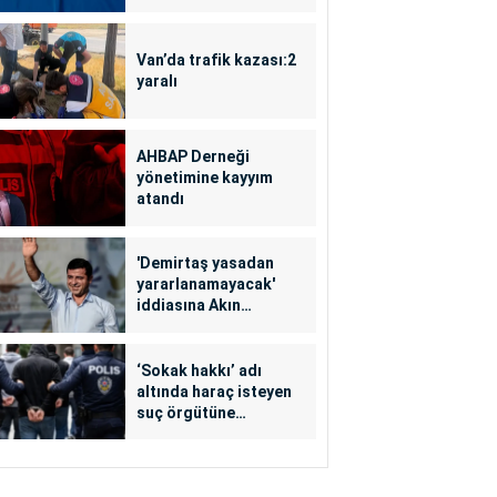
Van’da trafik kazası:2
yaralı
AHBAP Derneği
yönetimine kayyım
atandı
'Demirtaş yasadan
yararlanamayacak'
iddiasına Akın
Gürlek'ten yalanlama
‘Sokak hakkı’ adı
altında haraç isteyen
suç örgütüne
operasyon: 24
tutuklama