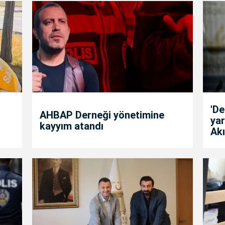
'D
AHBAP Derneği yönetimine
yar
kayyım atandı
Akı