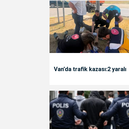
Van’da trafik kazası:2 yaralı