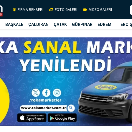
FİRMA REHBERİ
FOTO GALERİ
VİDEO GALERİ
Y
BAŞKALE
ÇALDIRAN
ÇATAK
GÜRPINAR
EDREMİT
ERCİ