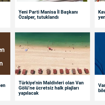
Yeni Parti Manisa İl Başkanı
Kav
Özalper, tutuklandı
yen
Türkiye’nin Maldivleri olan Van
den
Van
Gölü’ne ücretsiz halk plajları
bil
yapılacak