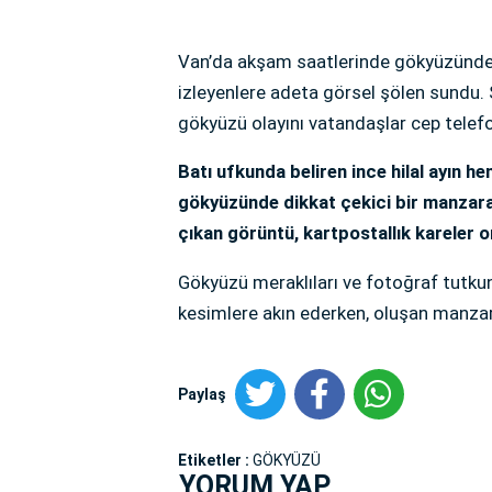
Van’da akşam saatlerinde gökyüzünde o
izleyenlere adeta görsel şölen sundu. Ş
gökyüzü olayını vatandaşlar cep telefo
Batı ufkunda beliren ince hilal ayın h
gökyüzünde dikkat çekici bir manzara 
çıkan görüntü, kartpostallık kareler o
Gökyüzü meraklıları ve fotoğraf tutku
kesimlere akın ederken, oluşan manza
Paylaş
Etiketler :
GÖKYÜZÜ
YORUM YAP