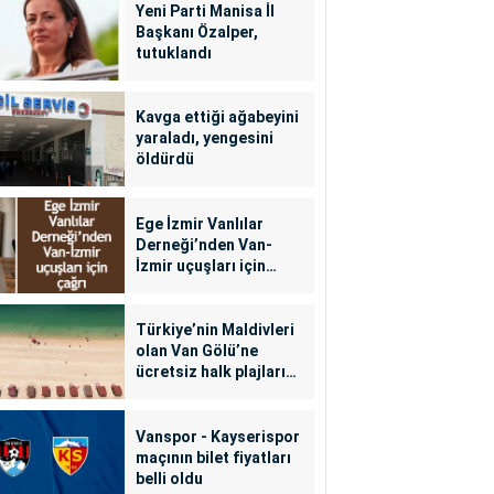
Yeni Parti Manisa İl
Başkanı Özalper,
tutuklandı
Kavga ettiği ağabeyini
yaraladı, yengesini
öldürdü
Ege İzmir Vanlılar
Derneği’nden Van-
İzmir uçuşları için
çağrı
Türkiye’nin Maldivleri
olan Van Gölü’ne
ücretsiz halk plajları
yapılacak
Vanspor - Kayserispor
maçının bilet fiyatları
belli oldu