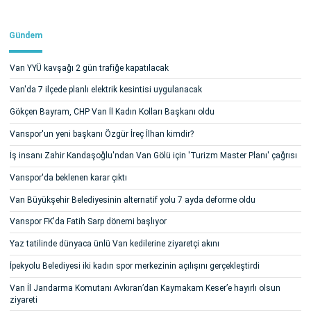
Gündem
Van YYÜ kavşağı 2 gün trafiğe kapatılacak
Van'da 7 ilçede planlı elektrik kesintisi uygulanacak
Gökçen Bayram, CHP Van İl Kadın Kolları Başkanı oldu
Vanspor'un yeni başkanı Özgür İreç İlhan kimdir?
İş insanı Zahir Kandaşoğlu'ndan Van Gölü için 'Turizm Master Planı' çağrısı
Vanspor'da beklenen karar çıktı
Van Büyükşehir Belediyesinin alternatif yolu 7 ayda deforme oldu
Vanspor FK'da Fatih Sarp dönemi başlıyor
Yaz tatilinde dünyaca ünlü Van kedilerine ziyaretçi akını
İpekyolu Belediyesi iki kadın spor merkezinin açılışını gerçekleştirdi
Van İl Jandarma Komutanı Avkıran’dan Kaymakam Keser’e hayırlı olsun
ziyareti