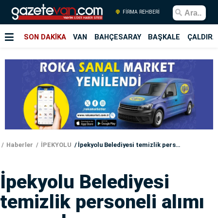
FİRMA REHBERİ
SON DAKİKA
VAN
BAHÇESARAY
BAŞKALE
ÇALDIRA
Haberler
İPEKYOLU
İpekyolu Belediyesi temizlik personeli alımı yapacak
İpekyolu Belediyesi
temizlik personeli alımı