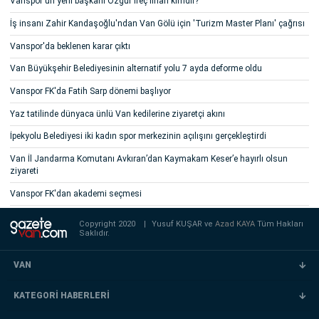
Vanspor'un yeni başkanı Özgür İreç İlhan kimdir?
İş insanı Zahir Kandaşoğlu'ndan Van Gölü için 'Turizm Master Planı' çağrısı
Vanspor'da beklenen karar çıktı
Van Büyükşehir Belediyesinin alternatif yolu 7 ayda deforme oldu
Vanspor FK'da Fatih Sarp dönemi başlıyor
Yaz tatilinde dünyaca ünlü Van kedilerine ziyaretçi akını
İpekyolu Belediyesi iki kadın spor merkezinin açılışını gerçekleştirdi
Van İl Jandarma Komutanı Avkıran’dan Kaymakam Keser’e hayırlı olsun
ziyareti
Vanspor FK'dan akademi seçmesi
Copyright 2020
|
Yusuf KUŞAR ve
Azad KAYA
Tüm Hakları
Saklıdır.
VAN
KATEGORİ HABERLERİ