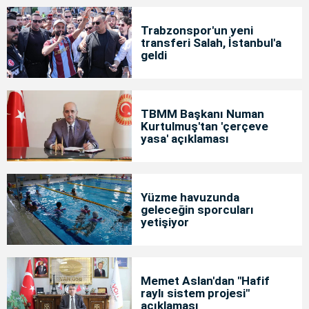
Trabzonspor'un yeni
transferi Salah, İstanbul'a
geldi
TBMM Başkanı Numan
Kurtulmuş'tan 'çerçeve
yasa' açıklaması
Yüzme havuzunda
geleceğin sporcuları
yetişiyor
Memet Aslan'dan "Hafif
raylı sistem projesi"
açıklaması