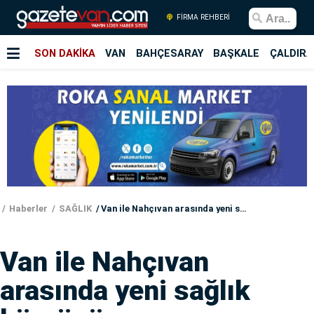
FİRMA REHBERİ
SON DAKİKA
VAN
BAHÇESARAY
BAŞKALE
ÇALDIRA
Haberler
SAĞLIK
Van ile Nahçıvan arasında yeni sağlık köprüsü
Van ile Nahçıvan
arasında yeni sağlık