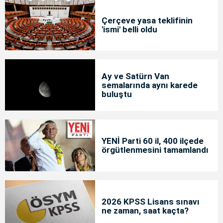
Çerçeve yasa teklifinin
'ismi' belli oldu
Ay ve Satürn Van
semalarında aynı karede
buluştu
YENİ Parti 60 il, 400 ilçede
örgütlenmesini tamamlandı
2026 KPSS Lisans sınavı
ne zaman, saat kaçta?