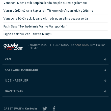
Vanspor FK'den Fatih Sarp hakkında disiplin süreci açıklaması
Van'ın dördüncü sınır kapısı için Türkmenoğlu'ndan kritik görüşme
Vanspor'a büyük şok! Lisans çıkmadı, puan silme cezası yolda
Fatih Sarp: "Tek hedefimiz Van ve Vanspor'dur"
Sigorta sektörü Van TSO'da buluştu
Copyright 2020
|
Yusuf KUŞAR ve
Azad KAYA
Tüm Hakları
Saklıdır.
VAN
KATEGORİ HABERLERİ
İLÇE HABERLERİ
GAZETEVAN
GAZETEVAN'nı Keşfedin