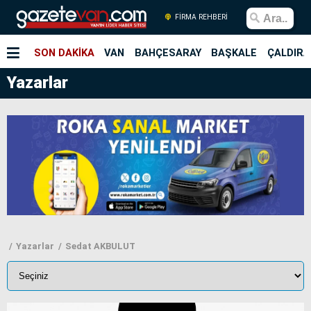
FİRMA REHBERİ
SON DAKİKA
VAN
BAHÇESARAY
BAŞKALE
ÇALDIRA
Yazarlar
Yazarlar
Sedat AKBULUT