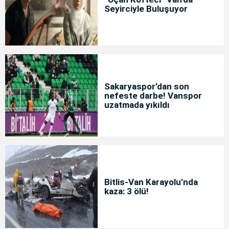
Seyirciyle Buluşuyor
Sakaryaspor’dan son
nefeste darbe! Vanspor
uzatmada yıkıldı
Bitlis-Van Karayolu’nda
kaza: 3 ölü!