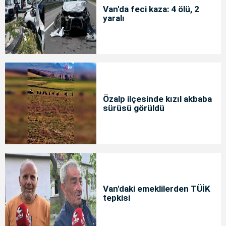
Van'da feci kaza: 4 ölü, 2
yaralı
Özalp ilçesinde kızıl akbaba
sürüsü görüldü
Van'daki emeklilerden TÜİK
tepkisi