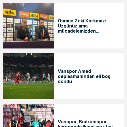
Osman Zeki Korkmaz:
Üzgünüz ama
mücadelemizden
memnunuz
Vanspor Amed
deplasmanından eli boş
döndü
Vanspor, Bodrumspor
karşısında ikinci yarı fişi