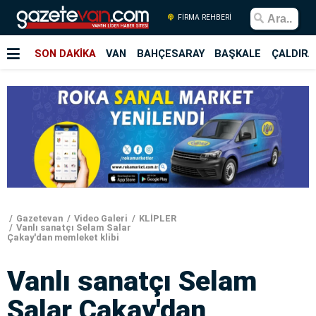
FİRMA REHBERİ
SON DAKİKA
VAN
BAHÇESARAY
BAŞKALE
ÇALDIRA
Gazetevan
Video Galeri
KLİPLER
Vanlı sanatçı Selam Salar
Çakay'dan memleket klibi
Vanlı sanatçı Selam
Salar Çakay'dan