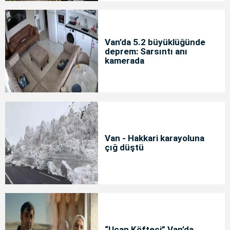
Van’da 5.2 büyüklüğünde
deprem: Sarsıntı anı
kamerada
Van - Hakkari karayoluna
çığ düştü
“Uçan Köfteci” Van’da