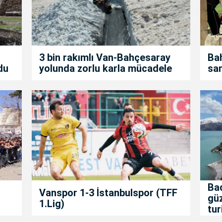
3 bin rakımlı Van-Bahçesaray
Bah
du
yolunda zorlu karla mücadele
san
Bad
Vanspor 1-3 İstanbulspor (TFF
gü
1.Lig)
tur