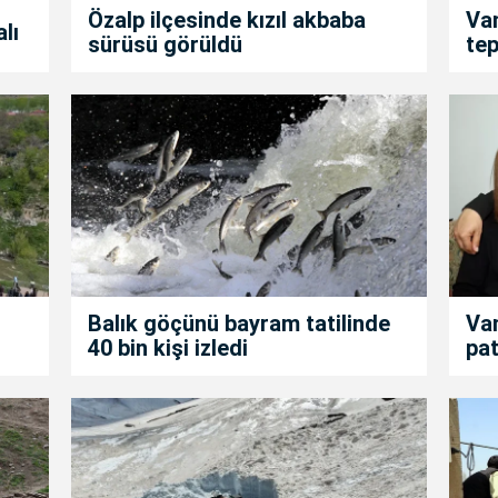
Özalp ilçesinde kızıl akbaba
Van
alı
sürüsü görüldü
tep
Balık göçünü bayram tatilinde
Van
40 bin kişi izledi
pat