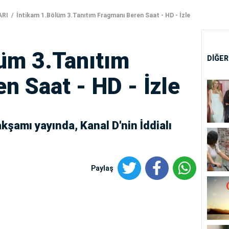
ARI
İntikam 1.Bölüm 3.Tanıtım Fragmanı Beren Saat - HD - İzle
üm 3.Tanıtım
DİĞER
n Saat - HD - İzle
şamı yayında, Kanal D'nin İddialı
Paylaş