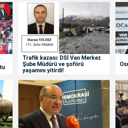
Trafik kazası: DSİ Van Merkez
Şube Müdürü ve şoförü
Os
tu
yaşamını yitirdi!