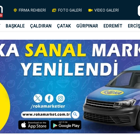
FİRMA REHBERİ
FOTO GALERİ
VİDEO GALERİ
Y
BAŞKALE
ÇALDIRAN
ÇATAK
GÜRPINAR
EDREMİT
ERCİ