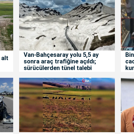
Van-Bahçesaray yolu 5,5 ay
Bin
 alt
sonra araç trafiğine açıldı;
ca
sürücülerden tünel talebi
kur