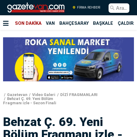
FİRMA REHBERİ
SON DAKİKA
VAN
BAHÇESARAY
BAŞKALE
ÇALDIRA
Gazetevan
Video Galeri
DİZİ FRAGMANLARI
Behzat Ç. 69. Yeni Bölüm
Fragmanı izle - Sezon Finali
Behzat Ç. 69. Yeni
Bölüm Fragmanı izle -