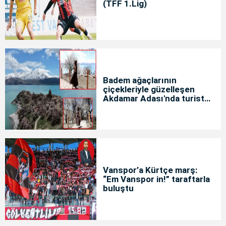
(TFF 1.Lig)
Badem ağaçlarının
çiçekleriyle güzelleşen
Akdamar Adası'nda turist
yoğunluğu
Vanspor’a Kürtçe marş:
“Em Vanspor in!” taraftarla
buluştu