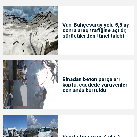
Van-Bahçesaray yolu 5,5 ay
sonra araç trafiğine açıldı;
sürücülerden tünel talebi
Binadan beton parçaları
koptu, caddede yürüyenler
son anda kurtuldu
Van'da feci kaza: 4 ölü, 2