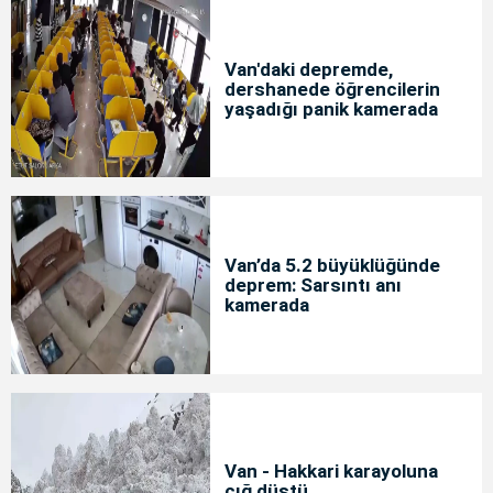
Van'daki depremde,
dershanede öğrencilerin
yaşadığı panik kamerada
Van’da 5.2 büyüklüğünde
deprem: Sarsıntı anı
kamerada
Van - Hakkari karayoluna
çığ düştü