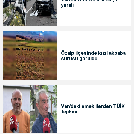
yaralı
Özalp ilçesinde kızıl akbaba
sürüsü görüldü
Van'daki emeklilerden TÜİK
tepkisi