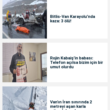
Bitlis-Van Karayolu’nda
kaza: 3 ölü!
Rojin Kabaiş’in babası:
Telefon açılsa bizim için bir
umut olurdu
Van'ın İran sınırında 2
metreyi aşan karla