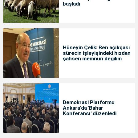
başladı
Hüseyin Çelik: Ben açıkçası
sürecin işleyişindeki hızdan
şahsen memnun değilim
Demokrasi Platformu
Ankara’da 'Bahar
Konferansı' düzenledi