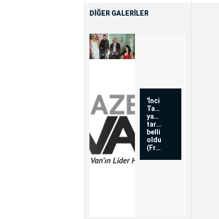
DİĞER GALERİLER
'İnci
Taneleri'nin
yayın
tarihi
belli
oldu
(Fragma...