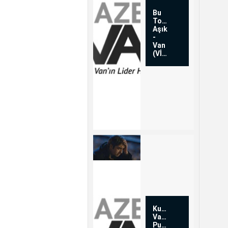
Bu
Topraklara
Aşık
-
Van
(VİDEO)
Kurtlar
Vadisi
Pusu