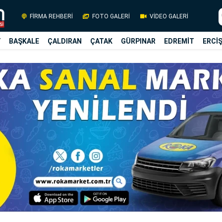
FİRMA REHBERİ
FOTO GALERİ
VİDEO GALERİ
Y
BAŞKALE
ÇALDIRAN
ÇATAK
GÜRPINAR
EDREMİT
ERCİ