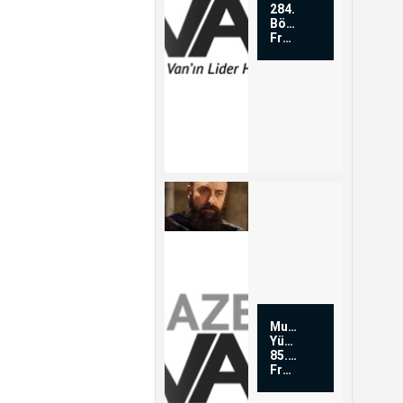
284.
Bölüm
Fragmanı
Muhteşem
Yüzyıl
85.Bölüm
Fragmanı