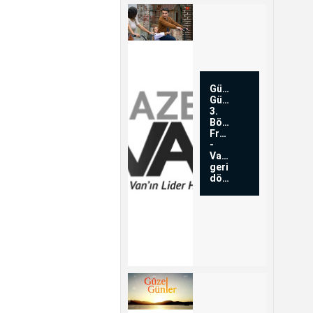
Güzel
Günler
3.
Bölüm
Fragmanı
-
Van'a
geri
dönüyo...