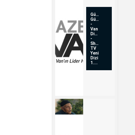
Güzel
Günler
-
Van
Dizisi
-
Show
TV
Yeni
Dizi
1....