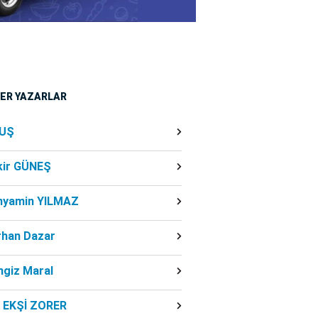
ĞER YAZARLAR
UŞ
kir GÜNEŞ
nyamin YILMAZ
rhan Dazar
ngiz Maral
f EKŞİ ZORER