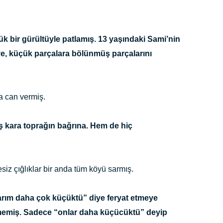
k bir gürültüyle patlamış. 13 yaşındaki Sami’nin
e, küçük parçalara bölünmüş parçalarını
a can vermiş.
üş kara toprağın bağrına. Hem de hiç
z çığlıklar bir anda tüm köyü sarmış.
arım daha çok küçüktü” diye feryat etmeye
memiş. Sadece “onlar daha küçücüktü” deyip