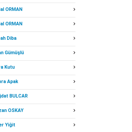
dal ORMAN
dal ORMAN
ah Diba
fan Gümüşlü
ra Kutu
bra Apak
jdat BULCAR
zan OSKAY
r Yiğit