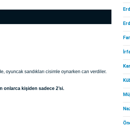
Er
Er
Far
İr
Ka
, oyuncak sandıkları cisimle oynarken can verdiler.
Kü
n onlarca kişiden sadece 2’si.
Mü
Na
Öne