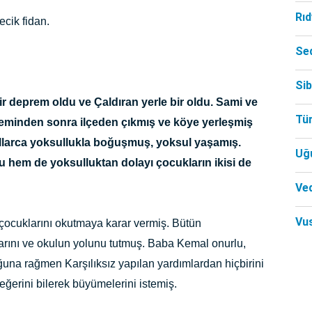
Rı
cecik fidan.
Se
Si
bir deprem oldu ve Çaldıran yerle bir oldu. Sami ve
Tü
preminden sonra ilçeden çıkmış ve köye yerleşmiş
 yıllarca yoksullukla boğuşmuş, yoksul yaşamış.
Uğ
hem de yoksulluktan dolayı çocukların ikisi de
Ved
Vu
ocuklarını okutmaya karar vermiş. Bütün
arını ve okulun yolunu tutmuş. Baba Kemal onurlu,
ğuna rağmen Karşılıksız yapılan yardımlardan hiçbirini
ğerini bilerek büyümelerini istemiş.