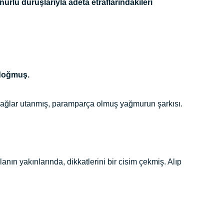
urlu duruşlarıyla adeta etraflarındakileri
 doğmuş.
 Dağlar utanmış, paramparça olmuş yağmurun şarkısı.
şlanın yakınlarında, dikkatlerini bir cisim çekmiş. Alıp