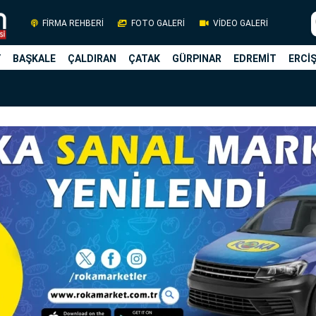
FİRMA REHBERİ
FOTO GALERİ
VİDEO GALERİ
Y
BAŞKALE
ÇALDIRAN
ÇATAK
GÜRPINAR
EDREMİT
ERCİ