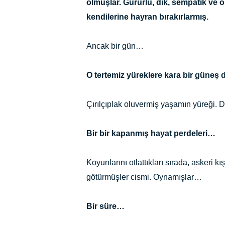
olmuşlar. Gururlu, dik, sempatik ve on
kendilerine hayran bırakırlarmış.
Ancak bir gün…
O tertemiz yüreklere kara bir güneş
Çırılçıplak oluvermiş yaşamın yüreği.
Bir bir kapanmış hayat perdeleri…
Koyunlarını otlattıkları sırada, askeri kı
götürmüşler cismi. Oynamışlar…
Bir süre…