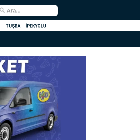
Ş
TUŞBA
İPEKYOLU