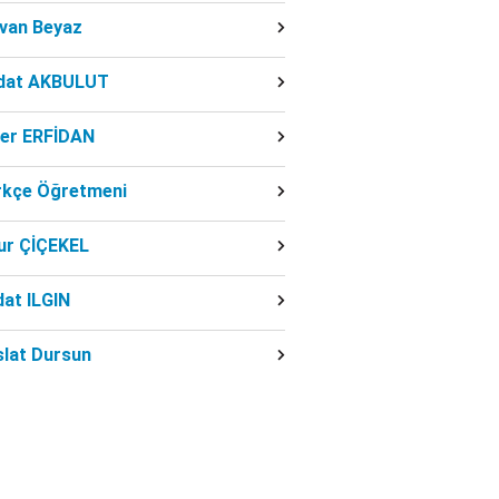
dvan Beyaz
dat AKBULUT
ber ERFİDAN
rkçe Öğretmeni
ur ÇİÇEKEL
at ILGIN
slat Dursun