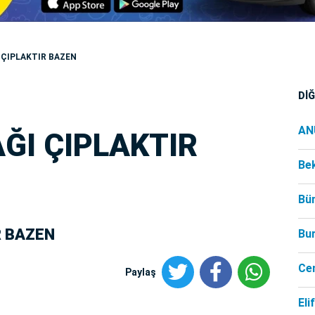
 ÇIPLAKTIR BAZEN
Dİ
AN
ĞI ÇIPLAKTIR
Be
Bü
R BAZEN
Bu
Ce
Paylaş
Eli