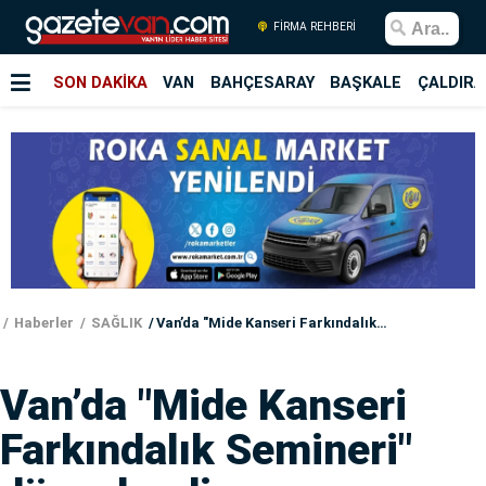
FİRMA REHBERİ
SON DAKİKA
VAN
BAHÇESARAY
BAŞKALE
ÇALDIRA
Haberler
SAĞLIK
Van’da "Mide Kanseri Farkındalık Semineri" düzenlendi
Van’da "Mide Kanseri
Farkındalık Semineri"