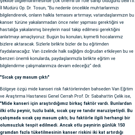
şekilde bilgilendirilmesinde çok önemli bir role sahip olduğunu belirtti.
İl Müdürü Op. Dr. Tosun, "Bu nedenle öncelikle muhtarlarımızı
bilgilendirerek, onların halkla temasını artırmayı; vatandaşlarımızın bu
kanser türüne yakalanmadan önce neler yapması gerektiğini ve
hastalığa yakalanmış bireylerin nasıl takip edilmesi gerektiğini
anlatmayı amaçlıyoruz. Bugün bu konuları, kıymetli hocalarımız
bizlere aktaracak. Sizlerle birlikte bizler de bu eğitimden
faydalanacağız. Van özelinde halk sağlığını doğrudan etkileyen bu ve
benzeri önemli konularda, paydaşlarımızla birlikte eğitim ve
bilgilendirme çalışmalarımıza devam edeceğiz" dedi.
"Sıcak çay masum çıktı"
Bölgeye özgü mide kanseri risk faktörlerinden bahseden Van Eğitim
ve Araştırma Hastanesi Genel Cerrah Prof. Dr. Sabahattin Çelik ise,
"Mide kanseri için araştırdığımız birkaç faktör vardı. Bunlardan
ilki otlu peynir, tuzlu balık, sıcak çay ve tandır maruziyetiydi. Bu
çalışmada sıcak çay masum çıktı; bu faktörle ilgili herhangi bir
olumsuzluk tespit edilmedi. Ancak otlu peynirin günlük 150
gramdan fazla tüketilmesinin kanser riskini iki kat artırdığı