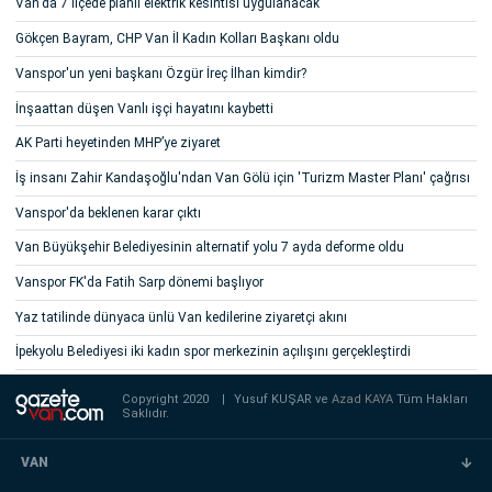
Van'da 7 ilçede planlı elektrik kesintisi uygulanacak
Gökçen Bayram, CHP Van İl Kadın Kolları Başkanı oldu
Vanspor'un yeni başkanı Özgür İreç İlhan kimdir?
İnşaattan düşen Vanlı işçi hayatını kaybetti
AK Parti heyetinden MHP’ye ziyaret
İş insanı Zahir Kandaşoğlu'ndan Van Gölü için 'Turizm Master Planı' çağrısı
Vanspor'da beklenen karar çıktı
Van Büyükşehir Belediyesinin alternatif yolu 7 ayda deforme oldu
Vanspor FK'da Fatih Sarp dönemi başlıyor
Yaz tatilinde dünyaca ünlü Van kedilerine ziyaretçi akını
İpekyolu Belediyesi iki kadın spor merkezinin açılışını gerçekleştirdi
Copyright 2020
|
Yusuf KUŞAR ve
Azad KAYA
Tüm Hakları
Saklıdır.
VAN