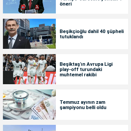
öneri
Beşikçioğlu dahil 40 şüpheli
tutuklandı
Beşiktaş'ın Avrupa Ligi
play-off turundaki
muhtemel rakibi
Temmuz ayının zam
şampiyonu belli oldu