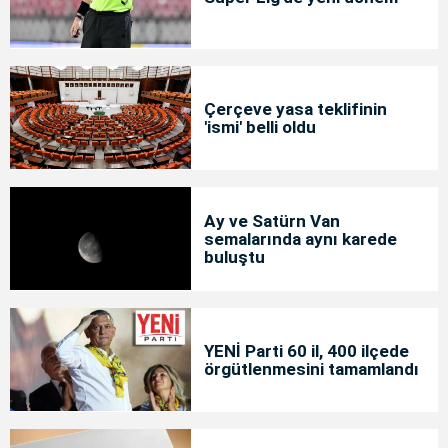
Çerçeve yasa teklifinin
'ismi' belli oldu
Ay ve Satürn Van
semalarında aynı karede
buluştu
YENİ Parti 60 il, 400 ilçede
örgütlenmesini tamamlandı