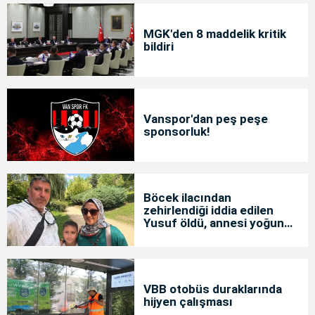
MGK'den 8 maddelik kritik
bildiri
Vanspor'dan peş peşe
sponsorluk!
Böcek ilacından
zehirlendiği iddia edilen
Yusuf öldü, annesi yoğun
bakımda
VBB otobüs duraklarında
hijyen çalışması