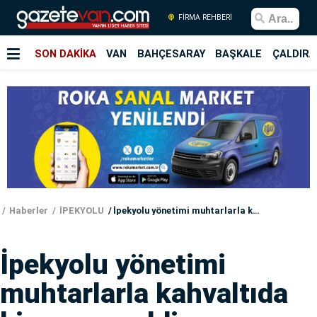
FİRMA REHBERİ
SON DAKİKA
VAN
BAHÇESARAY
BAŞKALE
ÇALDIRA
Haberler
İPEKYOLU
İpekyolu yönetimi muhtarlarla kahvaltıda bir araya geldi
İpekyolu yönetimi
muhtarlarla kahvaltıda