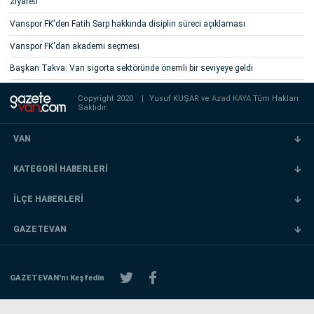
ziyareti
Vanspor FK'den Fatih Sarp hakkında disiplin süreci açıklaması
Vanspor FK'dan akademi seçmesi
Başkan Takva: Van sigorta sektöründe önemli bir seviyeye geldi
Copyright 2020
|
Yusuf KUŞAR ve
Azad KAYA
Tüm Hakları
Saklıdır.
VAN
KATEGORİ HABERLERİ
İLÇE HABERLERİ
GAZETEVAN
GAZETEVAN'nı Keşfedin