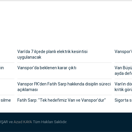
Van'da 7 ilçede planlı elektrik kesintisi
Vanspor'u
uygulanacak
çin
Vanspor'da beklenen karar çıktı
Van Büyük
ayda def
Vanspor FK'den Fatih Sarp hakkında disiplin süreci
Van'ın dö
açıklaması
kritik g
 silme
Fatih Sarp: "Tek hedefimiz Van ve Vanspor'dur"
Sigorta 
UŞAR ve
Azad KAYA
Tüm Hakları Saklıdır.