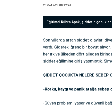
2025-12-28 00:12:41
Eğitimci Kübra Apak, şiddetin çocuklar ü
Son yıllarda artan şiddet olayları d
vardı. Giderek iğrenç bir boyut alıyor
her ırk ve ülkeden dört aileden birin
şiddet eğilimine giriş yapmıştık. Şimdi
ŞİDDET ÇOCUKTA NELERE SEBEP 
-Korku, kaygı ve panik atağa sebep o
-Güven problemi yaşar ve güvenli ba