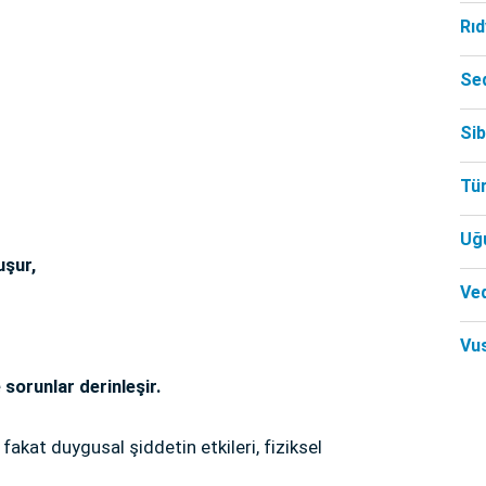
Rı
Se
Si
Tü
Uğ
uşur,
Ved
Vu
sorunlar derinleşir.
fakat duygusal şiddetin etkileri, fiziksel
.