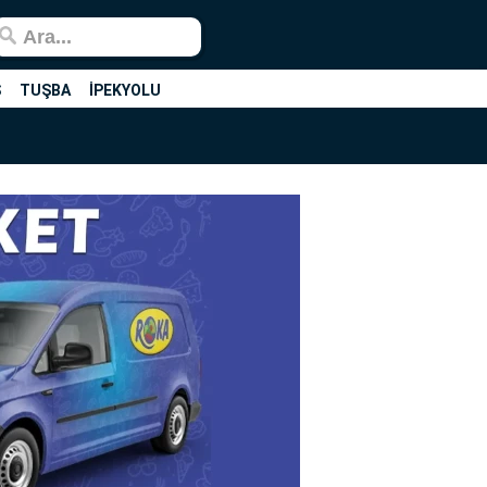
Ş
TUŞBA
İPEKYOLU