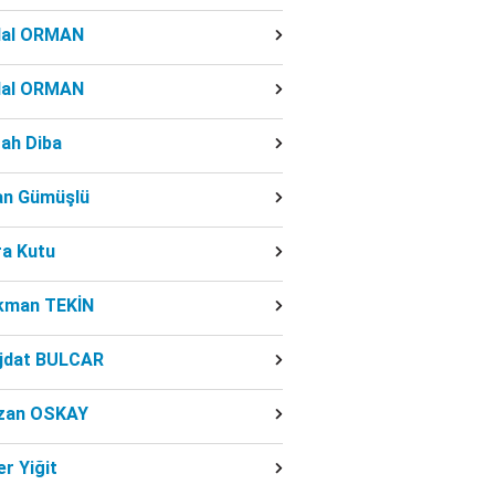
dal ORMAN
dal ORMAN
ah Diba
fan Gümüşlü
ra Kutu
kman TEKİN
jdat BULCAR
zan OSKAY
r Yiğit