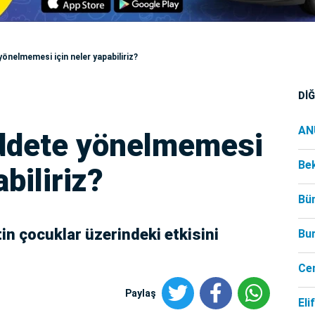
önelmemesi için neler yapabiliriz?
Dİ
AN
iddete yönelmemesi
Be
biliriz?
Bü
in çocuklar üzerindeki etkisini
Bu
Ce
Paylaş
Eli