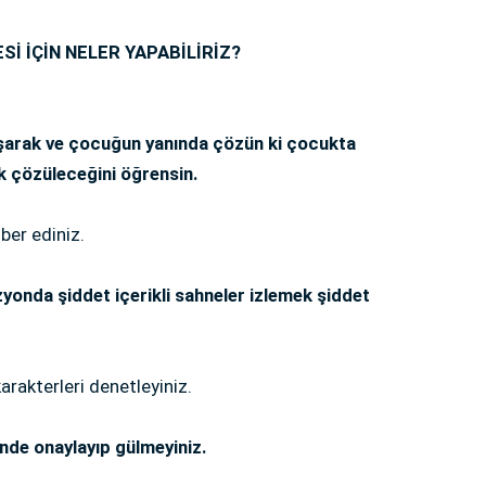
İ İÇİN NELER YAPABİLİRİZ?
uşarak ve çocuğun yanında çözün ki çocukta
k çözüleceğini öğrensin.
ber ediniz.
zyonda şiddet içerikli sahneler izlemek şiddet
arakterleri denetleyiniz.
ğinde onaylayıp gülmeyiniz.