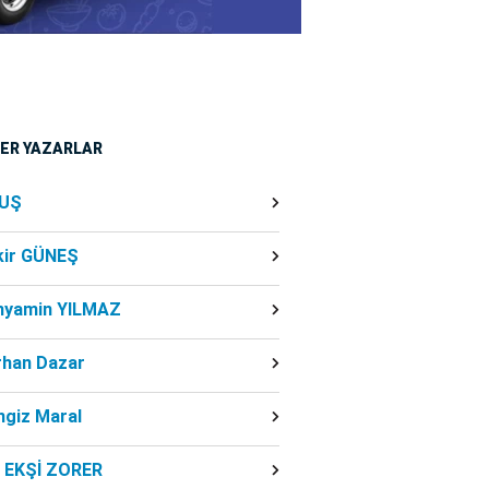
ĞER YAZARLAR
UŞ
kir GÜNEŞ
nyamin YILMAZ
rhan Dazar
ngiz Maral
f EKŞİ ZORER