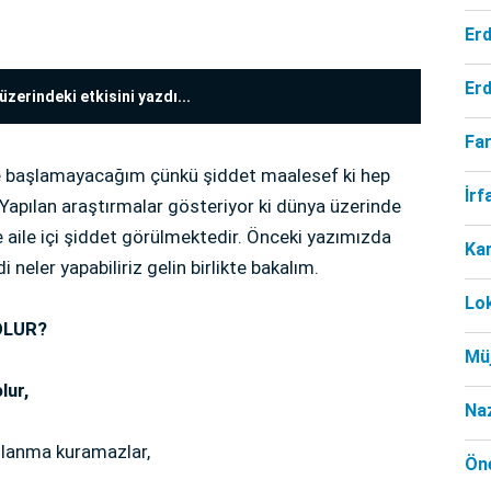
Er
Er
zerindeki etkisini yazdı...
Far
iye başlamayacağım çünkü şiddet maalesef ki hep
İr
. Yapılan araştırmalar gösteriyor ki dünya üzerinde
de aile içi şiddet görülmektedir. Önceki yazımızda
Ka
 neler yapabiliriz gelin birlikte bakalım.
Lo
OLUR?
Mü
lur,
Na
ğlanma kuramazlar,
Öne