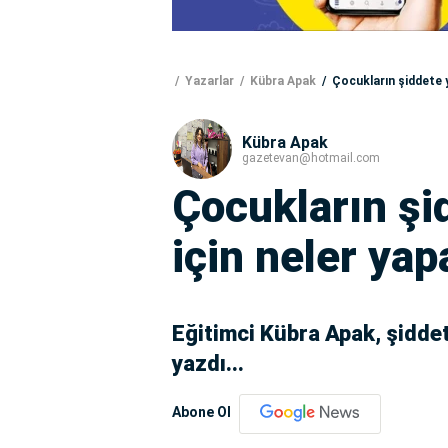
Yazarlar
Kübra Apak
Çocukların şiddete y
Kübra Apak
gazetevan@hotmail.com
Çocukların ş
için neler yapa
Eğitimci Kübra Apak, şiddet
yazdı...
Abone Ol