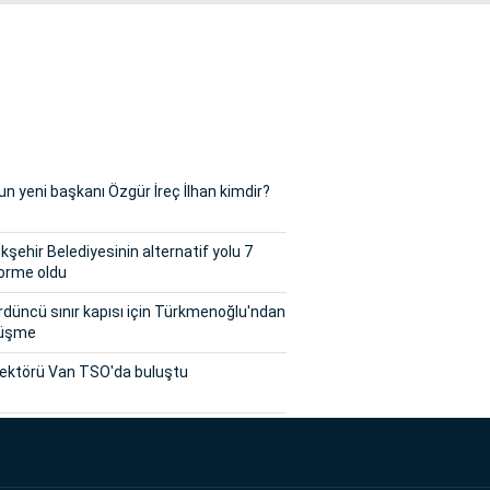
n yeni başkanı Özgür İreç İlhan kimdir?
şehir Belediyesinin alternatif yolu 7
orme oldu
rdüncü sınır kapısı için Türkmenoğlu'ndan
örüşme
sektörü Van TSO'da buluştu