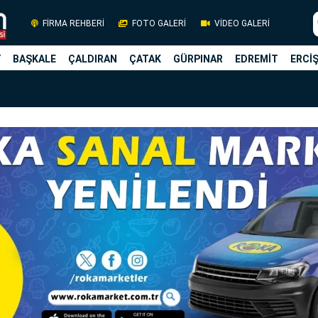
FİRMA REHBERİ
FOTO GALERİ
VİDEO GALERİ
Y
BAŞKALE
ÇALDIRAN
ÇATAK
GÜRPINAR
EDREMİT
ERCİ