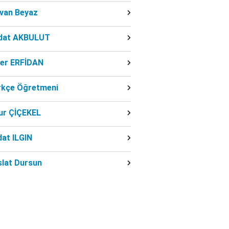
dvan Beyaz
dat AKBULUT
ber ERFİDAN
rkçe Öğretmeni
ur ÇİÇEKEL
at ILGIN
slat Dursun