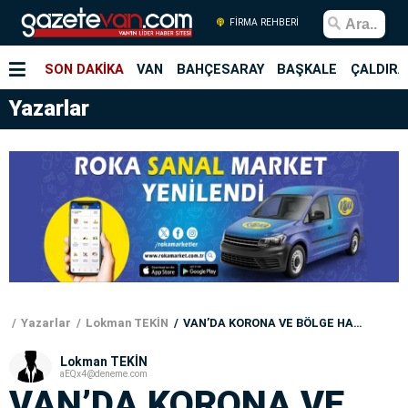
FİRMA REHBERİ
SON DAKİKA
VAN
BAHÇESARAY
BAŞKALE
ÇALDIRA
Yazarlar
Yazarlar
Lokman TEKİN
VAN’DA KORONA VE BÖLGE HASTANESİ GÜNLÜĞÜ
Lokman TEKİN
aEQx4@deneme.com
VAN’DA KORONA VE