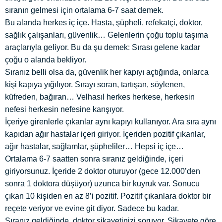
sıranın gelmesi için ortalama 6-7 saat demek.
Bu alanda herkes iç içe. Hasta, şüpheli, refekatçi, doktor,
sağlık çalışanları, güvenlik… Gelenlerin çoğu toplu taşıma
araçlarıyla geliyor. Bu da şu demek: Sırası gelene kadar
çoğu o alanda bekliyor.
Sıranız belli olsa da, güvenlik her kapıyı açtığında, onlarca
kişi kapıya yığılıyor. Sırayı soran, tartışan, söylenen,
küfreden, bağıran… Velhasıl herkes herkese, herkesin
nefesi herkesin nefesine karışıyor.
İçeriye girenlerle çıkanlar aynı kapıyı kullanıyor. Ara sıra aynı
kapıdan ağır hastalar içeri giriyor. İçeriden pozitif çıkanlar,
ağır hastalar, sağlamlar, şüpheliler… Hepsi iç içe…
Ortalama 6-7 saatten sonra sıranız geldiğinde, içeri
giriyorsunuz. İçeride 2 doktor oturuyor (gece 12.000’den
sonra 1 doktora düşüyor) uzunca bir kuyruk var. Sonucu
çıkan 10 kişiden en az 8’i pozitif. Pozitif çıkanlara doktor bir
reçete veriyor ve evine git diyor. Sadece bu kadar.
Sıranız geldiğinde, doktor şikayetinizi soruyor. Şikayete göre