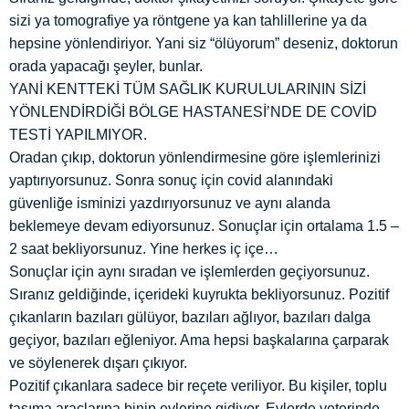
sizi ya tomografiye ya röntgene ya kan tahlillerine ya da
hepsine yönlendiriyor. Yani siz “ölüyorum” deseniz, doktorun
orada yapacağı şeyler, bunlar.
YANİ KENTTEKİ TÜM SAĞLIK KURULULARININ SİZİ
YÖNLENDİRDİĞİ BÖLGE HASTANESİ’NDE DE COVİD
TESTİ YAPILMIYOR.
Oradan çıkıp, doktorun yönlendirmesine göre işlemlerinizi
yaptırıyorsunuz. Sonra sonuç için covid alanındaki
güvenliğe isminizi yazdırıyorsunuz ve aynı alanda
beklemeye devam ediyorsunuz. Sonuçlar için ortalama 1.5 –
2 saat bekliyorsunuz. Yine herkes iç içe…
Sonuçlar için aynı sıradan ve işlemlerden geçiyorsunuz.
Sıranız geldiğinde, içerideki kuyrukta bekliyorsunuz. Pozitif
çıkanların bazıları gülüyor, bazıları ağlıyor, bazıları dalga
geçiyor, bazıları eğleniyor. Ama hepsi başkalarına çarparak
ve söylenerek dışarı çıkıyor.
Pozitif çıkanlara sadece bir reçete veriliyor. Bu kişiler, toplu
taşıma araçlarına binip evlerine gidiyor. Evlerde yeterinde