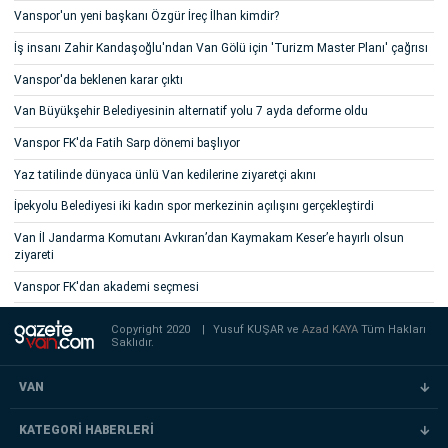
Vanspor'un yeni başkanı Özgür İreç İlhan kimdir?
İş insanı Zahir Kandaşoğlu'ndan Van Gölü için 'Turizm Master Planı' çağrısı
Vanspor'da beklenen karar çıktı
Van Büyükşehir Belediyesinin alternatif yolu 7 ayda deforme oldu
Vanspor FK'da Fatih Sarp dönemi başlıyor
Yaz tatilinde dünyaca ünlü Van kedilerine ziyaretçi akını
İpekyolu Belediyesi iki kadın spor merkezinin açılışını gerçekleştirdi
Van İl Jandarma Komutanı Avkıran’dan Kaymakam Keser’e hayırlı olsun
ziyareti
Vanspor FK'dan akademi seçmesi
Copyright 2020
|
Yusuf KUŞAR ve
Azad KAYA
Tüm Hakları
Saklıdır.
VAN
KATEGORİ HABERLERİ