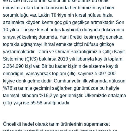
ve Dicle havzalarının sahibi bir ülke olarak bu ortak
mirasımız olan tarım konusunda her birimizin ayrı birer
sorumluluğu var. Lakin Türkiye’nin kırsal nüfusu hızla
azalmakta köyden kente göç gün geçtikçe artmaktadır. Son
10 yılda Türkiye kırsal nüfus kaybında dünyada dokuzuncu
sıraya yükselmiş durumda. Yani üretici kesim göç etmekte,
toprakla uğraşmayı ihmal etmekte çiftçi nüfusu gittikçe
yaşlanmaktadır. Tarım ve Orman Bakanlığımızın Çiftçi Kayıt
Sistemine (ÇKS) bakılırsa 2019 yılı itibarıyla kayıtlı toplam
2.264.090 kişi var. Bir bu kadar kişinin de sisteme kayıtlı
olmadığını varsayarsak toplam çiftçi sayımız 5.097.000
kişiye denk gelmektedir. Cumhuriyetin ilk yıllarında nüfusun
%76’sı tarımla geçimini sağlarken günümüzde bu haliyle
tarımsal istihdam %18,2’ye gerilemiştir. Ülkemizde ortalama
çiftçi yaşı ise 55-58 aralığındadır.
Öncelikli hedef olarak tarım ürünlerinin süpermarket