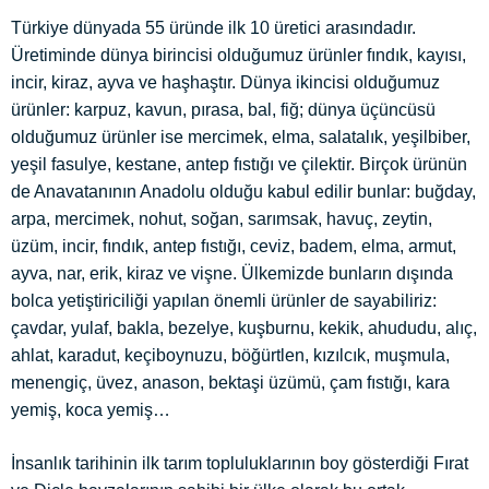
Türkiye dünyada 55 üründe ilk 10 üretici arasındadır.
Üretiminde dünya birincisi olduğumuz ürünler fındık, kayısı,
incir, kiraz, ayva ve haşhaştır. Dünya ikincisi olduğumuz
ürünler: karpuz, kavun, pırasa, bal, fiğ; dünya üçüncüsü
olduğumuz ürünler ise mercimek, elma, salatalık, yeşilbiber,
yeşil fasulye, kestane, antep fıstığı ve çilektir. Birçok ürünün
de Anavatanının Anadolu olduğu kabul edilir bunlar: buğday,
arpa, mercimek, nohut, soğan, sarımsak, havuç, zeytin,
üzüm, incir, fındık, antep fıstığı, ceviz, badem, elma, armut,
ayva, nar, erik, kiraz ve vişne. Ülkemizde bunların dışında
bolca yetiştiriciliği yapılan önemli ürünler de sayabiliriz:
çavdar, yulaf, bakla, bezelye, kuşburnu, kekik, ahududu, alıç,
ahlat, karadut, keçiboynuzu, böğürtlen, kızılcık, muşmula,
menengiç, üvez, anason, bektaşi üzümü, çam fıstığı, kara
yemiş, koca yemiş…
İnsanlık tarihinin ilk tarım topluluklarının boy gösterdiği Fırat