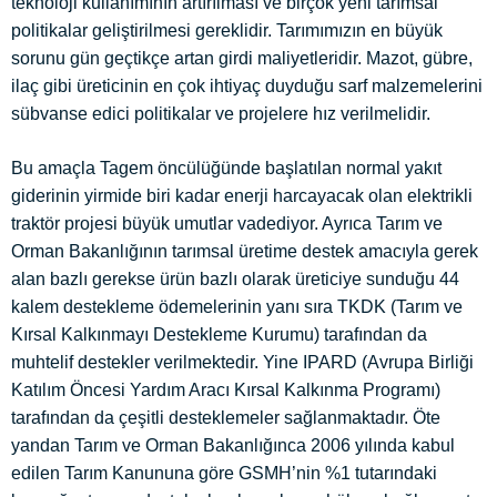
teknoloji kullanımının artırılması ve birçok yeni tarımsal
politikalar geliştirilmesi gereklidir. Tarımımızın en büyük
sorunu gün geçtikçe artan girdi maliyetleridir. Mazot, gübre,
ilaç gibi üreticinin en çok ihtiyaç duyduğu sarf malzemelerini
sübvanse edici politikalar ve projelere hız verilmelidir.
Bu amaçla Tagem öncülüğünde başlatılan normal yakıt
giderinin yirmide biri kadar enerji harcayacak olan elektrikli
traktör projesi büyük umutlar vadediyor. Ayrıca Tarım ve
Orman Bakanlığının tarımsal üretime destek amacıyla gerek
alan bazlı gerekse ürün bazlı olarak üreticiye sunduğu 44
kalem destekleme ödemelerinin yanı sıra TKDK (Tarım ve
Kırsal Kalkınmayı Destekleme Kurumu) tarafından da
muhtelif destekler verilmektedir. Yine IPARD (Avrupa Birliği
Katılım Öncesi Yardım Aracı Kırsal Kalkınma Programı)
tarafından da çeşitli desteklemeler sağlanmaktadır. Öte
yandan Tarım ve Orman Bakanlığınca 2006 yılında kabul
edilen Tarım Kanununa göre GSMH’nin %1 tutarındaki