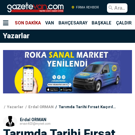
FİRMA REHBERİ
SON DAKİKA
VAN
BAHÇESARAY
BAŞKALE
ÇALDIRA
Yazarlar
Yazarlar
Erdal ORMAN
Tarımda Tarihi Fırsat Kaçırılmamalı
Erdal ORMAN
ervan403@mynet.com
Tarımda Tarihi Fırsat