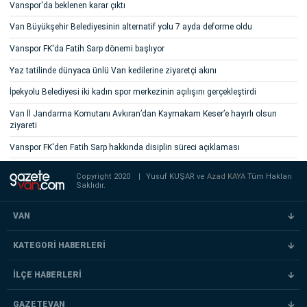
Vanspor'da beklenen karar çıktı
Van Büyükşehir Belediyesinin alternatif yolu 7 ayda deforme oldu
Vanspor FK'da Fatih Sarp dönemi başlıyor
Yaz tatilinde dünyaca ünlü Van kedilerine ziyaretçi akını
İpekyolu Belediyesi iki kadın spor merkezinin açılışını gerçekleştirdi
Van İl Jandarma Komutanı Avkıran’dan Kaymakam Keser’e hayırlı olsun
ziyareti
Vanspor FK'den Fatih Sarp hakkında disiplin süreci açıklaması
Copyright 2020
|
Yusuf KUŞAR ve
Azad KAYA
Tüm Hakları
Saklıdır.
VAN
KATEGORİ HABERLERİ
İLÇE HABERLERİ
GAZETEVAN