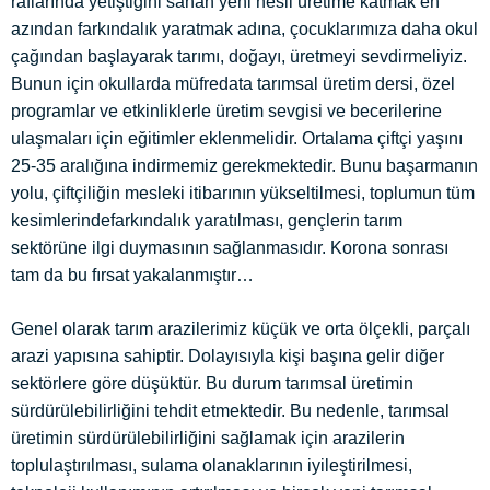
raflarında yetiştiğini sanan yeni nesli üretime katmak en
azından farkındalık yaratmak adına, çocuklarımıza daha okul
çağından başlayarak tarımı, doğayı, üretmeyi sevdirmeliyiz.
Bunun için okullarda müfredata tarımsal üretim dersi, özel
programlar ve etkinliklerle üretim sevgisi ve becerilerine
ulaşmaları için eğitimler eklenmelidir. Ortalama çiftçi yaşını
25-35 aralığına indirmemiz gerekmektedir. Bunu başarmanın
yolu, çiftçiliğin mesleki itibarının yükseltilmesi, toplumun tüm
kesimlerinde
farkındalık yaratılması, gençlerin tarım
sektörüne ilgi duymasının sağlanmasıdır. Korona sonrası
tam da bu fırsat yakalanmıştır…
Genel olarak tarım arazilerimiz küçük ve orta ölçekli, parçalı
arazi yapısına sahiptir. Dolayısıyla kişi başına gelir diğer
sektörlere göre düşüktür. Bu durum tarımsal üretimin
sürdürülebilirliğini tehdit etmektedir. Bu nedenle, tarımsal
üretimin sürdürülebilirliğini sağlamak için arazilerin
toplulaştırılması, sulama olanaklarının iyileştirilmesi,