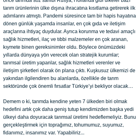
önce tarımda söz sahibi Rusya, Hollanda gibi ülkeler bazı
tarım ürünlerinin ülke dışına ihracatına kısıtlama getirerek ilk
adımlarını atmıştı. Pandemi süresince tam bir hapis hayatına
dönen günlük yaşamda insanlar, en çok gıda ve iletişim
araçlarına ihtiyaç duydular. Ayrıca korunma ve tedavi amaçlı
sağlık hizmetleri, ilaç ve tıbbi malzemeler en çok aranan,
kıymete binen gereksinimler oldu. Böylece önümüzdeki
yıllarda dünyaya yön verecek olan stratejik kurumlar;
tarımsal üretim yapanlar, sağlık hizmetleri verenler ve
iletişim şirketleri olarak ön plana çıktı. Kuşkusuz ülkemizi de
yakından ilgilendiren bu alanlarda, özellikle de tarım
sektöründe çok önemli fırsatlar Türkiye’yi bekliyor olacak…
Demem o ki, tarımda kendine yeten 7 ülkeden biri olmak
hedefini artık çok daha geniş tutup kendimizden başka yedi
ülkeyi daha doyuracak tarımsal üretimi hedeflemeliyiz. Bunu
gerçekleştirmek için toprağımız, tohumumuz, suyumuz,
fidanımız, insanımız var. Yapabiliriz...