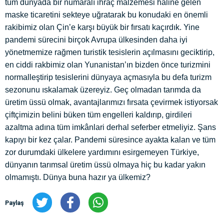
tüm dünyada bir numaralı ihraç malzemesi haline gelen
maske ticaretini sekteye uğratarak bu konudaki en önemli
rakibimiz olan Çin’e karşı büyük bir fırsatı kaçırdık. Yine
pandemi sürecini birçok Avrupa ülkesinden daha iyi
yönetmemize rağmen turistik tesislerin açılmasını geciktirip,
en ciddi rakbimiz olan Yunanistan’ın bizden önce turizmini
normalleştirip tesislerini dünyaya açmasıyla bu defa turizm
sezonunu ıskalamak üzereyiz. Geç olmadan tarımda da
üretim üssü olmak, avantajlarımızı fırsata çevirmek istiyorsak
çiftçimizin belini büken tüm engelleri kaldırıp, girdileri
azaltma adına tüm imkânlari derhal seferber etmeliyiz. Şans
kapıyı bir kez çalar. Pandemi süresince ayakta kalan ve tüm
zor durumdaki ülkelere yardımını esirgemeyen Türkiye,
dünyanın tarımsal üretim üssü olmaya hiç bu kadar yakın
olmamıştı. Dünya buna hazır ya ülkemiz?
Paylaş