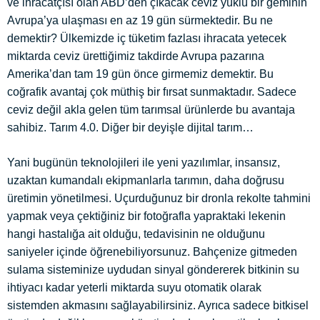
ve ihracatçısı olan ABD’den çıkacak ceviz yüklü bir geminin
Avrupa’ya ulaşması en az 19 gün sürmektedir. Bu ne
demektir? Ülkemizde iç tüketim fazlası ihracata yetecek
miktarda ceviz ürettiğimiz takdirde Avrupa pazarına
Amerika’dan tam 19 gün önce girmemiz demektir. Bu
coğrafik avantaj çok müthiş bir fırsat sunmaktadır. Sadece
ceviz değil akla gelen tüm tarımsal ürünlerde bu avantaja
sahibiz.
Tarım 4.0. Diğer bir deyişle dijital tarım…
Yani bugünün teknolojileri ile yeni yazılımlar, insansız,
uzaktan kumandalı ekipmanlarla tarımın, daha doğrusu
üretimin yönetilmesi. Uçurduğunuz bir dronla rekolte tahmini
yapmak veya çektiğiniz bir fotoğrafla yapraktaki lekenin
hangi hastalığa ait olduğu, tedavisinin ne olduğunu
saniyeler içinde öğrenebiliyorsunuz. Bahçenize gitmeden
sulama sisteminize uydudan sinyal göndererek bitkinin su
ihtiyacı kadar yeterli miktarda suyu otomatik olarak
sistemden akmasını sağlayabilirsiniz. Ayrıca sadece bitkisel