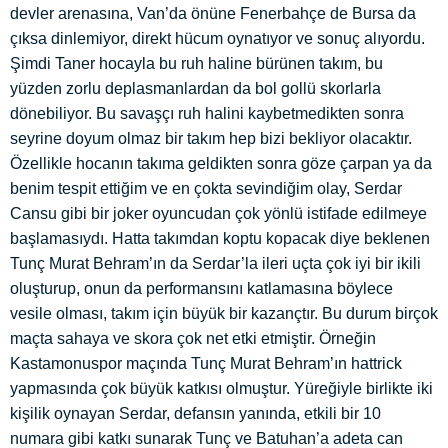
devler arenasına, Van’da önüne Fenerbahçe de Bursa da
çıksa dinlemiyor, direkt hücum oynatıyor ve sonuç alıyordu.
Şimdi Taner hocayla bu ruh haline bürünen takım, bu
yüzden zorlu deplasmanlardan da bol gollü skorlarla
dönebiliyor. Bu savaşçı ruh halini kaybetmedikten sonra
seyrine doyum olmaz bir takım hep bizi bekliyor olacaktır.
Özellikle hocanın takıma geldikten sonra göze çarpan ya da
benim tespit ettiğim ve en çokta sevindiğim olay, Serdar
Cansu gibi bir joker oyuncudan çok yönlü istifade edilmeye
başlamasıydı. Hatta takımdan koptu kopacak diye beklenen
Tunç Murat Behram’ın da Serdar’la ileri uçta çok iyi bir ikili
oluşturup, onun da performansını katlamasına böylece
vesile olması, takım için büyük bir kazançtır. Bu durum birçok
maçta sahaya ve skora çok net etki etmiştir. Örneğin
Kastamonuspor maçında Tunç Murat Behram’ın hattrick
yapmasında çok büyük katkısı olmuştur. Yüreğiyle birlikte iki
kişilik oynayan Serdar, defansın yanında, etkili bir 10
numara gibi katkı sunarak Tunç ve Batuhan’a adeta can