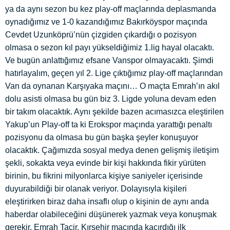
ya da aynı sezon bu kez play-off maçlarında deplasmanda
oynadığımız ve 1-0 kazandığımız Bakırköyspor maçında
Cevdet Uzunköprü’nün çizgiden çıkardığı o pozisyon
olmasa o sezon kıl payı yükseldiğimiz 1.lig hayal olacaktı.
Ve bugün anlattığımız efsane Vanspor olmayacaktı. Şimdi
hatırlayalım, geçen yıl 2. Lige çıktığımız play-off maçlarından
Van da oynanan Karşıyaka maçını… O maçta Emrah’ın akıl
dolu asisti olmasa bu gün biz 3. Ligde yoluna devam eden
bir takım olacaktık. Aynı şekilde bazen acımasızca eleştirilen
Yakup’un Play-off ta ki Erokspor maçında yarattığı penaltı
pozisyonu da olmasa bu gün başka şeyler konuşuyor
olacaktık. Çağımızda sosyal medya denen gelişmiş iletişim
şekli, sokakta veya evinde bir kişi hakkında fikir yürüten
birinin, bu fikrini milyonlarca kişiye saniyeler içerisinde
duyurabildiği bir olanak veriyor. Dolayısıyla kişileri
eleştirirken biraz daha insaflı olup o kişinin de aynı anda
haberdar olabileceğini düşünerek yazmak veya konuşmak
gerekir. Emrah Tacir, Kırşehir maçında kaçırdığı ilk