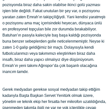
pozisyonda biraz daha sakin olabilse ikinci golü yazması
işten bile değildi. Fakat unutulan bir şey var, o pozisyonu
yaratan zaten Emrah’ın takipçiliğiydi. Yani kendisi yaratmıştı
o pozisyonu ama maç içerisindeki heyecan, dünyaca ünlü
en profesyonel topçuları bile zor durumda bırakabiliyor.
Batuhan’ın pasıyla kaleciyle baş başa kaldığı pozisyonda
buna benzer sebeplerden golle neticelenmemiştir. Neyse ki
zaten 1-0 galip geldiğimiz bir maçtı. Dolayısıyla kendi
futbolcularımızı veya takımımızı eleştirirken biraz daha
insaflı, biraz daha yapıcı olmalıyız diye düşünüyorum.
Emrah’ın yeni takımı Ağrıspor’da çok başarılı olacağına
inancım tamdır.
Gerek medyadan gerekse sosyal medyadan takip ettiğim
kadarıyla Başta Başkan Servet Yenitürk olmak üzere,
yönetim ve teknik ekip her fırsatta her mikrofon uzatıldığında,
üşenmeden takımla ilgili ne var ne yok içtenlikle cevap