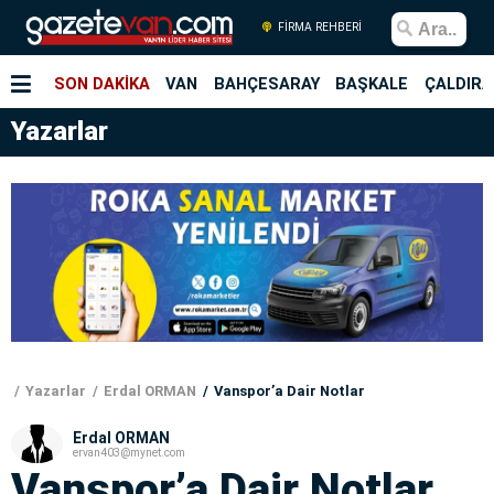
FİRMA REHBERİ
SON DAKİKA
VAN
BAHÇESARAY
BAŞKALE
ÇALDIRA
Yazarlar
Yazarlar
Erdal ORMAN
Vanspor’a Dair Notlar
Erdal ORMAN
ervan403@mynet.com
Vanspor’a Dair Notlar