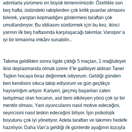
adımlarla yürümesi en büyük temennimizdir. Özellikle son
beş hafta, üstündeki rakiplerden çok kritik puanlar almasını
bilerek, yarıştan kopmadığını göstermesi taraftarı çok
umutlandırıyor. Bu iddiasını sürdürmek için bu kez, ikinci
yarının ilk beş haftasında karşılaşacağı takımlar, Vanspor’a
iyi bir tırmanma imkânı sunabilir...
Takıma geldikten sonra ligde çıktığı 5 maçtan, 1 mağlubiyet
ikisi deplasmanda olmak üzere 4’te galibiyet aldıran Taner
Taşkın hocaya biraz değinmek istiyorum. Geldiği günden
beri kendisini sıkıca takip ediyorum ve gün geçtikçe
hayranlığım artıyor. Kariyeri, geçmiş başarıları zaten
tartışılmaz olan hocanın, asıl beni etkileyen yönü çok iyi bir
mentör olması. Yani oyuncularını nasıl motive edeceğini,
seyircisini nasıl teskin edeceğini biliyor. İşin psikolojik
boyutunu çok iyi yönetiyor. Adeta taraftarı ve takımını hedefe
hazırlıyor. Daha Van’a geldiği ilk günlerde ayağının tozuyla