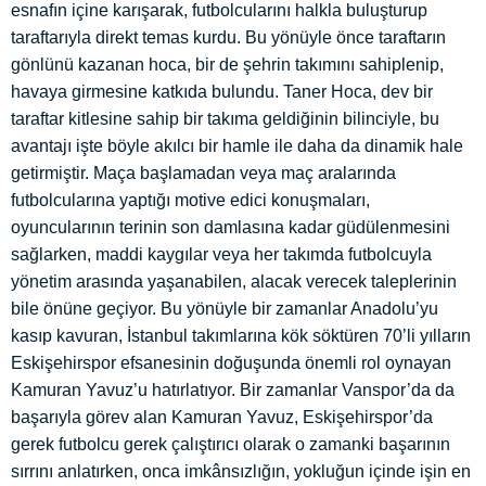
esnafın içine karışarak, futbolcularını halkla buluşturup
taraftarıyla direkt temas kurdu. Bu yönüyle önce taraftarın
gönlünü kazanan hoca, bir de şehrin takımını sahiplenip,
havaya girmesine katkıda bulundu. Taner Hoca, dev bir
taraftar kitlesine sahip bir takıma geldiğinin bilinciyle, bu
avantajı işte böyle akılcı bir hamle ile daha da dinamik hale
getirmiştir. Maça başlamadan veya maç aralarında
futbolcularına yaptığı motive edici konuşmaları,
oyuncularının terinin son damlasına kadar güdülenmesini
sağlarken, maddi kaygılar veya her takımda futbolcuyla
yönetim arasında yaşanabilen, alacak verecek taleplerinin
bile önüne geçiyor. Bu yönüyle bir zamanlar Anadolu’yu
kasıp kavuran, İstanbul takımlarına kök söktüren 70’li yılların
Eskişehirspor efsanesinin doğuşunda önemli rol oynayan
Kamuran Yavuz’u hatırlatıyor. Bir zamanlar Vanspor’da da
başarıyla görev alan Kamuran Yavuz, Eskişehirspor’da
gerek futbolcu gerek çalıştırıcı olarak o zamanki başarının
sırrını anlatırken, onca imkânsızlığın, yokluğun içinde işin en