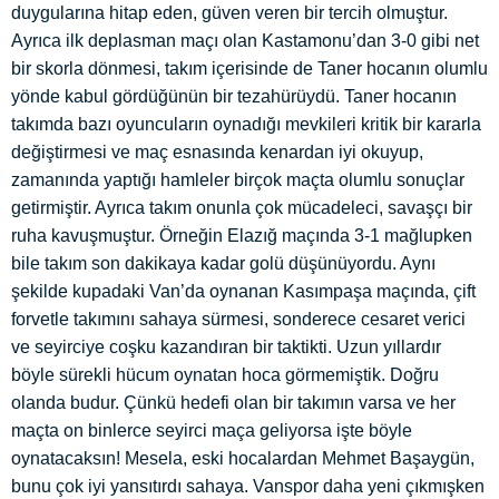
duygularına hitap eden, güven veren bir tercih olmuştur.
Ayrıca ilk deplasman maçı olan Kastamonu’dan 3-0 gibi net
bir skorla dönmesi, takım içerisinde de Taner hocanın olumlu
yönde kabul gördüğünün bir tezahürüydü. Taner hocanın
takımda bazı oyuncuların oynadığı mevkileri kritik bir kararla
değiştirmesi ve maç esnasında kenardan iyi okuyup,
zamanında yaptığı hamleler birçok maçta olumlu sonuçlar
getirmiştir. Ayrıca takım onunla çok mücadeleci, savaşçı bir
ruha kavuşmuştur. Örneğin Elazığ maçında 3-1 mağlupken
bile takım son dakikaya kadar golü düşünüyordu. Aynı
şekilde kupadaki Van’da oynanan Kasımpaşa maçında, çift
forvetle takımını sahaya sürmesi, son
derece cesaret verici
ve seyirciye coşku kazandıran bir taktikti. Uzun yıllardır
böyle sürekli hücum oynatan hoca görmemiştik. Doğru
olanda budur. Çünkü hedefi olan bir takımın varsa ve her
maçta on binlerce seyirci maça geliyorsa işte böyle
oynatacaksın! Mesela, eski hocalardan Mehmet Başaygün,
bunu çok iyi yansıtırdı sahaya. Vanspor daha yeni çıkmışken