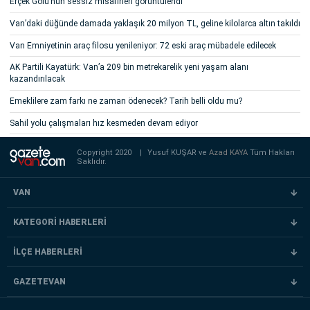
Erçek Gölü’nün sessiz misafirleri görüntülendi
Van’daki düğünde damada yaklaşık 20 milyon TL, geline kilolarca altın takıldı
Van Emniyetinin araç filosu yenileniyor: 72 eski araç mübadele edilecek
AK Partili Kayatürk: Van’a 209 bin metrekarelik yeni yaşam alanı
kazandırılacak
Emeklilere zam farkı ne zaman ödenecek? Tarih belli oldu mu?
Sahil yolu çalışmaları hız kesmeden devam ediyor
Copyright 2020
|
Yusuf KUŞAR ve
Azad KAYA
Tüm Hakları
Saklıdır.
VAN
KATEGORİ HABERLERİ
İLÇE HABERLERİ
GAZETEVAN