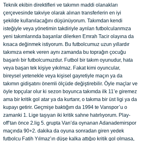
Teknik ekibin direktifleri ve takımın maddi olanakları
çerçevesinde takviye olarak alınan transferlerin en iyi
şekilde kullanılacağını düşünüyorum. Takımdan kendi
isteğiyle veya yönetimin takdiriyle ayrılan futbolcularımıza
yeni takımlarında başarılar dilerken Emrah Tacir olayına da
kısaca değinmek istiyorum. Bu futbolcumuz uzun yıllardır
takımıza emek veren aynı zamanda bu toprağın çocuğu
başarılı bir futbolcumuzdur. Futbol bir takım oyunudur, hata
veya başarı tek kişiye yıkılmaz. Fakat kimi oyuncular,
bireysel yetenekle veya kişisel gayretiyle maçın ya da
takımın gidişatını önemli ölçüde değiştirebilir. Öyle maçlar ve
öyle topçular olur ki sezon boyunca takımda ilk 11’e giremez
ama bir kritik gol atar ya da kurtarır, o takıma bir üst ligi ya da
kupayı getirir. Geçmişe baktığım da 1994 te Vanspor’u o
zamanki 1. Lige taşıyan iki kritik sahne hatırlıyorum. Play-
off’tan önce 2.lig 5. grupta Van’da oynanan Adanademirspor
maçında 90+2. dakika da oyuna sonradan giren yedek
futbolcu Fatih Yılmaz’ın düşe kalka attığı
o kritik gol olmasa,