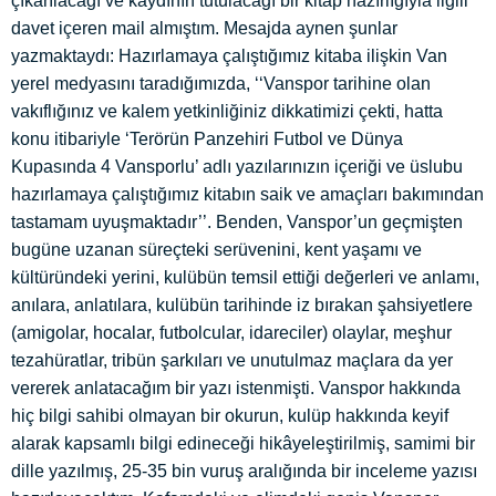
çıkarılacağı ve kaydının tutulacağı bir kitap hazırlığıyla ilgili
davet içeren mail almıştım. Mesajda aynen şunlar
yazmaktaydı: Hazırlamaya çalıştığımız kitaba ilişkin Van
yerel medyasını taradığımızda, ‘‘Vanspor tarihine olan
vakıflığınız ve kalem yetkinliğiniz dikkatimizi çekti, hatta
konu itibariyle ‘Terörün Panzehiri Futbol ve Dünya
Kupasında 4 Vansporlu’ adlı yazılarınızın içeriği ve üslubu
hazırlamaya çalıştığımız kitabın saik ve amaçları bakımından
tastamam uyuşmaktadır’’. Benden, Vanspor’un geçmişten
bugüne uzanan süreçteki serüvenini, kent yaşamı ve
kültüründeki yerini, kulübün temsil ettiği değerleri ve anlamı,
anılara, anlatılara, kulübün tarihinde iz bırakan şahsiyetlere
(amigolar, hocalar, futbolcular, idareciler) olaylar, meşhur
tezahüratlar, tribün şarkıları ve unutulmaz maçlara da yer
vererek anlatacağım bir yazı istenmişti. Vanspor hakkında
hiç bilgi sahibi olmayan bir okurun, kulüp hakkında keyif
alarak kapsamlı bilgi edineceği hikâyeleştirilmiş, samimi bir
dille yazılmış, 25-35 bin vuruş aralığında bir inceleme yazısı