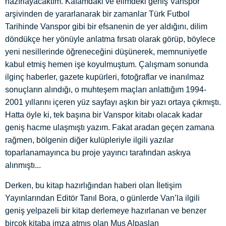
hazırlayacaktım. Kafamdaki ve elimdeki geniş Vanspor
arşivinden de yararlanarak bir zamanlar Türk Futbol
Tarihinde Vanspor gibi bir efsanenin de yer aldığını, dilim
döndükçe her yönüyle anlatma fırsatı olarak görüp, böylece
yeni nesillerinde öğreneceğini düşünerek, memnuniyetle
kabul etmiş hemen işe koyulmuştum. Çalışmam sonunda
ilginç haberler, gazete kupürleri, fotoğraflar ve inanılmaz
sonuçların alındığı, o muhteşem maçları anlattığım 1994-
2001 yıllarını içeren yüz sayfayı aşkın bir yazı ortaya çıkmıştı.
Hatta öyle ki, tek başına bir Vanspor kitabı olacak kadar
geniş hacme ulaşmıştı yazım. Fakat aradan geçen zamana
rağmen, bölgenin diğer kulüpleriyle ilgili yazılar
toparlanamayınca bu proje yayıncı tarafından askıya
alınmıştı...
Derken, bu kitap hazırlığından haberi olan İletişim
Yayınlarından Editör Tanıl Bora, o günlerde Van’la ilgili
geniş yelpazeli bir kitap derlemeye hazırlanan ve benzer
birçok kitaba imza atmış olan Muş Alpaslan