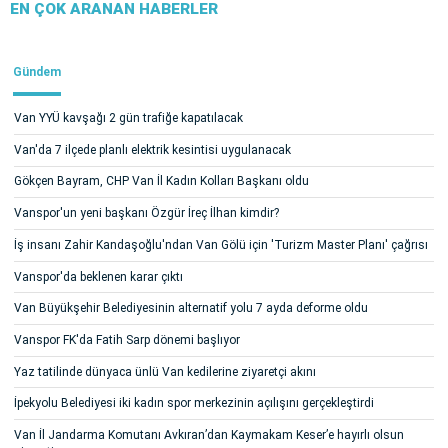
EN ÇOK ARANAN HABERLER
Gündem
Van YYÜ kavşağı 2 gün trafiğe kapatılacak
Van'da 7 ilçede planlı elektrik kesintisi uygulanacak
Gökçen Bayram, CHP Van İl Kadın Kolları Başkanı oldu
Vanspor'un yeni başkanı Özgür İreç İlhan kimdir?
İş insanı Zahir Kandaşoğlu'ndan Van Gölü için 'Turizm Master Planı' çağrısı
Vanspor'da beklenen karar çıktı
Van Büyükşehir Belediyesinin alternatif yolu 7 ayda deforme oldu
Vanspor FK'da Fatih Sarp dönemi başlıyor
Yaz tatilinde dünyaca ünlü Van kedilerine ziyaretçi akını
İpekyolu Belediyesi iki kadın spor merkezinin açılışını gerçekleştirdi
Van İl Jandarma Komutanı Avkıran’dan Kaymakam Keser’e hayırlı olsun