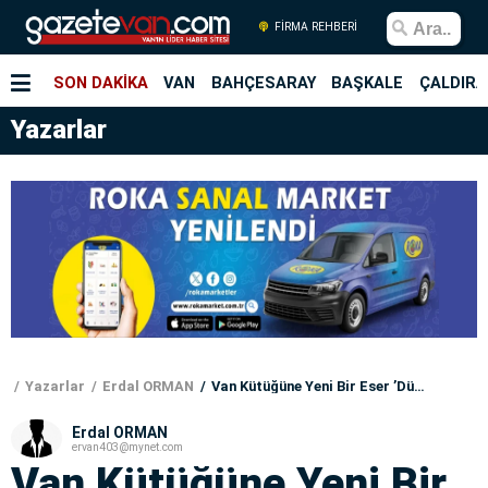
FİRMA REHBERİ
SON DAKİKA
VAN
BAHÇESARAY
BAŞKALE
ÇALDIRA
Yazarlar
Yazarlar
Erdal ORMAN
Van Kütüğüne Yeni Bir Eser ’Dünyada Van’
Erdal ORMAN
ervan403@mynet.com
Van Kütüğüne Yeni Bir