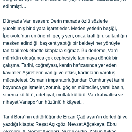
edinmişti…
Dünyada Van esasen; Derin manada özlü sözlerle
yüceltilmiş bir diyara işaret eder. Medeniyetlerin beşiği,
İpekyolu’nun en önemli geçiş yeri, onca krallığın, sultanlığın
mesken edindiği, başkent yaptığı bir beldeyi her yönüyle
tanıtabilmek elbette kitaplara sığmaz. Bu derleme, Van’ı
mümkün olduğunca çok cephesiyle tanımaya dönük bir
çalışma. Tarihi, coğrafyası, kentin hafızasında yer eden
kavimler. Aşiretlerin varlığı ve etkisi, kadınların varoluş
mücadelesi, Osmanlı imparatorluğundan Cumhuriyet tarihi
boyunca gelişmeler, zorunlu göçler, mülteciler, yerel basın,
sinema kültürü, edebiyat, mutfak kültürü, Van kahvaltısı ve
nihayet Vanspor’un hüzünlü hikâyesi...
Tanıl Bora’nın editörlüğünde Ercan Çağlayan’ın derlediği ve
yazdığı kitapta; Reşat Açıkgöz, Nevzat Ağçakaya, Ebru
Akköprü, A. Semet Aydeniz, Suavi Aydın, Yakup Aykaç,