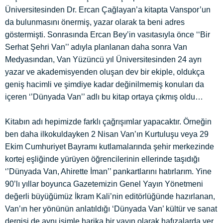
Üniversitesinden Dr. Ercan Çağlayan’a kitapta Vanspor’un
da bulunmasını önermiş, yazar olarak ta beni adres
göstermişti. Sonrasında Ercan Bey’in vasıtasıyla önce ‘‘Bir
Serhat Şehri Van’’ adıyla planlanan daha sonra Van
Medyasından, Van Yüzüncü yıl Üniversitesinden 24 ayrı
yazar ve akademisyenden oluşan dev bir ekiple, oldukça
geniş hacimli ve şimdiye kadar değinilmemiş konuları da
içeren ‘’Dünyada Van’’ adlı bu kitap ortaya çıkmış oldu…
Kitabın adı hepimizde farklı çağrışımlar yapacaktır. Örneğin
ben daha ilkokuldayken 2 Nisan Van’ın Kurtuluşu veya 29
Ekim Cumhuriyet Bayramı kutlamalarında şehir merkezinde
kortej eşliğinde yürüyen öğrencilerinin ellerinde taşıdığı
‘’Dünyada Van, Ahirette İman’’ pankartlarını hatırlarım. Yine
90’lı yıllar boyunca Gazetemizin Genel Yayın Yönetmeni
değerli büyüğümüz İkram Kali’nin editörlüğünde hazırlanan,
Van’ın her yönünün anlatıldığı ‘Dünyada Van’ kültür ve sanat
dergisi de aynı isimle harika bir yayın olarak hafızalarda yer