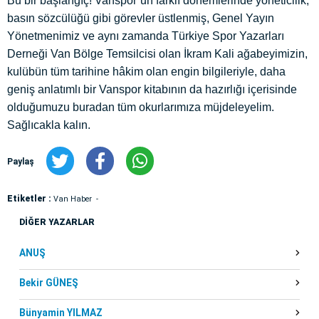
Bu bir başlangıç! Vanspor’un farklı dönemlerinde yöneticilik,
basın sözcülüğü gibi görevler üstlenmiş, Genel Yayın
Yönetmenimiz ve aynı zamanda Türkiye Spor Yazarları
Derneği Van Bölge Temsilcisi olan İkram Kali ağabeyimizin,
kulübün tüm tarihine hâkim olan engin bilgileriyle, daha
geniş anlatımlı bir Vanspor kitabının da hazırlığı içerisinde
olduğumuzu buradan tüm okurlarımıza müjdeleyelim.
Sağlıcakla kalın.
Paylaş
Etiketler :
Van Haber
DİĞER YAZARLAR
ANUŞ
Bekir GÜNEŞ
Bünyamin YILMAZ