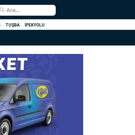
Ş
TUŞBA
İPEKYOLU