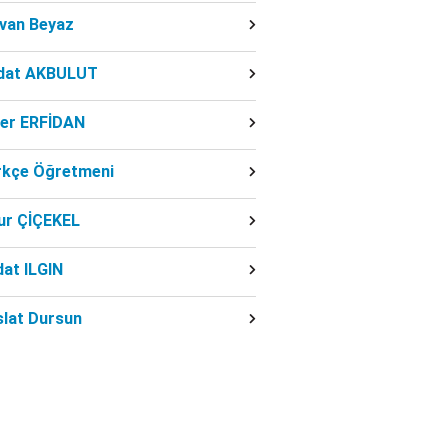
dvan Beyaz
dat AKBULUT
ber ERFİDAN
rkçe Öğretmeni
ur ÇİÇEKEL
at ILGIN
slat Dursun