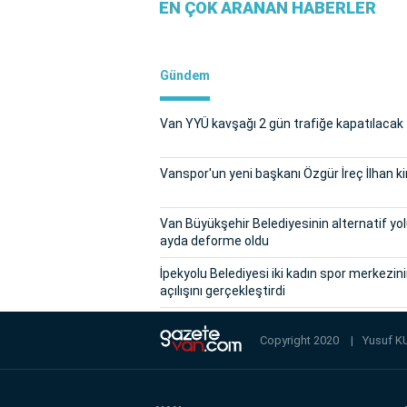
EN ÇOK ARANAN HABERLER
Gündem
Van YYÜ kavşağı 2 gün trafiğe kapatılacak
Vanspor'un yeni başkanı Özgür İreç İlhan k
Van Büyükşehir Belediyesinin alternatif yol
ayda deforme oldu
İpekyolu Belediyesi iki kadın spor merkezin
açılışını gerçekleştirdi
Copyright 2020
|
Yusuf K