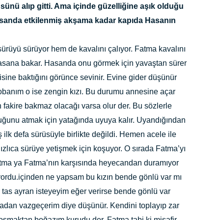
ü alıp gitti. Ama içinde güzelliğine aşık olduğu
asanda etkilenmiş akşama kadar kapıda Hasanın
ürüyü sürüyor hem de kavalını çalıyor. Fatma kavalını
asana bakar. Hasanda onu görmek için yavaştan sürer
sine baktığını görünce sevinir. Evine gider düşünür
obanım o ise zengin kızı. Bu durumu annesine açar
 fakire bakmaz olacağı varsa olur der. Bu sözlerle
uğunu atmak için yatağında uyuya kalır. Uyandığından
 ilk defa sürüsüyle birlikte değildi. Hemen acele ile
ızlıca sürüye yetişmek için koşuyor. O sırada Fatma’yı
atma ya Fatma’nın karşısında heyecandan duramıyor
miyordu.içinden ne yapsam bu kızın bende gönlü var mı
r tas ayran isteyeyim eğer verirse bende gönlü var
adan vazgeçerim diye düşünür. Kendini toplayıp zar
 koşmaktan boğazım kurudu der. Fatma tabi ki misafir