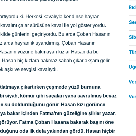
Rı
kartıyordu ki. Herkesi kavalıyla kendinse hayran
Se
kavalını çalar sürüsüne kaval ile yol gösteriyordu.
ekilde günlerini geçiriyordu. Bu arda Çoban Hasanın
Si
ızlarda hayranlık uyandırmış. Çoban Hasanın
 Hasanın yüzüne bakmayan kızlar Hasan da bu
Tü
an Hasan hiç kızlara bakmaz sabah çıkar akşam gelir.
Uğ
ek aşkı ve sevgisi kavalıydı.
Ved
otlatmaya çıkartırken çeşmede yüzü burnuna
gibi siyah, kömür gibi saçaları yana savrulmuş beyaz
Vu
de su doldurduğunu görür. Hasan kızı görünce
a bakar içinden Fatma’nın güzeliğine şiirler yazar.
n görüyor. Fatma Çoban Hasana bakarak başını öne
olduğunu oda ilk defa yakından gördü. Hasan hiçbir