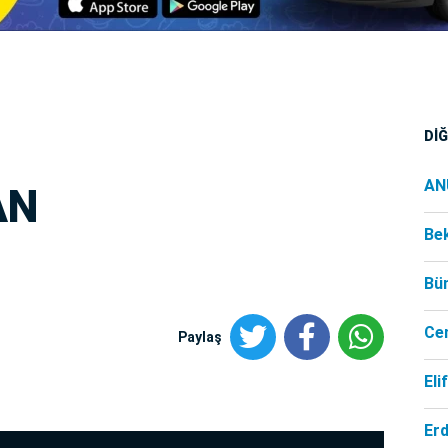
Dİ
AN
AN
Be
Bü
Ce
Paylaş
Eli
Er