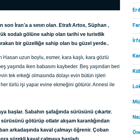
Er
Far
on İran’a a sınırı olan. Etrafı Artos, Süphan ,
k sodalı gölüne sahip olan tarihi ve turistlik
İr
rakan bir güzelliğe sahip olan bu güzel yerde..
Ka
 Hasan uzun boylu, esmer, kara kaşlı, kara gözlü
beş yaşında iken babasını kaybeder. Beş yaşından beri
Kü
vin tek erkeği olmasında dolayı evin bütün işleri
er türlü işi yapar evine ekmeğini götürür. Annesi ile
Lo
Mü
 başlar. Sabahın şafağında sürüsünü çıkartır.
Na
na sürüsünü götürüp otlatır akşam karanlığından
oban arkadaşında kaval çalmayı öğrenir. Çoban
Öne
nra sürekli kaval çalmaya başladı.