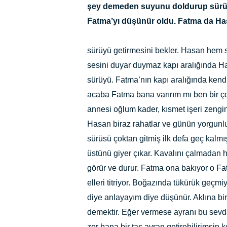
şey demeden suyunu doldurup sürüsün
Fatma’yı düşünür oldu. Fatma da H
sürüyü getirmesini bekler. Hasan hem s
sesini duyar duymaz kapı aralığında H
sürüyü. Fatma’nın kapı aralığında kendi
acaba Fatma bana varırım mı ben bir ç
annesi oğlum kader, kısmet işeri zengin
Hasan biraz rahatlar ve günün yorgunl
sürüsü çoktan gitmiş ilk defa geç kalmış
üstünü giyer çıkar. Kavalını çalmadan h
görür ve durur. Fatma ona bakıyor o F
elleri titriyor. Boğazında tükürük geç
diye anlayayım diye düşünür. Aklına bi
demektir. Eğer vermese ayranı bu sevd
zor bana bir tas ayran getirebilirimsin