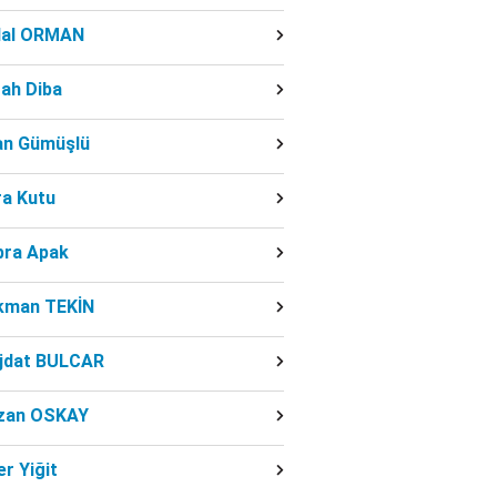
dal ORMAN
ah Diba
fan Gümüşlü
ra Kutu
bra Apak
kman TEKİN
jdat BULCAR
zan OSKAY
r Yiğit