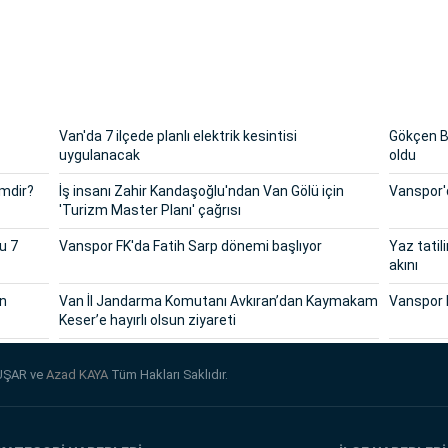
Van'da 7 ilçede planlı elektrik kesintisi
Gökçen Ba
uygulanacak
oldu
imdir?
İş insanı Zahir Kandaşoğlu'ndan Van Gölü için
Vanspor'd
'Turizm Master Planı' çağrısı
u 7
Vanspor FK'da Fatih Sarp dönemi başlıyor
Yaz tatil
akını
in
Van İl Jandarma Komutanı Avkıran’dan Kaymakam
Vanspor 
Keser’e hayırlı olsun ziyareti
UŞAR ve
Azad KAYA
Tüm Hakları Saklıdır.