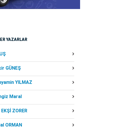
ĞER YAZARLAR
UŞ
kir GÜNEŞ
nyamin YILMAZ
ngiz Maral
f EKŞİ ZORER
dal ORMAN