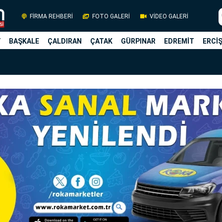
FİRMA REHBERİ
FOTO GALERİ
VİDEO GALERİ
Y
BAŞKALE
ÇALDIRAN
ÇATAK
GÜRPINAR
EDREMİT
ERCİ