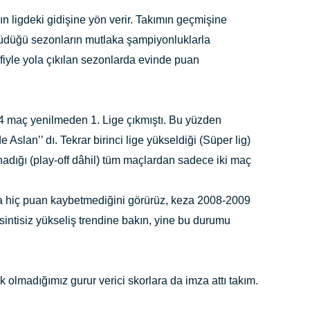
n ligdeki gidişine yön verir. Takımın geçmişine
üdüğü sezonların mutlaka şampiyonluklarla
iyle yola çıkılan sezonlarda evinde puan
4 maç yenilmeden 1. Lige çıkmıştı. Bu yüzden
slan’’ dı. Tekrar birinci lige yükseldiği (Süper lig)
dığı (play-off dâhil) tüm maçlardan sadece iki maç
a hiç puan kaybetmediğini görürüz, keza 2008-2009
ntisiz yükseliş trendine bakın, yine bu durumu
 olmadığımız gurur verici skorlara da imza attı takım.