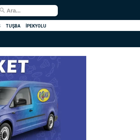
Ş
TUŞBA
İPEKYOLU