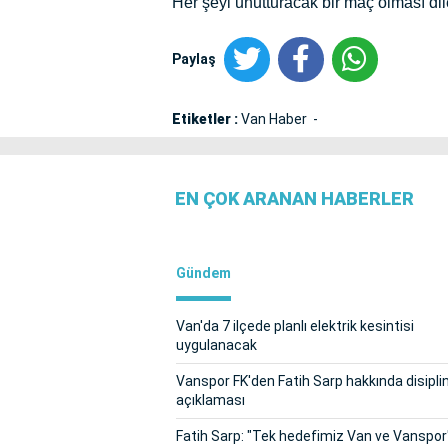
Her şeyi unutturacak bir maç olması dil
Paylaş
Etiketler :
Van Haber
EN ÇOK ARANAN HABERLER
Gündem
Van'da 7 ilçede planlı elektrik kesintisi
uygulanacak
Vanspor FK'den Fatih Sarp hakkında disipli
açıklaması
Fatih Sarp: "Tek hedefimiz Van ve Vanspor