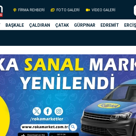
FİRMA REHBERİ
FOTO GALERİ
VİDEO GALERİ
Y
BAŞKALE
ÇALDIRAN
ÇATAK
GÜRPINAR
EDREMİT
ERCİ