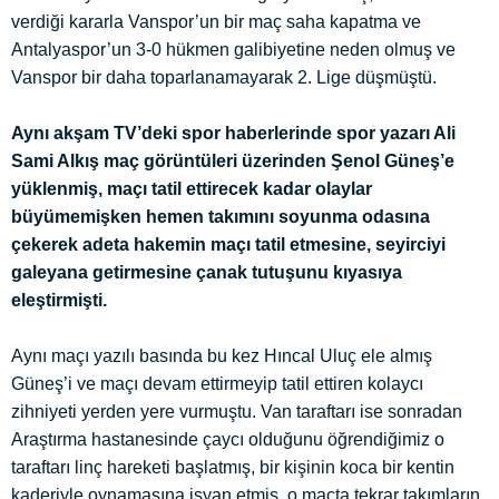
verdiği kararla Vanspor’un bir maç saha kapatma ve
Antalyaspor’un 3-0 hükmen galibiyetine neden olmuş ve
Vanspor bir daha toparlanamayarak 2. Lige düşmüştü.
Aynı akşam TV’deki spor haberlerinde spor yazarı Ali
Sami Alkış maç görüntüleri üzerinden Şenol Güneş’e
yüklenmiş, maçı tatil ettirecek kadar olaylar
büyümemişken hemen takımını soyunma odasına
çekerek adeta hakemin maçı tatil etmesine, seyirciyi
galeyana getirmesine çanak tutuşunu kıyasıya
eleştirmişti.
Aynı maçı yazılı basında bu kez Hıncal Uluç ele almış
Güneş’i ve maçı devam ettirmeyip tatil ettiren kolaycı
zihniyeti yerden yere vurmuştu. Van taraftarı ise sonradan
Araştırma hastanesinde çaycı olduğunu öğrendiğimiz o
taraftarı linç hareketi başlatmış, bir kişinin koca bir kentin
kaderiyle oynamasına isyan etmiş, o maçta tekrar takımların