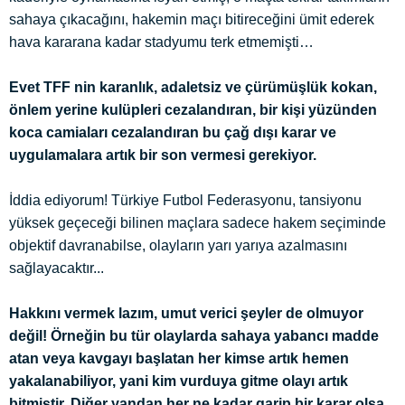
sahaya çıkacağını, hakemin maçı bitireceğini ümit ederek
hava kararana kadar stadyumu terk etmemişti…
Evet TFF nin karanlık, adaletsiz ve çürümüşlük kokan,
önlem yerine kulüpleri cezalandıran, bir kişi yüzünden
koca camiaları cezalandıran bu çağ dışı karar ve
uygulamalara artık bir son vermesi gerekiyor.
İddia ediyorum! Türkiye Futbol Federasyonu, tansiyonu
yüksek geçeceği bilinen maçlara sadece hakem seçiminde
objektif davranabilse, olayların yarı yarıya azalmasını
sağlayacaktır...
Hakkını vermek lazım, umut verici şeyler de olmuyor
değil! Örneğin bu tür olaylarda sahaya yabancı madde
atan veya kavgayı başlatan her kimse artık hemen
yakalanabiliyor, yani kim vurduya gitme olayı artık
bitmiştir. Diğer yandan her ne kadar garip bir karar olsa