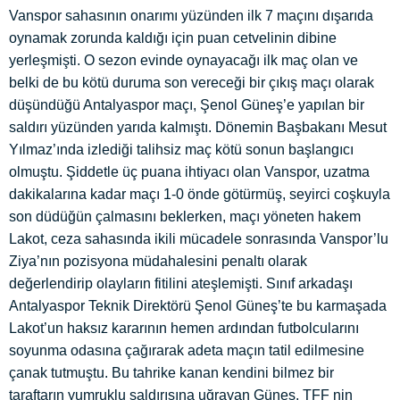
Vanspor sahasının onarımı yüzünden ilk 7 maçını dışarıda
oynamak zorunda kaldığı için puan cetvelinin dibine
yerleşmişti. O sezon evinde oynayacağı ilk maç olan ve
belki de bu kötü duruma son vereceği bir çıkış maçı olarak
düşündüğü Antalyaspor maçı, Şenol Güneş’e yapılan bir
saldırı yüzünden yarıda kalmıştı. Dönemin Başbakanı Mesut
Yılmaz’ında izlediği talihsiz maç kötü sonun başlangıcı
olmuştu. Şiddetle üç puana ihtiyacı olan Vanspor, uzatma
dakikalarına kadar maçı 1-0 önde götürmüş, seyirci coşkuyla
son düdüğün çalmasını beklerken, maçı yöneten hakem
Lakot, ceza sahasında ikili mücadele sonrasında Vanspor’lu
Ziya’nın pozisyona müdahalesini penaltı olarak
değerlendirip olayların fitilini ateşlemişti. Sınıf arkadaşı
Antalyaspor Teknik Direktörü Şenol Güneş’te bu karmaşada
Lakot’un haksız kararının hemen ardından futbolcularını
soyunma odasına çağırarak adeta maçın tatil edilmesine
çanak tutmuştu. Bu tahrike kanan kendini bilmez bir
taraftarın yumruklu saldırısına uğrayan Güneş, TFF nin