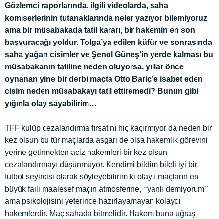
Gözlemci raporlarında, ilgili videolarda, saha
komiserlerinin tutanaklarında neler yazıyor bilemiyoruz
ama bir müsabakada tatil kararı, bir hakemin en son
başvuracağı yoldur. Tolga’ya edilen küfür ve sonrasında
saha yağan cisimler ve Şenol Güneş’in yerde kalması bu
müsabakanın tatiline neden oluyorsa, yıllar önce
oynanan yine bir derbi maçta Otto Bariç’e isabet eden
cisim neden müsabakayı tatil ettiremedi? Bunun gibi
yığınla olay sayabilirim…
TFF kulüp cezalandırma fırsatını hiç kaçırmıyor da neden bir
kez olsun bu tür maçlarda asgari de olsa hakemlik görevini
yerine getirmekten aciz hakemleri bir kez olsun
cezalandırmayı düşünmüyor. Kendimi bildim bileli iyi bir
futbol seyircisi olarak söyleyebilirim ki olaylı maçların en
büyük faili maalesef maçın atmosferine, ‘‘yanlı demiyorum’’
ama psikolojisini yeterince hazırlayamayan kolaycı
hakemlerdir. Maç sahada bitmelidir. Hakem buna uğraş