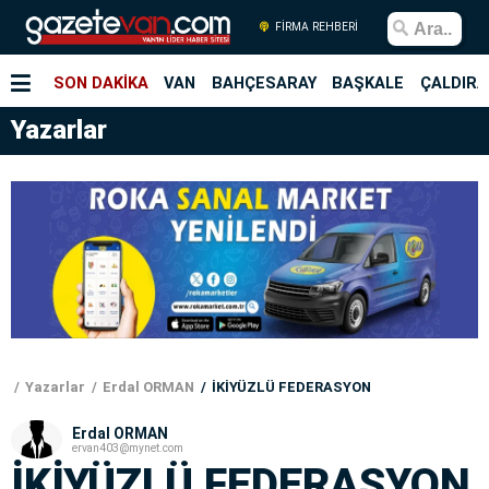
FİRMA REHBERİ
SON DAKİKA
VAN
BAHÇESARAY
BAŞKALE
ÇALDIRA
Yazarlar
Yazarlar
Erdal ORMAN
İKİYÜZLÜ FEDERASYON
Erdal ORMAN
ervan403@mynet.com
İKİYÜZLÜ FEDERASYON