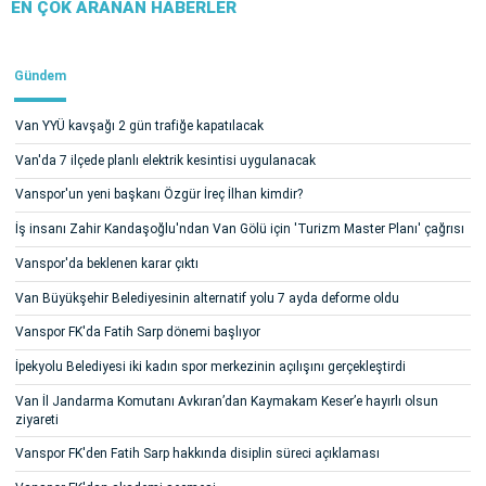
EN ÇOK ARANAN HABERLER
Gündem
Van YYÜ kavşağı 2 gün trafiğe kapatılacak
Van'da 7 ilçede planlı elektrik kesintisi uygulanacak
Vanspor'un yeni başkanı Özgür İreç İlhan kimdir?
İş insanı Zahir Kandaşoğlu'ndan Van Gölü için 'Turizm Master Planı' çağrısı
Vanspor'da beklenen karar çıktı
Van Büyükşehir Belediyesinin alternatif yolu 7 ayda deforme oldu
Vanspor FK'da Fatih Sarp dönemi başlıyor
İpekyolu Belediyesi iki kadın spor merkezinin açılışını gerçekleştirdi
Van İl Jandarma Komutanı Avkıran’dan Kaymakam Keser’e hayırlı olsun
ziyareti
Vanspor FK'den Fatih Sarp hakkında disiplin süreci açıklaması