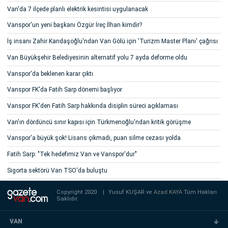
Van'da 7 ilçede planlı elektrik kesintisi uygulanacak
Vanspor'un yeni başkanı Özgür İreç İlhan kimdir?
İş insanı Zahir Kandaşoğlu'ndan Van Gölü için 'Turizm Master Planı' çağrısı
Van Büyükşehir Belediyesinin alternatif yolu 7 ayda deforme oldu
Vanspor'da beklenen karar çıktı
Vanspor FK'da Fatih Sarp dönemi başlıyor
Vanspor FK'den Fatih Sarp hakkında disiplin süreci açıklaması
Van'ın dördüncü sınır kapısı için Türkmenoğlu'ndan kritik görüşme
Vanspor'a büyük şok! Lisans çıkmadı, puan silme cezası yolda
Fatih Sarp: "Tek hedefimiz Van ve Vanspor'dur"
Sigorta sektörü Van TSO'da buluştu
Copyright 2020
|
Yusuf KUŞAR ve
Azad KAYA
Tüm Hakları
Saklıdır.
VAN