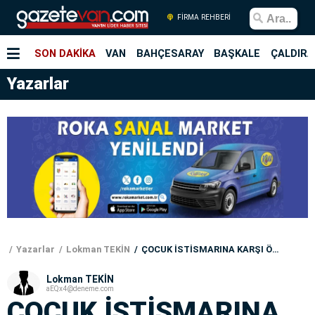
FİRMA REHBERİ
SON DAKİKA
VAN
BAHÇESARAY
BAŞKALE
ÇALDIRA
Yazarlar
Yazarlar
Lokman TEKİN
ÇOCUK İSTİSMARINA KARŞI ÖNLEMLER
Lokman TEKİN
aEQx4@deneme.com
ÇOCUK İSTİSMARINA