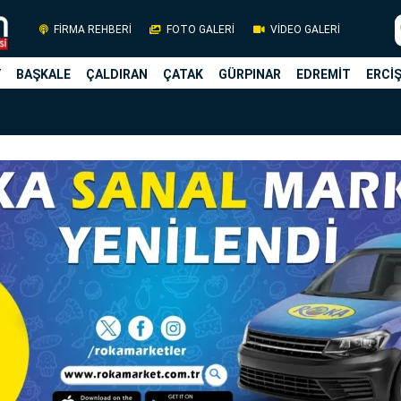
FİRMA REHBERİ
FOTO GALERİ
VİDEO GALERİ
Y
BAŞKALE
ÇALDIRAN
ÇATAK
GÜRPINAR
EDREMİT
ERCİ