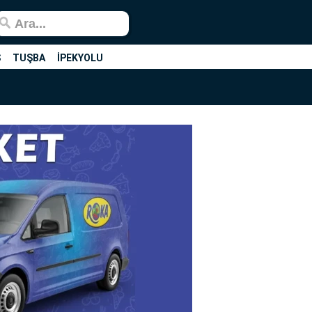
Ş
TUŞBA
İPEKYOLU