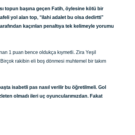
sı topun başına geçen Fatih, öylesine kötü bir
eli yol alan top, ‘‘ilahi adalet bu olsa dedirtti’’
p tarafından kaçırılan penaltıya tek kelimeyle yorumu
an 1 puan bence oldukça kıymetli. Zira Yeşil
Birçok rakibin eli boş dönmesi muhtemel bir takım
ta isabetli pas nasıl verilir bu öğretilmeli. Gol
leten olmadı ileri uç oyuncularımızdan. Fakat