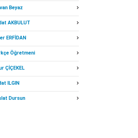
dvan Beyaz
dat AKBULUT
ber ERFİDAN
rkçe Öğretmeni
ur ÇİÇEKEL
at ILGIN
slat Dursun