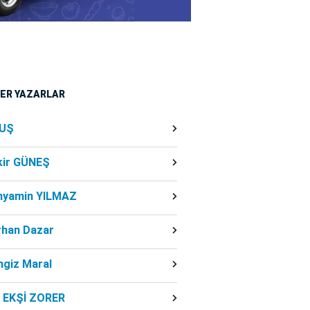
ĞER YAZARLAR
UŞ
kir GÜNEŞ
nyamin YILMAZ
rhan Dazar
ngiz Maral
f EKŞİ ZORER