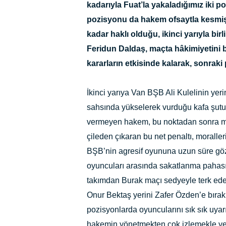
kadarıyla Fuat’la yakaladığımız iki 
pozisyonu da hakem ofsaytla kesmiş.
kadar haklı olduğu, ikinci yarıyla bi
Feridun Daldaş, maçta hâkimiyetini b
kararların etkisinde kalarak, sonraki 
İkinci yarıya Van BŞB Ali Kulelinin yer
sahsında yükselerek vurduğu kafa şutu
vermeyen hakem, bu noktadan sonra maçı
çileden çıkaran bu net penaltı, moral
BŞB’nin agresif oyununa uzun süre göz
oyuncuları arasında sakatlanma pahasına
takımdan Burak maçı sedyeyle terk ede
Onur Bektaş yerini Zafer Özden’e bıra
pozisyonlarda oyuncularını sık sık uya
hakemin yönetmekten çok izlemekle yeti