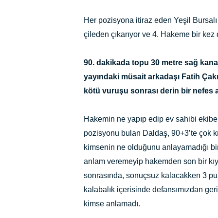
Her pozisyona itiraz eden Yeşil Burs
çileden çıkarıyor ve 4. Hakeme bir kez 
90. dakikada topu 30 metre sağ kana
yayındaki müsait arkadaşı Fatih Çakı
kötü vuruşu sonrası derin bir nefes 
Hakemin ne yapıp edip ev sahibi ekibe 
pozisyonu bulan Daldaş, 90+3’te çok kri
kimsenin ne olduğunu anlayamadığı bir
anlam veremeyip hakemden son bir kıya
sonrasında, sonuçsuz kalacakken 3 pua
kalabalık içerisinde defansımızdan ge
kimse anlamadı.