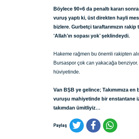
Böylece 90+6 da penaltı kararı sonra
vuruş yaptı ki, üst direkten hayli mesaf
bizlere. Gurbetçi taraftarımızın raki
‘Allah’ın sopası yok’ şeklindeydi.
Hakeme rağmen bu önemli rakipten alın
Bursaspor çok can yakacağa benziyor. 
hüviyetinde.
Van BŞB ye gelince; Takımımıza en baş
vuruşu mahiyetinde bir enstantane iz
takımdan ümitliyiz…
Paylaş