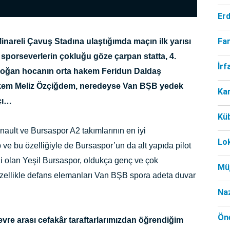
Er
Far
inareli Çavuş Stadına ulaştığımda maçın ilk yarısı
 sporseverlerin çokluğu göze çarpan statta, 4.
İr
oğan hocanın orta hakem Feridun Daldaş
kem Meliz Özçiğdem, neredeyse Van BŞB yedek
Ka
çı…
Kü
ault ve Bursaspor A2 takımlarının en iyi
Lo
ve bu özelliğiyle de Bursaspor’un da alt yapıda pilot
zi olan Yeşil Bursaspor, oldukça genç ve çok
Mü
zellikle defans elemanları Van BŞB spora adeta duvar
Na
Öne
evre arası cefakâr taraftarlarımızdan öğrendiğim