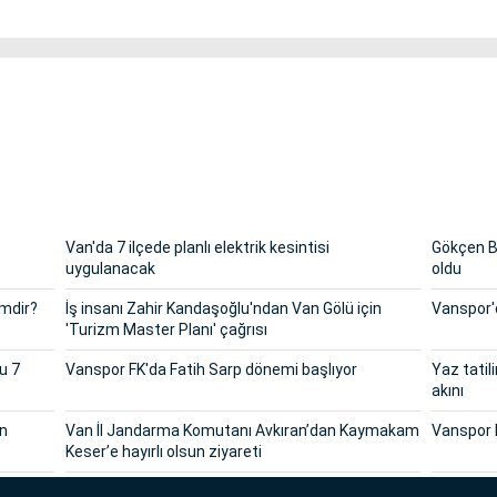
Van'da 7 ilçede planlı elektrik kesintisi
Gökçen Ba
uygulanacak
oldu
imdir?
İş insanı Zahir Kandaşoğlu'ndan Van Gölü için
Vanspor'd
'Turizm Master Planı' çağrısı
u 7
Vanspor FK'da Fatih Sarp dönemi başlıyor
Yaz tatil
akını
in
Van İl Jandarma Komutanı Avkıran’dan Kaymakam
Vanspor 
Keser’e hayırlı olsun ziyareti