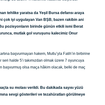
man tehlike yaratsa da Yeşil Bursa defansı araya
ini çok iyi uygulayan Van BŞB, bazen rakibin ani
Bu pozisyonların birinde günün etkili ismi Berat
urunca, mutlak gol vuruşunu kalecimiz Onur
kartına başvurmayan hakem, Mutlu’yla Fatih’in birbirine
r seri halde 5’i takımızdan olmak üzere 7 oyuncuya
rken başvurmuş olsa maça hâkim olacak, belki de maç
çta su molası verildi. Bu dakikada sayısı yüzü
mına sevgi gösterileri ve tezahüratları görülmeye