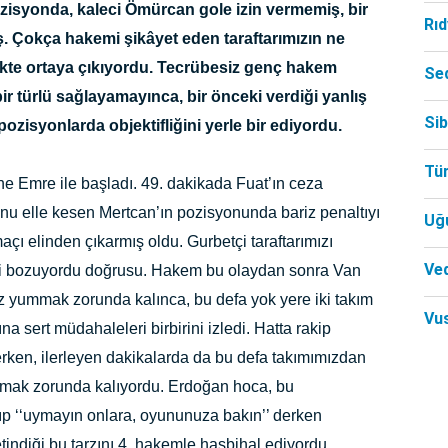
pozisyonda, kaleci Ömürcan gole izin vermemiş, bir
Rı
 Çokça hakemi şikâyet eden taraftarımızın ne
rlikte ortaya çıkıyordu. Tecrübesiz genç hakem
Se
ir türlü sağlayamayınca, bir önceki verdiği yanlış
Si
pozisyonlarda objektifliğini yerle bir ediyordu.
Tü
ine Emre ile başladı. 49. dakikada Fuat’ın ceza
nu elle kesen Mertcan’ın pozisyonunda bariz penaltıyı
Uğ
 elinden çıkarmış oldu. Gurbetçi taraftarımızı
Ved
leri bozuyordu doğrusu. Hakem bu olaydan sonra Van
 yummak zorunda kalınca, bu defa yok yere iki takım
Vu
 sert müdahaleleri birbirini izledi. Hatta rakip
rken, ilerleyen dakikalarda da bu defa takımımızdan
kmak zorunda kalıyordu. Erdoğan hoca, bu
rıp ‘‘uymayın onlara, oyununuza bakın’’ derken
ndiği bu tarzını 4. hakemle hasbihal ediyordu.