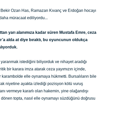
alı Bekir Ozan Has, Ramazan Kıvanç ve Erdoğan hocayı
daha müracaat ediliyordu...
ttan yarı alanımıza kadar süren Mustafa Emre, ceza
r’a alda at diye bıraktı, bu oyuncunun oldukça
alıyorduk.
yaranmak istediğini biliyorduk ve nihayet aradığı
tik bir karara imza atarak ceza yayımızın içinde,
 karambolde elle oynamaya hükmetti. Bursalıların bile
k niyetine ayakta izlediği pozisyon kötü vuruş
nı vermeye kararlı olan hakemin, yine olağandışı
ri dönen topta, nasıl elle oynamayı süzdüğünü doğrusu