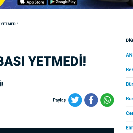
 YETMEDİ!
Dİ
AN
ASI YETMEDİ!
Be
!
Bü
Bu
Paylaş
Ce
Eli