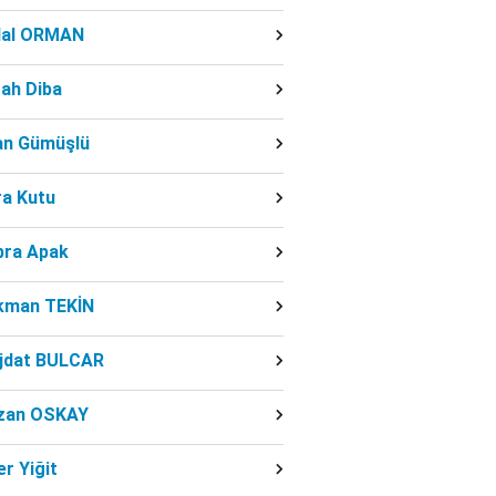
dal ORMAN
ah Diba
fan Gümüşlü
ra Kutu
bra Apak
kman TEKİN
jdat BULCAR
zan OSKAY
r Yiğit