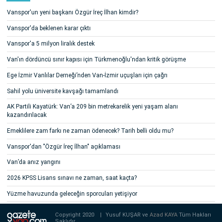
Vanspor'un yeni başkanı Özgür İreç İlhan kimdir?
Vanspor'da beklenen karar çıktı
Vanspor'a 5 milyon liralık destek
Van'ın dördüncü sınır kapısı için Türkmenoğlu'ndan kritik görüşme
Ege İzmir Vanlılar Derneği’nden Van-İzmir uçuşları için çağrı
Sahil yolu üniversite kavşağı tamamlandı
AK Partili Kayatürk: Van’a 209 bin metrekarelik yeni yaşam alanı
kazandırılacak
Emeklilere zam farkı ne zaman ödenecek? Tarih belli oldu mu?
Vanspor'dan "Özgür İreç İlhan" açıklaması
Van’da anız yangını
2026 KPSS Lisans sınavı ne zaman, saat kaçta?
Yüzme havuzunda geleceğin sporcuları yetişiyor
Copyright 2020
|
Yusuf KUŞAR ve
Azad KAYA
Tüm Hakları
Saklıdır.