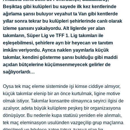
Beşiktaş gibi kulüpleri bu sayede ilk kez kentlerinde
ağırlama şansı buluyor veyahut ta Van gibi kentlerde
yıllar sonra tekrar bu kulüpleri şehirlerinde canlı olarak
izleme şansını yakalıyordu. Alt liglerde yer alan
takımların, Süper Lig ve TFF 1. Lig takımları ile
eşleşebilmesi, şehirlere ayrı bir heyecan ve tanıtım
imkânı veriyordu. Ayrıca naklen yayınlarla küçük
takımlar, kendini gösterme şansı bulduğu gibi maddi
açıdan bütçelerine küçümsenmeyecek gelirler de
sağlıyorlardı…
Oysa tek maç eleme sisteminde işi kimse ciddiye almıyor,
küçük takımlar elenip bir an önce kurtulmak, ligine motive
olmak istiyor. Takımlar konsantre olmayınca seyirci ilgisi de
azalıyor, adeta büyük kulüplere peşkeş bir organizasyona
dönüşüyor. Bu nedenle kupa statüsü yeniden ele alınmalı,
tek maç eleminasyon usulünden vazgeçilip grup maçlarına
dönülmeli ve böylece zaten tatsız, tuzsuz olan lig