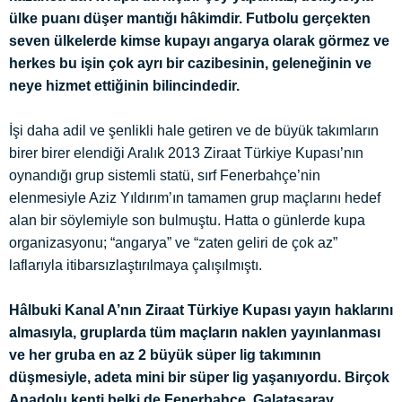
ülke puanı düşer mantığı hâkimdir. Futbolu gerçekten
seven ülkelerde kimse kupayı angarya olarak görmez ve
herkes bu işin çok ayrı bir cazibesinin, geleneğinin ve
neye hizmet ettiğinin bilincindedir.
İşi daha adil ve şenlikli hale getiren ve de büyük takımların
birer birer elendiği Aralık 2013 Ziraat Türkiye Kupası’nın
oynandığı grup sistemli statü, sırf Fenerbahçe’nin
elenmesiyle Aziz Yıldırım’ın tamamen grup maçlarını hedef
alan bir söylemiyle son bulmuştu. Hatta o günlerde kupa
organizasyonu; “angarya” ve “zaten geliri de çok az”
laflarıyla itibarsızlaştırılmaya çalışılmıştı.
Hâlbuki Kanal A’nın Ziraat Türkiye Kupası yayın haklarını
almasıyla, gruplarda tüm maçların naklen yayınlanması
ve her gruba en az 2 büyük süper lig takımının
düşmesiyle, adeta mini bir süper lig yaşanıyordu. Birçok
Anadolu kenti belki de Fenerbahçe, Galatasaray,