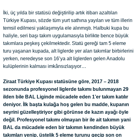
İki, üç yılda bir statüsü değiştirilip artık itibarı azaltılan
Türkiye Kupası, sözde tüm yurt sathına yayılan ve tüm illerin
temsil edilmesi yaklaşımıyla ele alınmıştı. Halbuki kupa bu
haliyle, seri başı takım uygulamasıyla birlikte bence büyük
takımlara peşkeş çekilmektedir. Statü gereği tam 5 eleme
turu yaşanan kupada, alt liglerde yer alan takımlar birbirlerini
yerken, neredeyse son 16’ya alt liglerden gelen Anadolu
kulüplerinin kalması imkânsızlaşıyor…
Ziraat Türkiye Kupası statüsüne göre, 2017 – 2018
sezonunda profesyonel liglerde takımı bulunmayan 29
ilden bile BAL Liginde mücadele eden 1’er takım katılır
deniyor. İlk başta kulağa hoş gelen bu madde, kupanın
seyrini güzelleştiriyor gibi görünse de kazın ayağı öyle
değil. Profesyonel takımı olmayan bir ile ait takımın yani
BAL da mücadele eden bir takımın kendinden büyük
takımları yenip, üstelik 5 eleme turunu geçip son on