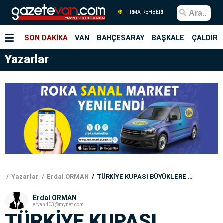
FİRMA REHBERİ
SON DAKİKA
VAN
BAHÇESARAY
BAŞKALE
ÇALDIRA
Yazarlar
Yazarlar
Erdal ORMAN
TÜRKİYE KUPASI BÜYÜKLERE PEŞKEŞ Mİ ÇEKİLİYOR?
Erdal ORMAN
ervan403@mynet.com
TÜRKİYE KUPASI