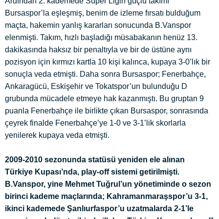
Ardından 2. kademede Süper Ligin güçlü takımı
Bursaspor’la eşleşmiş, benim de izleme fırsatı bulduğum
maçta, hakemin yanlış kararları sonucunda B.Vanspor
elenmişti. Takım, hızlı başladığı müsabakanın henüz 13.
dakikasında haksız bir penaltıyla ve bir de üstüne aynı
pozisyon için kırmızı kartla 10 kişi kalınca, kupaya 3-0’lık bir
sonuçla veda etmişti. Daha sonra Bursaspor; Fenerbahçe,
Ankaragücü, Eskişehir ve Tokatspor’un bulunduğu D
grubunda mücadele etmeye hak kazanmıştı. Bu gruptan 9
puanla Fenerbahçe ile birlikte çıkan Bursaspor, sonrasında
çeyrek finalde Fenerbahçe’ye 1-0 ve 3-1’lik skorlarla
yenilerek kupaya veda etmişti.
2009-2010 sezonunda statüsü yeniden ele alınan
Türkiye Kupası’nda, play-off sistemi getirilmişti.
B.Vanspor, yine Mehmet Tuğrul’un yönetiminde o sezon
birinci kademe maçlarında; Kahramanmaraşspor’u 3-1,
ikinci kademede Şanlıurfaspor’u uzatmalarda 2-1’le