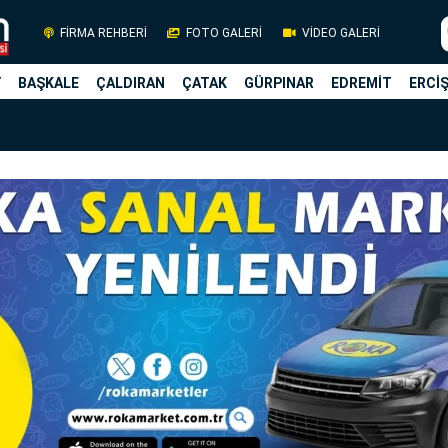
FİRMA REHBERİ
FOTO GALERİ
VİDEO GALERİ
Y
BAŞKALE
ÇALDIRAN
ÇATAK
GÜRPINAR
EDREMİT
ERCİ