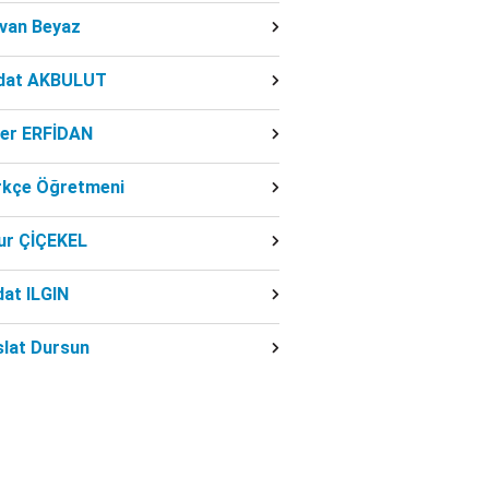
dvan Beyaz
dat AKBULUT
ber ERFİDAN
rkçe Öğretmeni
ur ÇİÇEKEL
at ILGIN
slat Dursun