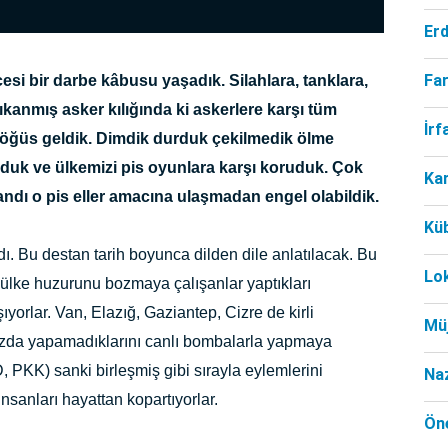
Er
Far
esi bir darbe kâbusu yaşadık. Silahlara, tanklara,
ıkanmış asker kılığında ki askerlere karşı tüm
İr
 göğüs geldik. Dimdik durduk çekilmedik ölme
duk ve ülkemizi pis oyunlara karşı koruduk. Çok
Ka
andı o pis eller amacına ulaşmadan engel olabildik.
Kü
. Bu destan tarih boyunca dilden dile anlatılacak. Bu
Lo
ülke huzurunu bozmaya çalışanlar yaptıkları
yorlar. Van, Elazığ, Gaziantep, Cizre de kirli
Mü
da yapamadıklarını canlı bombalarla yapmaya
D, PKK) sanki birleşmiş gibi sırayla eylemlerini
Na
nsanları hayattan kopartıyorlar.
Öne