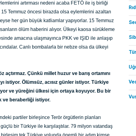
mlerini artırması nedeni acaba FETÖ ile iş birliği
Rı
r. 15 Temmuz öncesi birazda olsa eylemlerini azaltan
yse her gün büyük katliamlar yapıyorlar. 15 Temmuz
Se
sanların ölüm haberini alıyor. Ülkeyi kaosa sürükleme
Si
esinde amacına ulaşmayınca PKK ve IŞID ile anlaşıp
ındalar. Canlı bombalarla bir nebze olsa da ülkeyi
Tü
Uğ
göz açtırmaz. Çünkü millet huzur ve barış ortamını
Ved
yı istiyor. Ölümsüz, acısız günler istiyor. Türkiye
iyor ve yüreğini ülkesi için ortaya koyuyor. Bu bir
Vu
k ve beraberliği istiyor.
eki partiler birleşince Terör örgütlerin planları
güçlü bir Türkiye ile karşılaştılar. 79 milyon vatandaş
Bu birleşim tek Türkiye yolunda önemli bir adım kimse