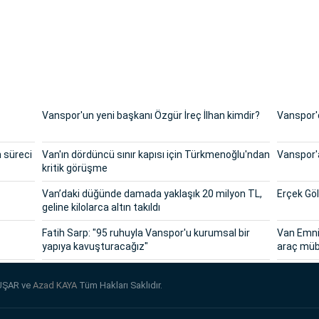
Vanspor'un yeni başkanı Özgür İreç İlhan kimdir?
Vanspor'd
n süreci
Van'ın dördüncü sınır kapısı için Türkmenoğlu'ndan
Vanspor'a
kritik görüşme
Van’daki düğünde damada yaklaşık 20 milyon TL,
Erçek Göl
geline kilolarca altın takıldı
Fatih Sarp: "95 ruhuyla Vanspor'u kurumsal bir
Van Emniy
yapıya kavuşturacağız"
araç müb
UŞAR ve
Azad KAYA
Tüm Hakları Saklıdır.