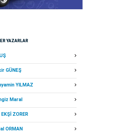
ĞER YAZARLAR
UŞ
kir GÜNEŞ
nyamin YILMAZ
ngiz Maral
f EKŞİ ZORER
dal ORMAN