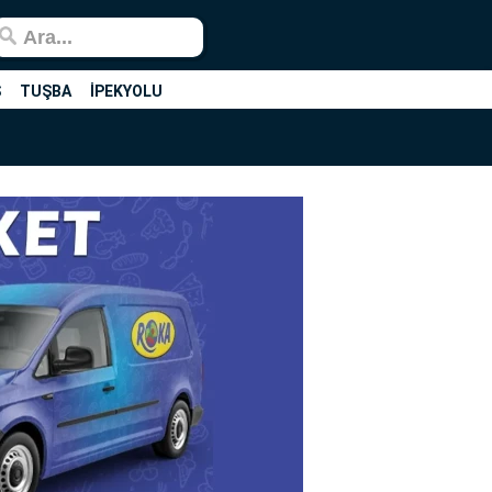
Ş
TUŞBA
İPEKYOLU