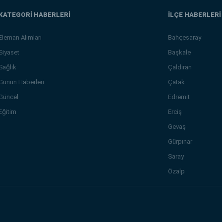
KATEGORİ HABERLERİ
İLÇE HABERLERİ
Eleman Alımları
Bahçesaray
Siyaset
Başkale
Sağlık
Çaldıran
Günün Haberleri
Çatak
Güncel
Edremit
Eğitim
Erciş
Gevaş
Gürpınar
Saray
Özalp