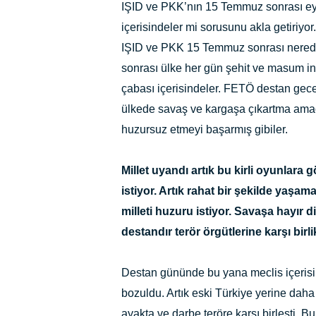
IŞID ve PKK’nın 15 Temmuz sonrası eyle
içerisindeler mi sorusunu akla getiriyo
IŞID ve PKK 15 Temmuz sonrası nerede
sonrası ülke her gün şehit ve masum in
çabası içerisindeler. FETÖ destan gec
ülkede savaş ve kargaşa çıkartma amac
huzursuz etmeyi başarmış gibiler.
Millet uyandı artık bu kirli oyunlara 
istiyor. Artık rahat bir şekilde yaşama
milleti huzuru istiyor. Savaşa hayır d
destandır terör örgütlerine karşı birli
Destan gününde bu yana meclis içerisind
bozuldu. Artık eski Türkiye yerine daha 
ayakta ve darbe teröre karşı birleşti. 