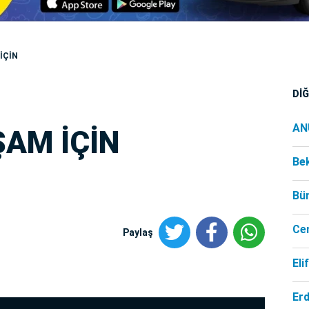
İÇİN
Dİ
AN
AM İÇİN
Be
Bü
Ce
Paylaş
Eli
Er