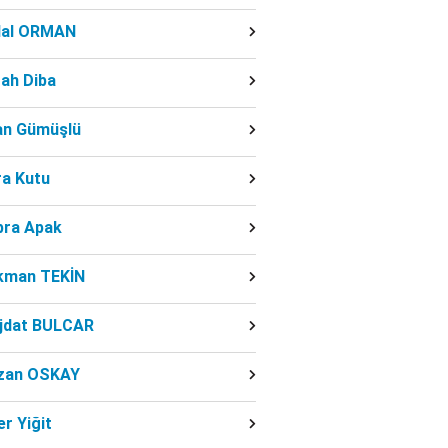
dal ORMAN
ah Diba
fan Gümüşlü
ra Kutu
bra Apak
kman TEKİN
jdat BULCAR
zan OSKAY
r Yiğit