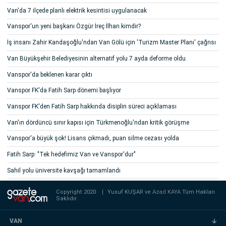
Van'da 7 ilçede planlı elektrik kesintisi uygulanacak
Vanspor'un yeni başkanı Özgür İreç İlhan kimdir?
İş insanı Zahir Kandaşoğlu'ndan Van Gölü için 'Turizm Master Planı' çağrısı
Van Büyükşehir Belediyesinin alternatif yolu 7 ayda deforme oldu
Vanspor'da beklenen karar çıktı
Vanspor FK'da Fatih Sarp dönemi başlıyor
Vanspor FK'den Fatih Sarp hakkında disiplin süreci açıklaması
Van'ın dördüncü sınır kapısı için Türkmenoğlu'ndan kritik görüşme
Vanspor'a büyük şok! Lisans çıkmadı, puan silme cezası yolda
Fatih Sarp: "Tek hedefimiz Van ve Vanspor'dur"
Sahil yolu üniversite kavşağı tamamlandı
Copyright 2020
|
Yusuf KUŞAR ve
Azad KAYA
Tüm Hakları
Saklıdır.
VAN