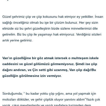
Güzel şehrimiz çöp ve çöp kokusunu hak etmiyor ey yetkililer. İnsan
sağlığı önceliğiniz olmalı bu işe bir çözüm bulunuz. Her şey sizin
elinizde siz bu şehri güzelleştirin bizde sizlere minnetlerimizi dile
getirelim. Biz bu çöp ile yaşamayı hak etmiyoruz. Verdiğiniz sözleri
artık yerine getiriniz.
Van’ın güzelliğine bir göz atmak istersek o muhteşem iskele
caddesini ve güzel gölümüzü görmemiyoruz. Şimdi ise çöp
dağını andıran, ve Çin setti gibi uzanmış, Van çöp dağı!Bu
güzelliğin görülmesine izin vermiyor.
Sorduğumda; “ bu kadar yoktu çöp yığını, ama yol yapmak için
molozları döktüler, ve şehir çöplük oluyor yanıtını aldım”Yazık çok
yazık, çıkıp meydanlarda ve yazılı sayfalara turizmden dem