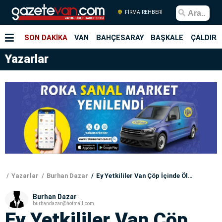
FİRMA REHBERİ
SON DAKİKA
VAN
BAHÇESARAY
BAŞKALE
ÇALDIRA
Yazarlar
Yazarlar
Burhan Dazar
Ey Yetkililer Van Çöp İçinde Ölüyor
Burhan Dazar
burhandazar@hotmail.com
Ey Yetkililer Van Çöp