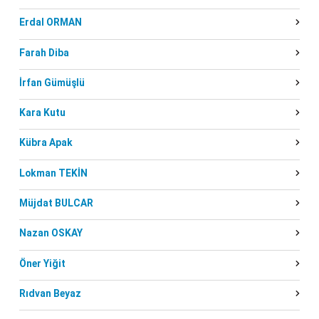
Erdal ORMAN
Farah Diba
İrfan Gümüşlü
Kara Kutu
Kübra Apak
Lokman TEKİN
Müjdat BULCAR
Nazan OSKAY
Öner Yiğit
Rıdvan Beyaz