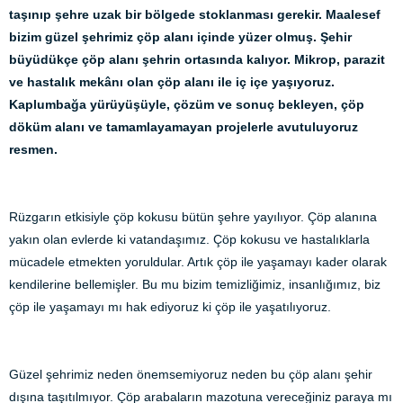
taşınıp şehre uzak bir bölgede stoklanması gerekir. Maalesef
bizim güzel şehrimiz çöp alanı içinde yüzer olmuş. Şehir
büyüdükçe çöp alanı şehrin ortasında kalıyor. Mikrop, parazit
ve hastalık mekânı olan çöp alanı ile iç içe yaşıyoruz.
Kaplumbağa yürüyüşüyle, çözüm ve sonuç bekleyen, çöp
döküm alanı ve tamamlayamayan projelerle avutuluyoruz
resmen.
Rüzgarın etkisiyle çöp kokusu bütün şehre yayılıyor. Çöp alanına
yakın olan evlerde ki vatandaşımız. Çöp kokusu ve hastalıklarla
mücadele etmekten yoruldular. Artık çöp ile yaşamayı kader olarak
kendilerine bellemişler. Bu mu bizim temizliğimiz, insanlığımız, biz
çöp ile yaşamayı mı hak ediyoruz ki çöp ile yaşatılıyoruz.
Güzel şehrimiz neden önemsemiyoruz neden bu çöp alanı şehir
dışına taşıtılmıyor. Çöp arabaların mazotuna vereceğiniz paraya mı