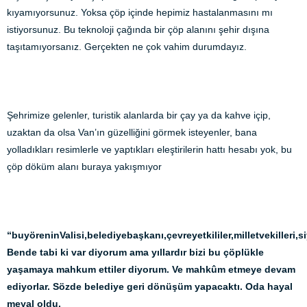
kıyamıyorsunuz. Yoksa çöp içinde hepimiz hastalanmasını mı
istiyorsunuz. Bu teknoloji çağında bir çöp alanını şehir dışına
taşıtamıyorsanız. Gerçekten ne çok vahim durumdayız.
Şehrimize gelenler, turistik alanlarda bir çay ya da kahve içip,
uzaktan da olsa Van’ın güzelliğini görmek isteyenler, bana
yolladıkları resimlerle ve yaptıkları eleştirilerin hattı hesabı yok, bu
çöp döküm alanı buraya yakışmıyor
“buyöreninValisi,belediyebaşkanı,çevreyetkililer,milletvekilleri
Bende tabi ki var diyorum ama yıllardır bizi bu çöplükle
yaşamaya mahkum ettiler diyorum. Ve mahkûm etmeye devam
ediyorlar. Sözde belediye geri dönüşüm yapacaktı. Oda hayal
meyal oldu.