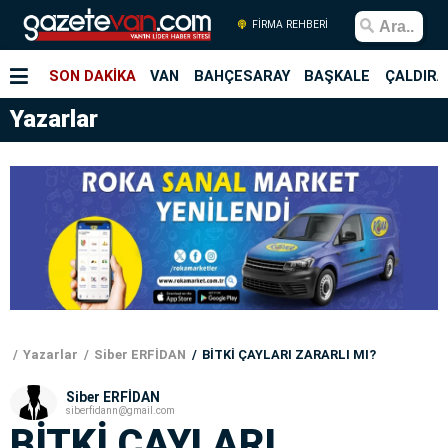
FİRMA REHBERİ
SON DAKİKA
VAN
BAHÇESARAY
BAŞKALE
ÇALDIRA
Yazarlar
Yazarlar
Siber ERFİDAN
BİTKİ ÇAYLARI ZARARLI MI?
Siber ERFİDAN
siberfidann@gmail.com
BİTKİ ÇAYLARI