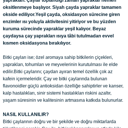
yaprakları. Çaylar toplandığı zaman yapraklar hemen
oksitlenmeye başlıyor. Siyah çayda yapraklar tamamen
okside ediliyor.Yeşil çayda, oksidasyon sürecine giren
enzimler ısı yoluyla aktivitesini yitiriyor ve bu yüzden
kuruma sürecinde yapraklar yeşil kalıyor. Beyaz
çaydaysa çay yaprakları ısıya tâbi tutulmadan evvel
kısmen oksidasyona bırakılıyor.
Bitki çayları ise; özel aromaya sahip bitkilerin çiçekleri,
yaprakları, tohumları ve meyvelerinin kurutulması ile elde
edilir.Bitki çaylarını; çaydan ayıran temel özellik çok az
kafein içermeleridir. Çay ve bitki çaylarında bulunan
flavonoidler güçlü antioksidan özelliğe sahiptirler ve kanser,
kalp hastalıkları, sinir sistemi hastalıkları riskini azaltır,
yaşam süresinin ve kalitesinin artmasına katkıda bulunurlar.
NASIL KULLANILIR?
Bitki çaylarının doğru ve bir şekilde ve doğru miktarlarda