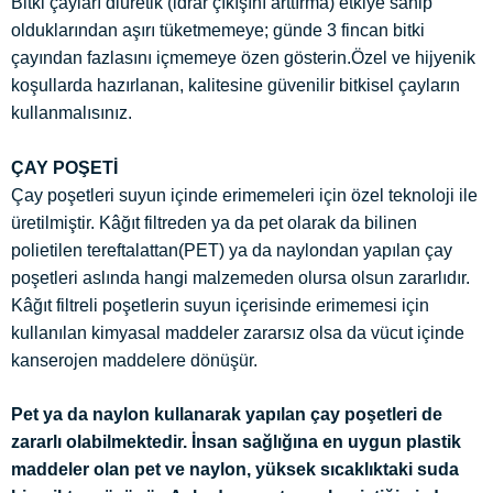
Bitki çayları diüretik (idrar çıkışını arttırma) etkiye sahip
olduklarından aşırı tüketmemeye; günde 3 fincan bitki
çayından fazlasını içmemeye özen gösterin.Özel ve hijyenik
koşullarda hazırlanan, kalitesine güvenilir bitkisel çayların
kullanmalısınız.
ÇAY POŞETİ
Çay poşetleri suyun içinde erimemeleri için özel teknoloji ile
üretilmiştir. Kâğıt filtreden ya da pet olarak da bilinen
polietilen tereftalattan(PET) ya da naylondan yapılan çay
poşetleri aslında hangi malzemeden olursa olsun zararlıdır.
Kâğıt filtreli poşetlerin suyun içerisinde erimemesi için
kullanılan kimyasal maddeler zararsız olsa da vücut içinde
kanserojen maddelere dönüşür.
Pet ya da naylon kullanarak yapılan çay poşetleri de
zararlı olabilmektedir. İnsan sağlığına en uygun plastik
maddeler olan pet ve naylon, yüksek sıcaklıktaki suda