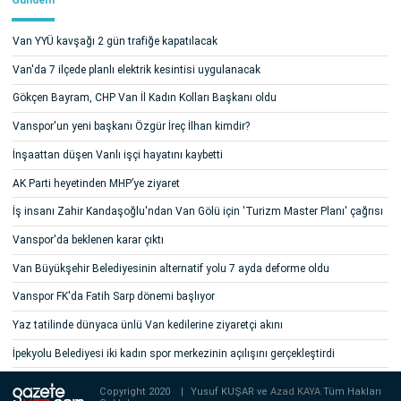
Van YYÜ kavşağı 2 gün trafiğe kapatılacak
Van'da 7 ilçede planlı elektrik kesintisi uygulanacak
Gökçen Bayram, CHP Van İl Kadın Kolları Başkanı oldu
Vanspor'un yeni başkanı Özgür İreç İlhan kimdir?
İnşaattan düşen Vanlı işçi hayatını kaybetti
AK Parti heyetinden MHP’ye ziyaret
İş insanı Zahir Kandaşoğlu'ndan Van Gölü için 'Turizm Master Planı' çağrısı
Vanspor'da beklenen karar çıktı
Van Büyükşehir Belediyesinin alternatif yolu 7 ayda deforme oldu
Vanspor FK'da Fatih Sarp dönemi başlıyor
Yaz tatilinde dünyaca ünlü Van kedilerine ziyaretçi akını
İpekyolu Belediyesi iki kadın spor merkezinin açılışını gerçekleştirdi
Copyright 2020
|
Yusuf KUŞAR ve
Azad KAYA
Tüm Hakları