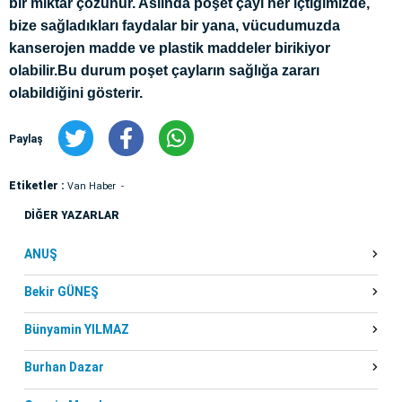
bir miktar çözünür. Aslında poşet çayı her içtiğimizde,
bize sağladıkları faydalar bir yana, vücudumuzda
kanserojen madde ve plastik maddeler birikiyor
olabilir.Bu durum poşet çayların sağlığa zararı
olabildiğini gösterir.
Paylaş
Etiketler :
Van Haber
DİĞER YAZARLAR
ANUŞ
Bekir GÜNEŞ
Bünyamin YILMAZ
Burhan Dazar