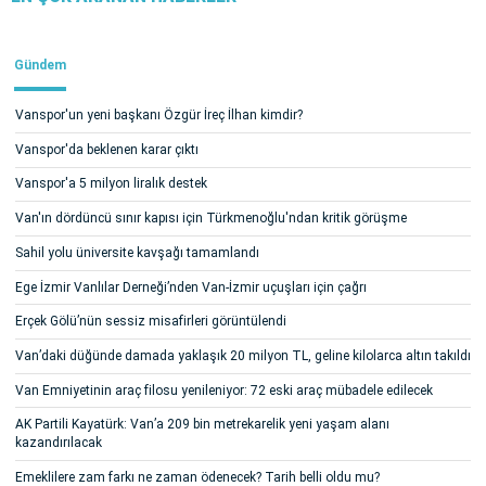
Gündem
Vanspor'un yeni başkanı Özgür İreç İlhan kimdir?
Vanspor'da beklenen karar çıktı
Vanspor'a 5 milyon liralık destek
Van'ın dördüncü sınır kapısı için Türkmenoğlu'ndan kritik görüşme
Sahil yolu üniversite kavşağı tamamlandı
Ege İzmir Vanlılar Derneği’nden Van-İzmir uçuşları için çağrı
Erçek Gölü’nün sessiz misafirleri görüntülendi
Van’daki düğünde damada yaklaşık 20 milyon TL, geline kilolarca altın takıldı
Van Emniyetinin araç filosu yenileniyor: 72 eski araç mübadele edilecek
AK Partili Kayatürk: Van’a 209 bin metrekarelik yeni yaşam alanı
kazandırılacak
Emeklilere zam farkı ne zaman ödenecek? Tarih belli oldu mu?