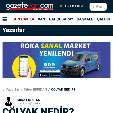
FİRMA REHBERİ
SON DAKİKA
VAN
BAHÇESARAY
BAŞKALE
ÇALDIRA
Yazarlar
Yazarlar
Siber ERFİDAN
ÇÖLYAK NEDİR?
Siber ERFİDAN
siberfidann@gmail.com
ÇÖLYAK NEDİR?