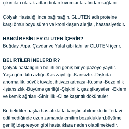
çıkıntıları olarak adlandırılan kıvrımlar tarafından sağlanır.
Çölyak Hastalığı ince bağırsağın, GLUTEN adlı proteine
karşı ömür boyu süren ve kronikleşen alerjisi, hassasiyetidir.
HANGİ BESİNLER GLUTEN İÇERİR?
Buğday, Arpa, Çavdar ve Yulaf gibi tahıllar GLUTEN içerir.
BELİRTİLERİ NELERDİR?
Çölyak hastalığının belirtileri geniş bir yelpazeye yayılır. -
Yaşa göre kilo azlığı -Kas zayıflığı -Kansızlık -Dışkıda
anormallik, büyük tuvalet ihtiyacı artması -Kusma -Bezginlik
-İştahsızlık -Büyüme geriliği -Şişkinlik, gaz şikayetleri -Eklem
ve kemik ağrıları -Sinirlilik -Ciltte kaşıntılı döküntüler
Bu belirtiler başka hastalıklarla karıştırılabilmektedir.Tedavi
edilmediğinde uzun zamanda emilim bozuklukları,büyüme
geriliği,depresyon gibi hastalıklara neden olabilmektedir.